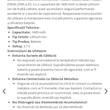
E5830, E585 și E5. Cu o capacitate de 1400 mAh și celule Lithium-
Nokia
ion de înaltă calitate, acest acumulator asigură performanțe
Samsung
excelente și o durată de viață extinsă. Respectarea instrucțiunilor
Sony
de utilizare și manipulare este crucială pentru a garanta siguranța
și eficiența bateriei.
Display
Specificații Tehnice:
Acer
Capacitate:
1400 mAh
Tip Celule:
Lithium-ion
Alcatel
Tip Produs:
Baterie
Allview
Voltaj:
3.7 V
Asus
Instrucțiuni de Utilizare:
Evitarea Sursele de Căldură:
Asus
Nu expuneți acumulatorul la temperaturi ridicate sau
Blackberry
surse directe de căldură. Supraîncălzirea poate deteriora
bateria și poate prezenta riscuri de siguranță, cum ar fi
Blackview
incendii sau explozii.
Display Oneplus
Evitarea Contactului cu Obiecte Metalice:
HTC
Asigurați-vă că acumulatorul nu intră în contact cu obiecte
metalice, cum ar fi monede, chei sau bijuterii. Contactul cu
HTC
metale poate provoca un scurtcircuit, ceea ce poate duce
Huawei
la supraîncălzire, incendii sau explozii.
Iphone
Nu Distrugeți sau Dezmembrați Acumulatorul:
Nu încercați să desfaceți sau să dezmembrați
IPOD