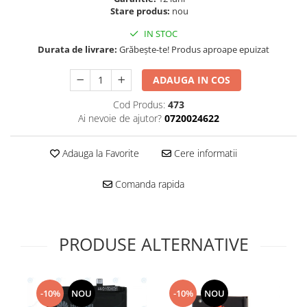
Folie scticla
Stare produs:
nou
Kodak
Geam camera
Logitec
IN STOC
Huse
Durata de livrare:
Grăbește-te! Produs aproape epuizat
Makita
Laveta
Maxcom
Mufa Jack
ADAUGA IN COS
Meizu
Pen
Nokia
Cod Produs:
473
Periute de dinti electrice
Ai nevoie de ajutor?
0720024622
OralB
Prelungitor USB
Philips
Rama ras
Adauga la Favorite
Cere informatii
RC LiPo
Suport MicroUSB
Summer
Suport Sim
Comanda rapida
Toshiba
Suruburi
Ulefone
Taste
UMI
Carcasa telefon
PRODUSE ALTERNATIVE
Vodafone
Allview
Wella
Carcasa LG
Wiko Lenny
Carcasa Nokia
-10%
NOU
-10%
NOU
ZTE