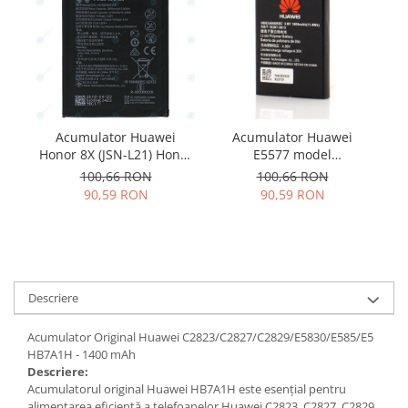
Samsung
Benzi flex
Sony
Banda tastatura
Cablu coaxial
Flex antena
Flex buton
Acumulator Huawei
Acumulator Huawei
Ac
Flex casca
Honor 8X (JSN-L21) Honor
E5577 model
Flex incarcare
9X Lite (STK-LX1)
HB824666RBC
100,66 RON
100,66 RON
Flex LCD
HB386590ECW 3750mAh
90,59 RON
90,59 RON
24022735
Flex pornire
Flex volum
Sonerie
Camera video telefon
Descriere
Allview
Apple
Acumulator Original Huawei C2823/C2827/C2829/E5830/E585/E5
HB7A1H - 1400 mAh
HTC
Descriere:
iPhone
Acumulatorul original Huawei HB7A1H este esențial pentru
LG
alimentarea eficientă a telefoanelor Huawei C2823, C2827, C2829,