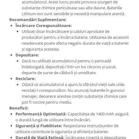
acumulatorul. Acest lucru poate provoca scurgeri de
Lenovo
substanțe chimice periculoase sau alte daune. Bateriile
Lithium-ion sunt sensibile și necesită manipulare atentă.
LG
Recomandări Suplimentare:
Motorola
Încărcare Corespunzătoare:
Nokia
Utilizați doar încărcătoare și cabluri aprobate de
producător pentru a încărca bateria. Utilizarea de accesorii
Oppo
neadecvate poate afecta negativ durata de viață a bateriei
Samsung
și siguranța acesteia.
Sony
Depozitare:
Dacă nu utilizați acumulatorul pentru o perioadă
Vodafone
îndelungată, depozitați-l într-un loc răcoros și uscat,
Wiko
departe de surse de căldură și umiditate.
Xiaomi
Reciclare:
Odată ce acumulatorul a ajuns la sfârșitul vieții sale utile,
ZTE
reciclați-l corespunzător. Nu aruncați bateriile în gunoiul
Mufa incarcare
menajer, deoarece acestea conțin substanțe chimice care
pot fi nocive pentru mediu.
Allview
Beneficii:
Asus
Performanță Optimizată:
Capacitatea de 1400 mAh asigură
o durată lungă de utilizare între încărcări.
Lenovo
Siguranță și Fiabilitate:
Respectarea instrucțiunilor de
Nokia
utilizare contribuie la siguranța și eficiența bateriei.
Samsung
Durată de Viață Extinsă:
Încărcarea corectă și depozitarea