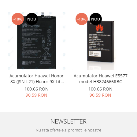
Philips
Sony
-10%
NOU
-10%
NOU
Touchscreen Huawei
Touchscreen Lenovo
Touchscreen Samsung
UTOK
Vodafone
Vonino
Wiko
Acumulator Huawei Honor
Acumulator Huawei E5577
ZTE
8X (JSN-L21) Honor 9X Lite
model HB824666RBC
(STK-LX1) HB386590ECW
100,66 RON
100,66 RON
3750mAh 24022735
90,59 RON
90,59 RON
NEWSLETTER
Nu rata ofertele si promotiile noastre