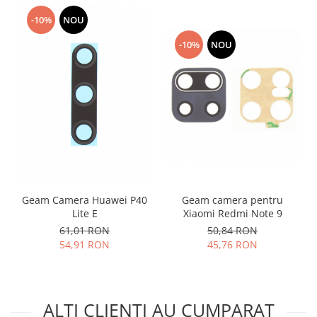
Nokia
-10%
NOU
Samsung
-10%
NOU
Vodafone
Xiaomi
Touchscreen
Acer
ALCATEL
Allview
Blackberry
E-BODA
Geam Camera Huawei P40
Geam camera pentru
Google
Lite E
Xiaomi Redmi Note 9
HTC
61,01 RON
50,84 RON
Iphone
54,91 RON
45,76 RON
LG
MEIZU
Motorola
ALTI CLIENTI AU CUMPARAT
Nokia