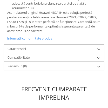
adecvată contribuie la prelungirea duratei de viață a
Placi de baza
acumulatorului.
Placa de baza Allview
Acumulatorul original Huawei HB7A1H este soluția perfectă
pentru a menține telefoanele tale Huawei C2823, C2827, C2829,
Alcatel
E5830, E585 și E5 în stare perfectă de funcționare. Comandă acum
Apple
și bucură-te de performanța optimă și siguranța garantată de
Asus
acest produs de calitate!
HTC
Informatii conformitate produs
Huawei
Caracteristici
LG
Nokia
Compatibilitate
Oppo
Review-uri
(0)
Samsung
Sony
Rama mijloc telefon
FRECVENT CUMPARATE
Allview
Allview
IMPREUNA
Huawei
LG