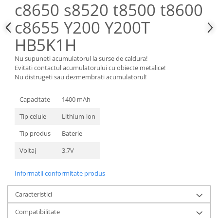
c8650 s8520 t8500 t8600
Nokia
c8655 Y200 Y200T
Samsung
Sony
HB5K1H
Display
Nu supuneti acumulatorul la surse de caldura!
Acer
Evitati contactul acumulatorului cu obiecte metalice!
Alcatel
Nu distrugeti sau dezmembrati acumulatorul!
Allview
Capacitate
1400 mAh
Asus
Asus
Tip celule
Lithium-ion
Blackberry
Tip produs
Baterie
Blackview
Voltaj
3.7V
Display Oneplus
HTC
Informatii conformitate produs
HTC
Huawei
Caracteristici
Iphone
Compatibilitate
IPOD