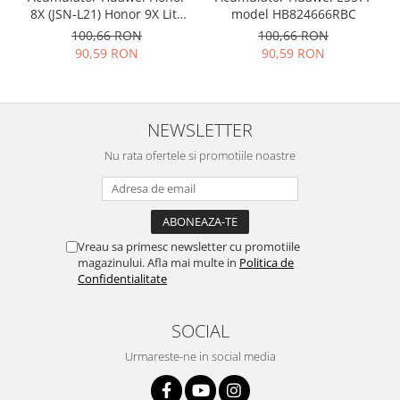
8X (JSN-L21) Honor 9X Lite
model HB824666RBC
Nokia
(STK-LX1) HB386590ECW
100,66 RON
100,66 RON
Samsung
3750mAh 24022735
90,59 RON
90,59 RON
Vodafone
Xiaomi
Touchscreen
NEWSLETTER
Acer
Nu rata ofertele si promotiile noastre
ALCATEL
Allview
Blackberry
E-BODA
Vreau sa primesc newsletter cu promotiile
Google
magazinului. Afla mai multe in
Politica de
Confidentialitate
HTC
Iphone
SOCIAL
LG
MEIZU
Urmareste-ne in social media
Motorola
Nokia