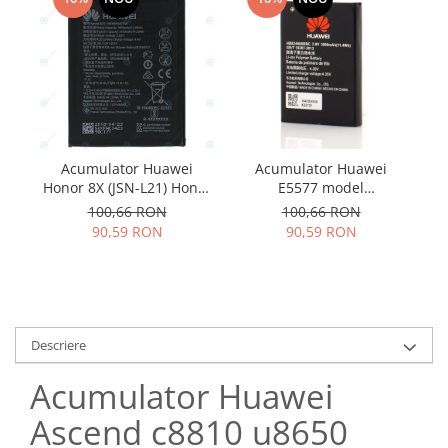
Samsung
Benzi flex
Sony
Banda tastatura
Cablu coaxial
Flex antena
Flex buton
Flex casca
Acumulator Huawei
Acumulator Huawei
Ac
Flex incarcare
Honor 8X (JSN-L21) Honor
E5577 model
Flex LCD
9X Lite (STK-LX1)
HB824666RBC
100,66 RON
100,66 RON
HB386590ECW 3750mAh
Flex pornire
90,59 RON
90,59 RON
24022735
Flex volum
Sonerie
Camera video telefon
Allview
Descriere
Apple
Acumulator Huawei
HTC
iPhone
Ascend c8810 u8650
LG