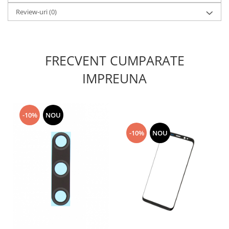
Lenovo
Review-uri
(0)
LG
Motorola
Nokia
FRECVENT CUMPARATE
Oppo
IMPREUNA
Samsung
Sony
Vodafone
-10%
NOU
Wiko
Xiaomi
-10%
NOU
ZTE
Mufa incarcare
Allview
Asus
Lenovo
Nokia
Samsung