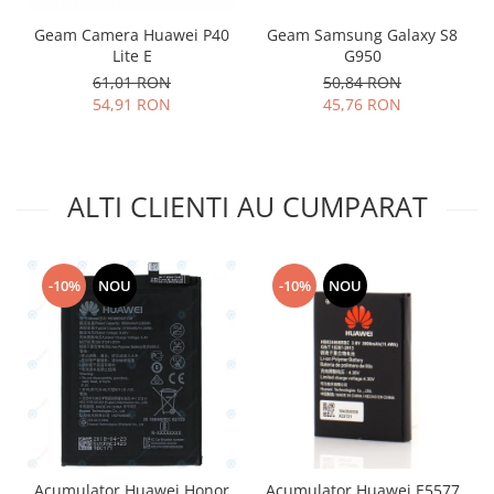
Placi de baza
Geam Camera Huawei P40
Geam Samsung Galaxy S8
Placa de baza Allview
Lite E
G950
61,01 RON
50,84 RON
Alcatel
54,91 RON
45,76 RON
Apple
Asus
HTC
ALTI CLIENTI AU CUMPARAT
Huawei
LG
Nokia
Oppo
-10%
NOU
-10%
NOU
Samsung
Sony
Rama mijloc telefon
Allview
Allview
Huawei
Acumulator Huawei Honor
Acumulator Huawei E5577
LG