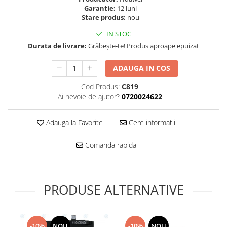
Folie scticla
Garantie:
12 luni
Kodak
Geam camera
Stare produs:
nou
Logitec
Huse
IN STOC
Makita
Laveta
Durata de livrare:
Grăbește-te! Produs aproape epuizat
Maxcom
Mufa Jack
Meizu
Pen
ADAUGA IN COS
Nokia
Periute de dinti electrice
Cod Produs:
C819
OralB
Prelungitor USB
Ai nevoie de ajutor?
0720024622
Philips
Rama ras
RC LiPo
Suport MicroUSB
Adauga la Favorite
Cere informatii
Summer
Suport Sim
Toshiba
Comanda rapida
Suruburi
Ulefone
Taste
UMI
Carcasa telefon
Vodafone
PRODUSE ALTERNATIVE
Allview
Wella
Carcasa LG
Wiko Lenny
Carcasa Nokia
ZTE
-10%
NOU
-10%
NOU