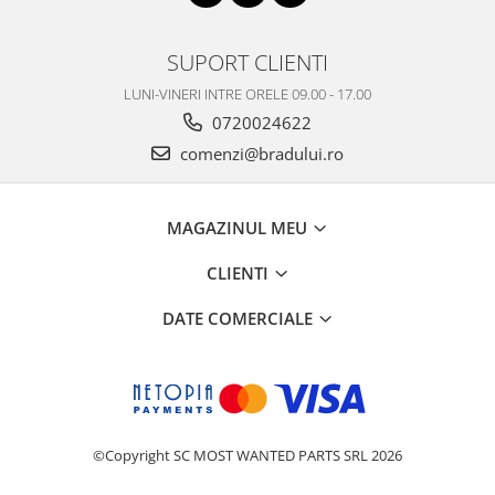
Philips
Sony
SUPORT CLIENTI
Touchscreen Huawei
LUNI-VINERI INTRE ORELE 09.00 - 17.00
Touchscreen Lenovo
0720024622
Touchscreen Samsung
comenzi@bradului.ro
UTOK
Vodafone
Vonino
MAGAZINUL MEU
Wiko
CLIENTI
ZTE
DATE COMERCIALE
©Copyright SC MOST WANTED PARTS SRL 2026