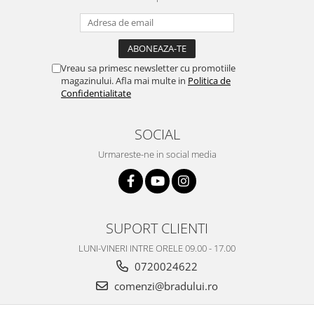
Nokia
Samsung
Vodafone
Vreau sa primesc newsletter cu promotiile
Xiaomi
magazinului. Afla mai multe in
Politica de
Touchscreen
Confidentialitate
Acer
ALCATEL
SOCIAL
Allview
Urmareste-ne in social media
Blackberry
E-BODA
Google
HTC
SUPORT CLIENTI
Iphone
LUNI-VINERI INTRE ORELE 09.00 - 17.00
LG
0720024622
MEIZU
comenzi@bradului.ro
Motorola
Nokia