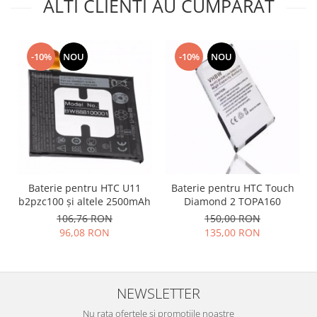
ALTI CLIENTI AU CUMPARAT
Placi de baza
Placa de baza Allview
Alcatel
-10%
NOU
-10%
NOU
Apple
Asus
HTC
Huawei
LG
Nokia
Oppo
Baterie pentru HTC U11
Baterie pentru HTC Touch
Samsung
b2pzc100 și altele 2500mAh
Diamond 2 TOPA160
106,76 RON
150,00 RON
Sony
96,08 RON
135,00 RON
Rama mijloc telefon
Allview
Allview
NEWSLETTER
Huawei
Nu rata ofertele si promotiile noastre
LG