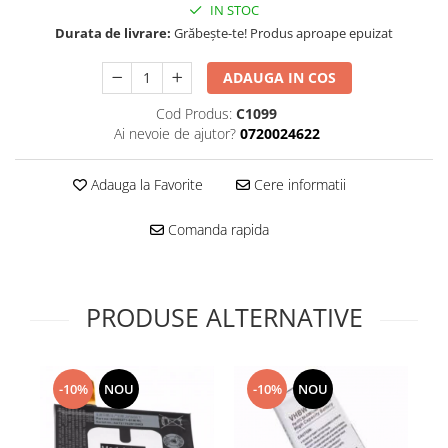
Folie scticla
IN STOC
Kodak
Geam camera
Durata de livrare:
Grăbește-te! Produs aproape epuizat
Logitec
Huse
Makita
ADAUGA IN COS
Laveta
Maxcom
Mufa Jack
Cod Produs:
C1099
Meizu
Pen
Ai nevoie de ajutor?
0720024622
Nokia
Periute de dinti electrice
OralB
Prelungitor USB
Adauga la Favorite
Cere informatii
Philips
Rama ras
Comanda rapida
RC LiPo
Suport MicroUSB
Summer
Suport Sim
Toshiba
Suruburi
Ulefone
PRODUSE ALTERNATIVE
Taste
UMI
Carcasa telefon
Vodafone
Allview
Wella
-10%
NOU
-10%
NOU
Carcasa LG
Wiko Lenny
Carcasa Nokia
ZTE