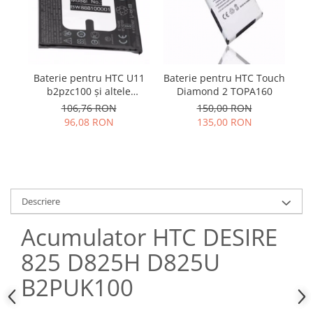
Samsung
Benzi flex
Sony
Banda tastatura
Cablu coaxial
Flex antena
Baterie pentru HTC U11
Baterie pentru HTC Touch
Flex buton
b2pzc100 și altele
Diamond 2 TOPA160
2500mAh
Flex casca
106,76 RON
150,00 RON
96,08 RON
135,00 RON
Flex incarcare
Flex LCD
Flex pornire
Flex volum
Sonerie
Descriere
Camera video telefon
Acumulator HTC DESIRE
Allview
825 D825H D825U
Apple
HTC
B2PUK100
iPhone
LG