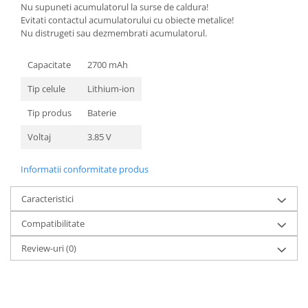
Nu supuneti acumulatorul la surse de caldura!
Nokia
Evitati contactul acumulatorului cu obiecte metalice!
Samsung
Nu distrugeti sau dezmembrati acumulatorul.
Sony
Capacitate
2700 mAh
Display
Tip celule
Lithium-ion
Acer
Alcatel
Tip produs
Baterie
Allview
Voltaj
3.85 V
Asus
Asus
Informatii conformitate produs
Blackberry
Blackview
Caracteristici
Display Oneplus
Compatibilitate
HTC
Review-uri
(0)
HTC
Huawei
Iphone
IPOD