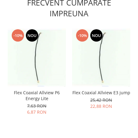
FRECVENT CUMPARATE
Lenovo
IMPREUNA
LG
Motorola
Nokia
-10%
NOU
-10%
NOU
Oppo
Samsung
Sony
Vodafone
Wiko
Xiaomi
ZTE
Flex Coaxial Allview P6
Flex Coaxial Allview E3 jump
Mufa incarcare
Energy Lite
25,42 RON
Allview
7,63 RON
22,88 RON
Asus
6,87 RON
Lenovo
Nokia
Samsung