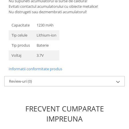
Nu supuneti acumulatorul la surse de caldura!
Nokia
Evitati contactul acumulatorului cu obiecte metalice!
Nu distrugeti sau dezmembrati acumulatorul!
Samsung
Sony
Capacitate
1230 mAh
Display
Tip celule
Lithium-ion
Acer
Alcatel
Tip produs
Baterie
Allview
Voltaj
3.7V
Asus
Asus
Informatii conformitate produs
Blackberry
Review-uri
(0)
Blackview
Display Oneplus
HTC
HTC
FRECVENT CUMPARATE
Huawei
IMPREUNA
Iphone
IPOD