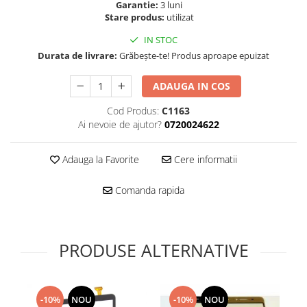
Folie scticla
Garantie:
3 luni
Kodak
Stare produs:
utilizat
Geam camera
Logitec
Huse
IN STOC
Makita
Laveta
Durata de livrare:
Grăbește-te! Produs aproape epuizat
Maxcom
Mufa Jack
ADAUGA IN COS
Meizu
Pen
Nokia
Periute de dinti electrice
Cod Produs:
C1163
OralB
Ai nevoie de ajutor?
0720024622
Prelungitor USB
Philips
Rama ras
RC LiPo
Adauga la Favorite
Cere informatii
Suport MicroUSB
Summer
Suport Sim
Comanda rapida
Toshiba
Suruburi
Ulefone
Taste
UMI
Carcasa telefon
PRODUSE ALTERNATIVE
Vodafone
Allview
Wella
Carcasa LG
Wiko Lenny
Carcasa Nokia
-10%
NOU
-10%
NOU
ZTE