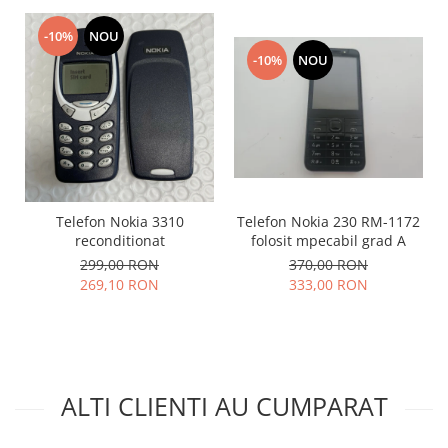
Lenovo
-10%
NOU
LG
-10%
NOU
Motorola
Nokia
Oppo
Samsung
Sony
Vodafone
Telefon Nokia 3310
Telefon Nokia 230 RM-1172
Wiko
reconditionat
folosit mpecabil grad A
Xiaomi
299,00 RON
370,00 RON
ZTE
269,10 RON
333,00 RON
Mufa incarcare
Allview
Asus
Lenovo
ALTI CLIENTI AU CUMPARAT
Nokia
Samsung