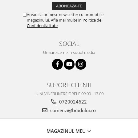
Nokia
Vreau sa primesc newsletter cu promotiile
Samsung
magazinului. Afla mai multe in
Politica de
Vodafone
Confidentialitate
Xiaomi
Touchscreen
SOCIAL
Acer
Urmareste-ne in social media
ALCATEL
Allview
Blackberry
E-BODA
SUPORT CLIENTI
Google
LUNI-VINERI INTRE ORELE 09.00 - 17.00
HTC
0720024622
Iphone
comenzi@bradului.ro
LG
MEIZU
Motorola
MAGAZINUL MEU
Nokia