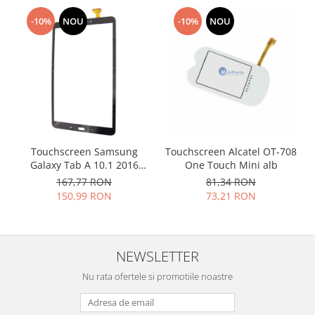
Placi de baza
-10%
NOU
-10%
NOU
Placa de baza Allview
Alcatel
Apple
Asus
HTC
Huawei
LG
Touchscreen Samsung
Touchscreen Alcatel OT-708
Nokia
Galaxy Tab A 10.1 2016
One Touch Mini alb
T580 T585 negru
Oppo
167,77 RON
81,34 RON
150,99 RON
73,21 RON
Samsung
Sony
Rama mijloc telefon
NEWSLETTER
Allview
Allview
Nu rata ofertele si promotiile noastre
Huawei
LG