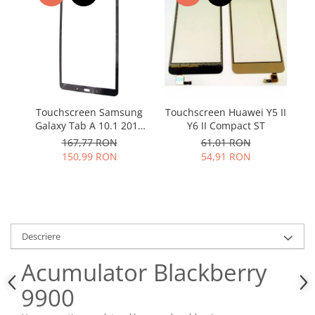
Samsung
Benzi flex
Sony
Banda tastatura
Cablu coaxial
Flex antena
Flex buton
Flex casca
Touchscreen Samsung
Touchscreen Huawei Y5 II
Flex incarcare
Galaxy Tab A 10.1 2016
Y6 II Compact ST
T580 T585 negru
167,77 RON
61,01 RON
Flex LCD
150,99 RON
54,91 RON
Flex pornire
Flex volum
Sonerie
Camera video telefon
Descriere
Allview
Apple
Acumulator Blackberry
HTC
9900
iPhone
LG