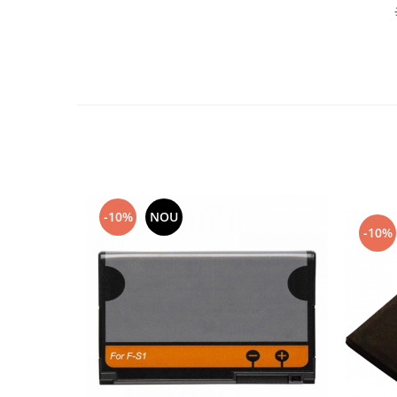
Placi de baza
Placa de baza Allview
Alcatel
Apple
Asus
HTC
Huawei
LG
Nokia
-10%
NOU
Oppo
-10%
Samsung
Sony
Rama mijloc telefon
Allview
Allview
Huawei
LG