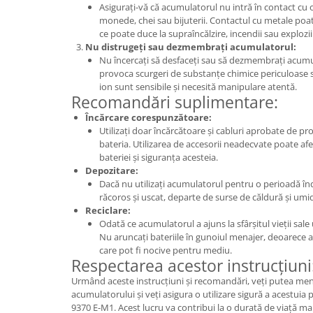
Asigurați-vă că acumulatorul nu intră în contact cu o
Nokia
monede, chei sau bijuterii. Contactul cu metale poat
Samsung
ce poate duce la supraîncălzire, incendii sau explozii
Nu distrugeți sau dezmembrați acumulatorul:
Sony
Nu încercați să desfaceți sau să dezmembrați acumu
Display
provoca scurgeri de substanțe chimice periculoase s
ion sunt sensibile și necesită manipulare atentă.
Acer
Recomandări suplimentare:
Alcatel
Încărcare corespunzătoare:
Allview
Utilizați doar încărcătoare și cabluri aprobate de p
bateria. Utilizarea de accesorii neadecvate poate af
Asus
bateriei și siguranța acesteia.
Asus
Depozitare:
Blackberry
Dacă nu utilizați acumulatorul pentru o perioadă înd
răcoros și uscat, departe de surse de căldură și umid
Blackview
Reciclare:
Display Oneplus
Odată ce acumulatorul a ajuns la sfârșitul vieții sale 
HTC
Nu aruncați bateriile în gunoiul menajer, deoarece 
care pot fi nocive pentru mediu.
HTC
Respectarea acestor instrucțiuni
Huawei
Urmând aceste instrucțiuni și recomandări, veți putea me
Iphone
acumulatorului și veți asigura o utilizare sigură a acestuia
9370 E-M1. Acest lucru va contribui la o durată de viață mai
IPOD