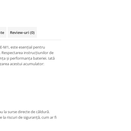
ate
Review-uri
(0)
E-M1, este esențial pentru
 Respectarea instrucțiunilor de
nța și performanța bateriei. Iată
lizarea acestui acumulator:
 la surse directe de căldură.
 la riscuri de siguranță, cum ar fi