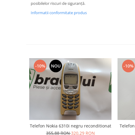
posibilelor riscuri de siguranță.
Lenovo
Informatii conformitate produs
LG
Motorola
Nokia
Oppo
Samsung
Sony
Vodafone
-10%
NOU
-10%
Wiko
Xiaomi
ZTE
Mufa incarcare
Allview
Asus
Lenovo
Nokia
Telefon Nokia 6310i negru reconditionat
Telefon
Samsung
355,88 RON
320,29 RON