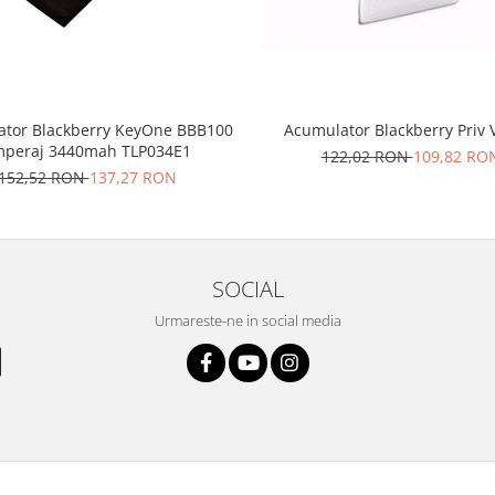
tor Blackberry KeyOne BBB100
Acumulator Blackberry Priv 
peraj 3440mah TLP034E1
122,02 RON
109,82 RO
152,52 RON
137,27 RON
SOCIAL
Urmareste-ne in social media