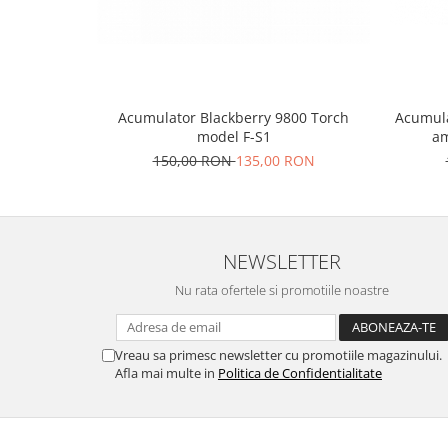
Nokia
Samsung
Vodafone
Xiaomi
Acumulator Blackberry 9800 Torch
Acumula
Touchscreen
model F-S1
am
Acer
150,00 RON
135,00 RON
ALCATEL
Allview
Blackberry
NEWSLETTER
E-BODA
Google
Nu rata ofertele si promotiile noastre
HTC
Iphone
Vreau sa primesc newsletter cu promotiile magazinului.
LG
Afla mai multe in
Politica de Confidentialitate
MEIZU
Motorola
Nokia