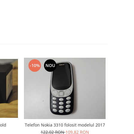
-10%
NOU
-10%
Bold
Telefon Nokia 3310 folosit modelul 2017
Acumulat
E90 
122,02 RON
109,82 RON