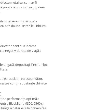
biecte metalice, cum ar fi
e provoca un scurtcircuit, ceea
.
latorul. Acest lucru poate
au alte daune. Bateriile Lithium-
roducător pentru a încărca
ecta negativ durata de viață a
elungată, depozitați-l într-un loc
itate.
utile, reciclați-l corespunzător.
acestea conțin substanțe chimice
:
nține performanța optimă a
 pentru BlackBerry 9350, 9360 și
 lungă a bateriei și la prevenirea