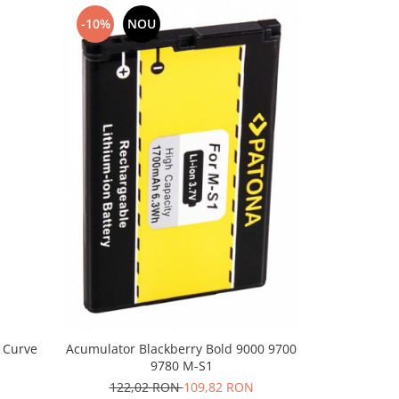
-10%
NOU
-10%
N
 Curve
Baterie p
Acumulator Blackberry Bold 9000 9700
Passpor
9780 M-S1
101,
122,02 RON
109,82 RON