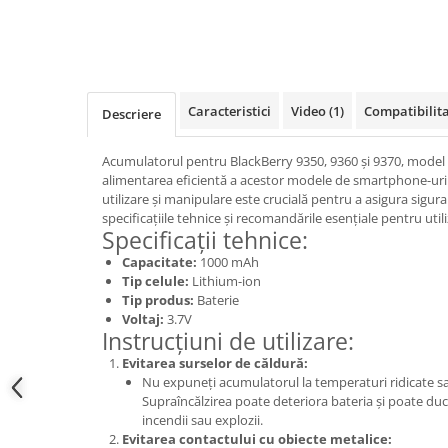
Samsung
Benzi flex
Sony
Banda tastatura
Cablu coaxial
Flex antena
Caracteristici
Video
(1)
Compatibilit
Descriere
Flex buton
Flex casca
Acumulatorul pentru BlackBerry 9350, 9360 și 9370, model 
Flex incarcare
alimentarea eficientă a acestor modele de smartphone-uri.
utilizare și manipulare este crucială pentru a asigura sigura
Flex LCD
specificațiile tehnice și recomandările esențiale pentru uti
Flex pornire
Specificații tehnice:
Flex volum
Capacitate:
1000 mAh
Sonerie
Tip celule:
Lithium-ion
Tip produs:
Baterie
Camera video telefon
Voltaj:
3.7V
Instrucțiuni de utilizare:
Allview
Evitarea surselor de căldură:
Apple
Nu expuneți acumulatorul la temperaturi ridicate sau
HTC
Supraîncălzirea poate deteriora bateria și poate duce
iPhone
incendii sau explozii.
Evitarea contactului cu obiecte metalice:
LG