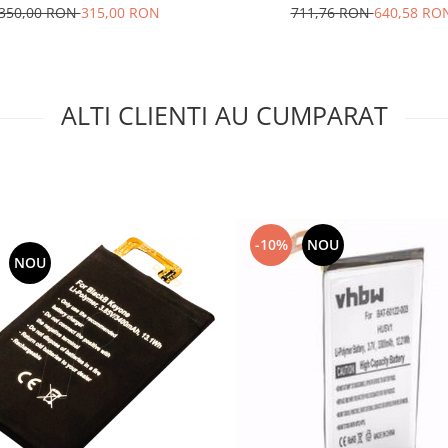
350,00 RON
315,00 RON
711,76 RON
640,58 RO
ALTI CLIENTI AU CUMPARAT
-10%
NOU
NOU