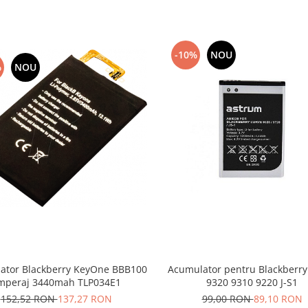
-10%
NOU
%
NOU
Acumulator pentru Blackberry
ator Blackberry KeyOne BBB100
9320 9310 9220 J-S1
mperaj 3440mah TLP034E1
99,00 RON
89,10 RON
152,52 RON
137,27 RON