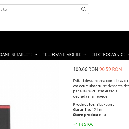
OANE SI TABLETE
TELEFOANE MOBILE
ELECTROCASNICE
100,66 RON
90,59 RON
Evitati descarcarea completa, cu
cat acumulatorul se descarca de
pana la 0%,cu atat el se va
degrada mai repede!
Producator:
Blackberry
Garantie:
12 luni
Stare produs:
nou
IN STOC