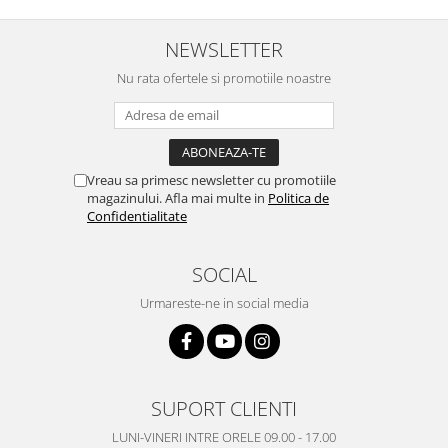
Nokia
NEWSLETTER
Samsung
Vodafone
Nu rata ofertele si promotiile noastre
Xiaomi
Touchscreen
Acer
Vreau sa primesc newsletter cu promotiile
ALCATEL
magazinului. Afla mai multe in
Politica de
Allview
Confidentialitate
Blackberry
E-BODA
SOCIAL
Google
Urmareste-ne in social media
HTC
Iphone
LG
MEIZU
SUPORT CLIENTI
Motorola
LUNI-VINERI INTRE ORELE 09.00 - 17.00
Nokia