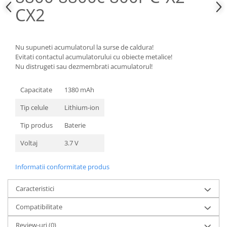
CX2
Nokia
Samsung
Sony
Nu supuneti acumulatorul la surse de caldura!
Display
Evitati contactul acumulatorului cu obiecte metalice!
Acer
Nu distrugeti sau dezmembrati acumulatorul!
Alcatel
Capacitate
1380 mAh
Allview
Asus
Tip celule
Lithium-ion
Asus
Tip produs
Baterie
Blackberry
Voltaj
3.7 V
Blackview
Display Oneplus
Informatii conformitate produs
HTC
HTC
Caracteristici
Huawei
Compatibilitate
Iphone
IPOD
Review-uri
(0)