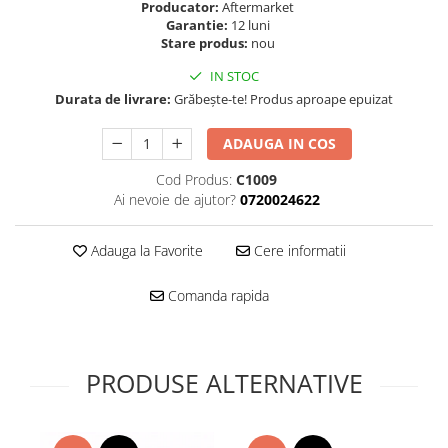
Folie scticla
Producator:
Aftermarket
Kodak
Garantie:
12 luni
Geam camera
Stare produs:
nou
Logitec
Huse
Makita
IN STOC
Laveta
Durata de livrare:
Grăbește-te! Produs aproape epuizat
Maxcom
Mufa Jack
Meizu
Pen
ADAUGA IN COS
Nokia
Periute de dinti electrice
OralB
Cod Produs:
C1009
Prelungitor USB
Ai nevoie de ajutor?
0720024622
Philips
Rama ras
RC LiPo
Suport MicroUSB
Adauga la Favorite
Cere informatii
Summer
Suport Sim
Toshiba
Suruburi
Comanda rapida
Ulefone
Taste
UMI
Carcasa telefon
Vodafone
Allview
PRODUSE ALTERNATIVE
Wella
Carcasa LG
Wiko Lenny
Carcasa Nokia
ZTE