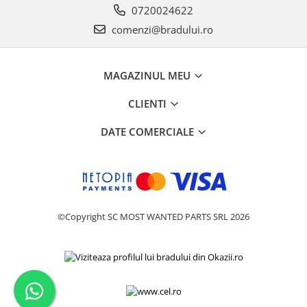
0720024622
Philips
comenzi@bradului.ro
Sony
Touchscreen Huawei
Touchscreen Lenovo
MAGAZINUL MEU
Touchscreen Samsung
CLIENTI
UTOK
Vodafone
DATE COMERCIALE
Vonino
Wiko
ZTE
©Copyright SC MOST WANTED PARTS SRL 2026