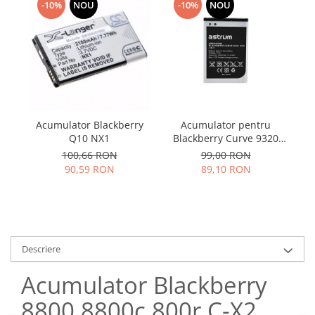
Samsung
-10%
NOU
-10%
NOU
Benzi flex
Sony
Banda tastatura
Cablu coaxial
Flex antena
Flex buton
Flex casca
Acumulator Blackberry
Acumulator pentru
A
Flex incarcare
Q10 NX1
Blackberry Curve 9320
Flex LCD
9310 9220 J-S1
100,66 RON
99,00 RON
Flex pornire
90,59 RON
89,10 RON
Flex volum
Sonerie
Camera video telefon
Allview
Descriere
Apple
HTC
Acumulator Blackberry
iPhone
8800 8800c 800r C-X2
LG