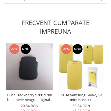
Lenovo
LG
Motorola
FRECVENT CUMPARATE
Nokia
IMPREUNA
Oppo
Samsung
Sony
-50%
NOU
-10%
NOU
Vodafone
Wiko
Xiaomi
ZTE
Mufa incarcare
Allview
Asus
Husa Blackberry 9700 9780
Husa Samsung Galaxy S4
Lenovo
bold piele neagra originala
mini i9195 EF-
Nokia
HDW-31228-002
FI919BBEGWW originala
20,34 RON
50,84 RON
galbena
Samsung
10,17 RON
45,76 RON