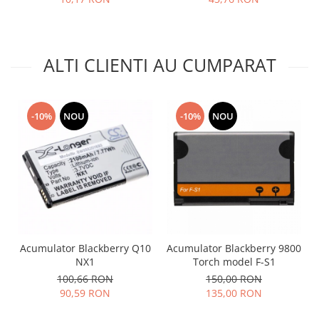
Placi de baza
Placa de baza Allview
Alcatel
ALTI CLIENTI AU CUMPARAT
Apple
Asus
HTC
-10%
NOU
-10%
NOU
Huawei
LG
Nokia
Oppo
Samsung
Sony
Rama mijloc telefon
Acumulator Blackberry Q10
Acumulator Blackberry 9800
Allview
NX1
Torch model F-S1
100,66 RON
150,00 RON
Allview
90,59 RON
135,00 RON
Huawei
LG