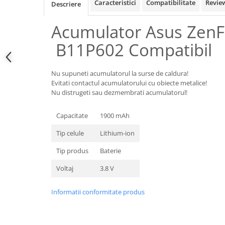
Samsung
Caracteristici
Compatibilitate
Revie
Descriere
Benzi flex
Sony
Banda tastatura
Acumulator Asus ZenF
Cablu coaxial
B11P602 Compatibil
Flex antena
Flex buton
Nu supuneti acumulatorul la surse de caldura!
Flex casca
Evitati contactul acumulatorului cu obiecte metalice!
Flex incarcare
Nu distrugeti sau dezmembrati acumulatorul!
Flex LCD
Flex pornire
Capacitate
1900 mAh
Flex volum
Tip celule
Lithium-ion
Sonerie
Tip produs
Baterie
Camera video telefon
Voltaj
3.8 V
Allview
Apple
Informatii conformitate produs
HTC
iPhone
LG