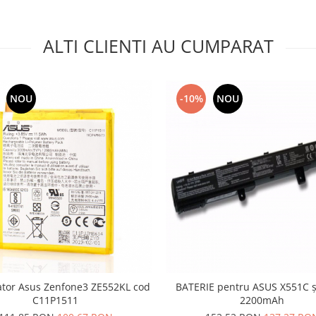
ALTI CLIENTI AU CUMPARAT
NOU
-10%
NOU
tor Asus Zenfone3 ZE552KL cod
BATERIE pentru ASUS X551C și
C11P1511
2200mAh