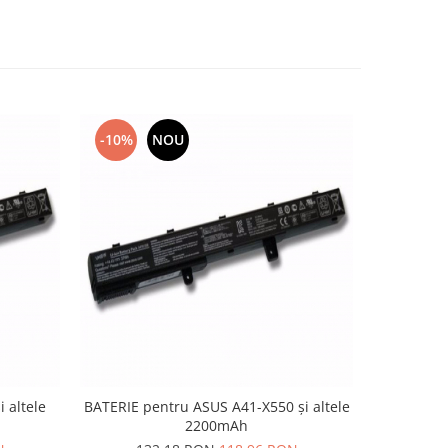
-10%
NOU
-10%
 altele
BATERIE pentru ASUS A41-X550 și altele
Acumulat
2200mAh