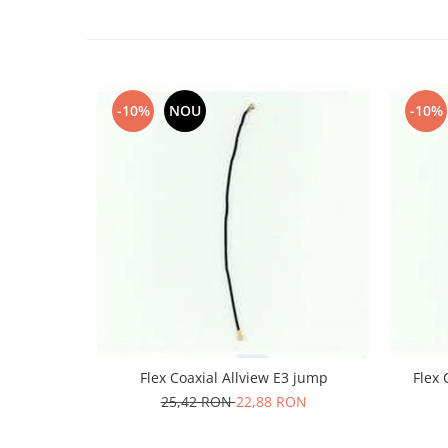
Nokia
Samsung
Sony
Display
-10%
NOU
-10%
Acer
Alcatel
Allview
Asus
Asus
Blackberry
Blackview
Display Oneplus
HTC
HTC
Flex Coaxial Allview E3 jump
Flex 
Huawei
25,42 RON
22,88 RON
Iphone
IPOD