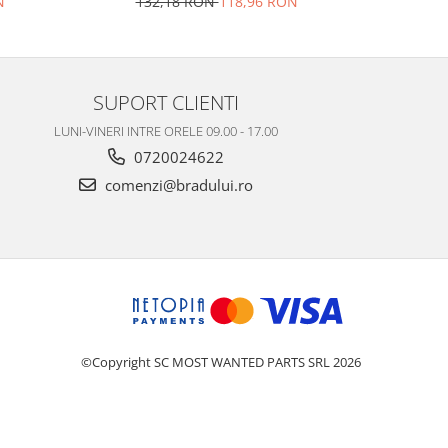
N
132,18 RON
118,96 RON
11
SUPORT CLIENTI
LUNI-VINERI INTRE ORELE 09.00 - 17.00
0720024622
comenzi@bradului.ro
©Copyright SC MOST WANTED PARTS SRL 2026