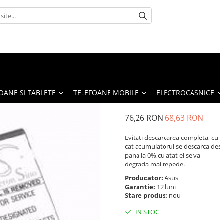
OANE SI TABLETE
TELEFOANE MOBILE
ELECTROCASNICE
76,26 RON
68,63 RON
Evitati descarcarea completa, cu
cat acumulatorul se descarca de
pana la 0%,cu atat el se va
degrada mai repede.
Producator:
Asus
Garantie:
12 luni
Stare produs:
nou
IN STOC