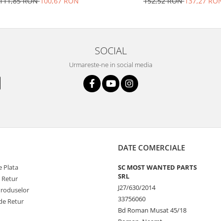
111,85 RON
100,67 RON
152,52 RON
137,27 RO
SOCIAL
Urmareste-ne in social media
DATE COMERCIALE
 Plata
SC MOST WANTED PARTS
SRL
e Retur
J27/630/2014
Produselor
33756060
de Retur
Bd Roman Musat 45/18