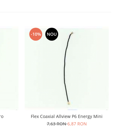
-10%
NOU
-10%
ro
Flex Coaxial Allview P6 Energy Mini
Flex C
7,63 RON
6,87 RON
1