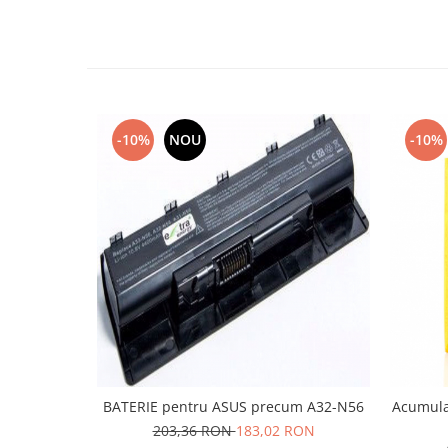
Lenovo
LG
Motorola
Nokia
Oppo
-10%
NOU
-10%
Samsung
Sony
Vodafone
Wiko
Xiaomi
ZTE
Mufa incarcare
Allview
Asus
Lenovo
BATERIE pentru ASUS precum A32-N56
Acumula
Nokia
203,36 RON
183,02 RON
Samsung