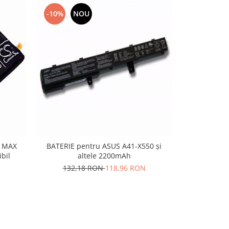
-10%
NOU
-10%
N
3 MAX
BATERIE pentru ASUS A41-X550 și
Acumulator 
bil
altele 2200mAh
C11P
132,18 RON
118,96 RON
81,