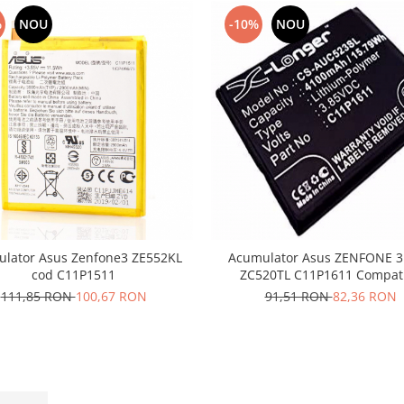
%
NOU
-10%
NOU
lator Asus Zenfone3 ZE552KL
Acumulator Asus ZENFONE 
cod C11P1511
ZC520TL C11P1611 Compati
111,85 RON
100,67 RON
91,51 RON
82,36 RON