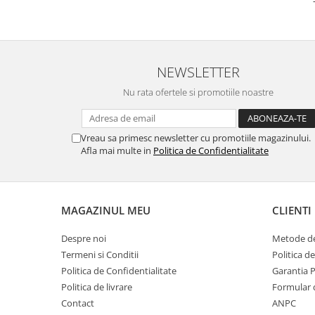
Placi de baza
Placa de baza Allview
Alcatel
NEWSLETTER
Apple
Asus
Nu rata ofertele si promotiile noastre
HTC
Huawei
Vreau sa primesc newsletter cu promotiile magazinului.
LG
Afla mai multe in
Politica de Confidentialitate
Nokia
Oppo
Samsung
MAGAZINUL MEU
CLIENTI
Sony
Rama mijloc telefon
Despre noi
Metode de
Termeni si Conditii
Politica d
Allview
Politica de Confidentialitate
Garantia 
Allview
Politica de livrare
Formular 
Huawei
Contact
ANPC
LG