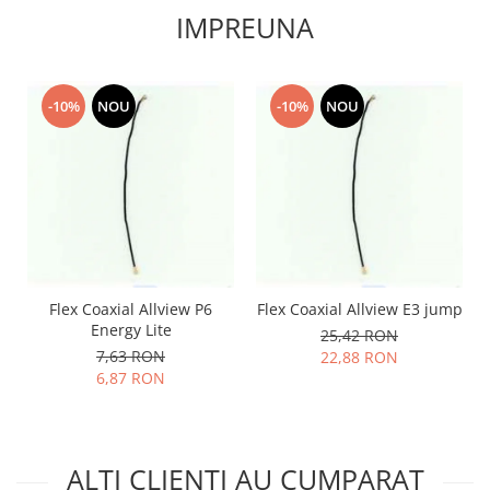
IMPREUNA
Lenovo
LG
Motorola
-10%
NOU
-10%
NOU
Nokia
Oppo
Samsung
Sony
Vodafone
Wiko
Xiaomi
ZTE
Flex Coaxial Allview P6
Flex Coaxial Allview E3 jump
Energy Lite
Mufa incarcare
25,42 RON
7,63 RON
22,88 RON
Allview
6,87 RON
Asus
Lenovo
Nokia
ALTI CLIENTI AU CUMPARAT
Samsung