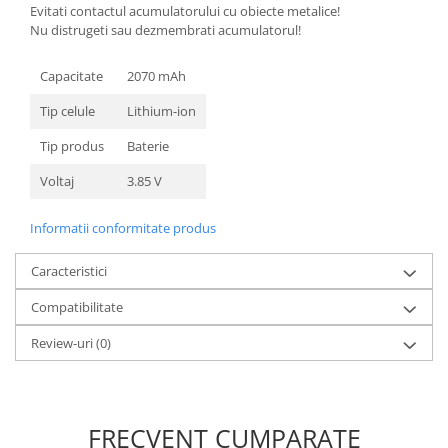
Evitati contactul acumulatorului cu obiecte metalice!
Nokia
Nu distrugeti sau dezmembrati acumulatorul!
Samsung
Sony
Capacitate
2070 mAh
Display
Tip celule
Lithium-ion
Acer
Tip produs
Baterie
Alcatel
Voltaj
3.85 V
Allview
Asus
Informatii conformitate produs
Asus
Blackberry
Caracteristici
Blackview
Compatibilitate
Display Oneplus
HTC
Review-uri
(0)
HTC
Huawei
Iphone
FRECVENT CUMPARATE
IPOD