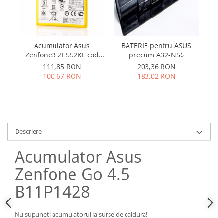
Samsung
Benzi flex
Sony
Banda tastatura
Cablu coaxial
Acumulator Asus
BATERIE pentru ASUS
Flex antena
Zenfone3 ZE552KL cod
precum A32-N56
ZE
Flex buton
C11P1511
111,85 RON
203,36 RON
Flex casca
100,67 RON
183,02 RON
Flex incarcare
Flex LCD
Flex pornire
Flex volum
Descriere
Sonerie
Camera video telefon
Acumulator Asus
Allview
Zenfone Go 4.5
Apple
B11P1428
HTC
iPhone
Nu supuneti acumulatorul la surse de caldura!
LG