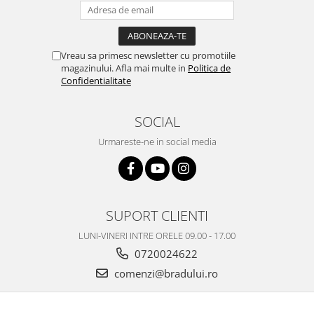
Nokia
Samsung
Vodafone
Vreau sa primesc newsletter cu promotiile
magazinului. Afla mai multe in
Politica de
Xiaomi
Confidentialitate
Touchscreen
Acer
SOCIAL
ALCATEL
Urmareste-ne in social media
Allview
Blackberry
E-BODA
Google
SUPORT CLIENTI
HTC
LUNI-VINERI INTRE ORELE 09.00 - 17.00
Iphone
0720024622
LG
comenzi@bradului.ro
MEIZU
Motorola
Nokia