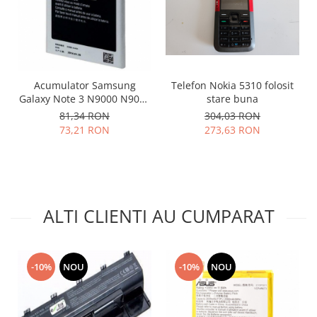
Lenovo
LG
Motorola
Nokia
Acumulator Samsung
Telefon Nokia 5310 folosit
Oppo
Galaxy Note 3 N9000 N9005
stare buna
Samsung
B800BE
81,34 RON
304,03 RON
Sony
73,21 RON
273,63 RON
Vodafone
Wiko
Xiaomi
ZTE
ALTI CLIENTI AU CUMPARAT
Mufa incarcare
Allview
Asus
-10%
NOU
-10%
NOU
Lenovo
Nokia
Samsung