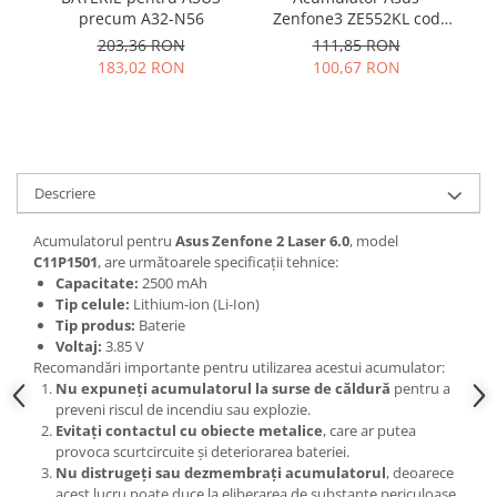
Samsung
Benzi flex
precum A32-N56
Zenfone3 ZE552KL cod
Sony
C11P1511
203,36 RON
111,85 RON
Banda tastatura
183,02 RON
100,67 RON
Cablu coaxial
Flex antena
Flex buton
Flex casca
Descriere
Flex incarcare
Flex LCD
Acumulatorul pentru
Asus Zenfone 2 Laser 6.0
, model
Flex pornire
C11P1501
, are următoarele specificații tehnice:
Flex volum
Capacitate:
2500 mAh
Tip celule:
Lithium-ion (Li-Ion)
Sonerie
Tip produs:
Baterie
Camera video telefon
Voltaj:
3.85 V
Recomandări importante pentru utilizarea acestui acumulator:
Allview
Nu expuneți acumulatorul la surse de căldură
pentru a
Apple
preveni riscul de incendiu sau explozie.
Evitați contactul cu obiecte metalice
, care ar putea
HTC
provoca scurtcircuite și deteriorarea bateriei.
iPhone
Nu distrugeți sau dezmembrați acumulatorul
, deoarece
LG
acest lucru poate duce la eliberarea de substanțe periculoase.