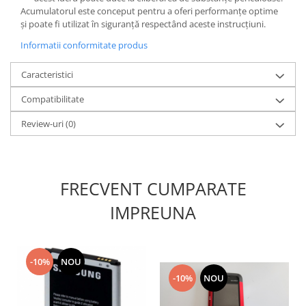
Acumulatorul este conceput pentru a oferi performanțe optime
Nokia
și poate fi utilizat în siguranță respectând aceste instrucțiuni.
Samsung
Informatii conformitate produs
Sony
Display
Caracteristici
Acer
Compatibilitate
Alcatel
Allview
Review-uri
(0)
Asus
Asus
Blackberry
FRECVENT CUMPARATE
Blackview
IMPREUNA
Display Oneplus
HTC
HTC
-10%
NOU
Huawei
-10%
NOU
Iphone
IPOD