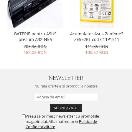
Placi de baza
Placa de baza Allview
Alcatel
Apple
BATERIE pentru ASUS
Acumulator Asus Zenfone3
Asus
precum A32-N56
ZE552KL cod C11P1511
HTC
203,36 RON
111,85 RON
183,02 RON
100,67 RON
Huawei
LG
Nokia
Oppo
NEWSLETTER
Samsung
Nu rata ofertele si promotiile noastre
Sony
Rama mijloc telefon
Allview
Allview
Vreau sa primesc newsletter cu promotiile
magazinului. Afla mai multe in
Politica de
Huawei
Confidentialitate
LG