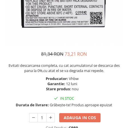
Telefoane Orange
Asus
adezivi
Bang & Olufsen
Telefoane Philips
Polish
Becker
Accesorii laptop
Telefoane Realme
Black & Decker
Alte componente
Telefoane Samsung
Blackview
Buton
Telefoane Sony
Bose
Cablu de date
Telefoane Vonino
Bosh
Camera Principala
Casio
Telefoane Vonino
81,34 RON
73,21 RON
Capac
Compex
Carduri memorie
Telefoane Wiko
Evitati descarcarea completa, cu cat acumulatorul se descarca des
Cubot
Casti handsfree
pana la 0%,cu atat el se va degrada mai repede.
Telefoane Zte
Dewalt
Cip
Producator:
Vhbw
Telefon Asus
Doogee
Cip imprimanta
Garantie:
12 luni
Telefon E-Boda
Stare produs:
nou
e-boda
Cititor Sim
Gardena
Telefon iHunt
IN STOC
Curea ceas
Google
Durata de livrare:
Grăbește-te! Produs aproape epuizat
Cutii telefoane
Telefon LG
HTC
Difuzor
Telefon Opo
ADAUGA IN COS
iHunt
Filtru Camera
JBL
Cod Produs:
C980