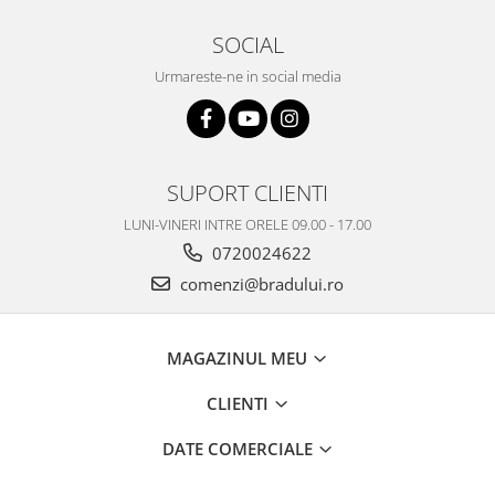
Nokia
SOCIAL
Samsung
Urmareste-ne in social media
Vodafone
Xiaomi
Touchscreen
Acer
SUPORT CLIENTI
ALCATEL
LUNI-VINERI INTRE ORELE 09.00 - 17.00
Allview
0720024622
Blackberry
comenzi@bradului.ro
E-BODA
Google
HTC
MAGAZINUL MEU
Iphone
CLIENTI
LG
MEIZU
DATE COMERCIALE
Motorola
Nokia