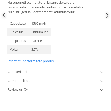
Nu supuneti acumulatorul la surse de caldura!
Nokia
Evitati contactul acumulatorului cu obiecte metalice!
Samsung
Nu distrugeti sau dezmembrati acumulatorul!
Sony
Capacitate
1560 mAh
Display
Tip celule
Lithium-ion
Acer
Alcatel
Tip produs
Baterie
Allview
Voltaj
3.7 V
Asus
Asus
Informatii conformitate produs
Blackberry
Blackview
Caracteristici
Display Oneplus
Compatibilitate
HTC
Review-uri
(0)
HTC
Huawei
Iphone
IPOD