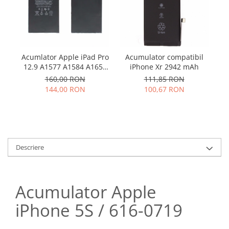
Samsung
Benzi flex
Sony
Banda tastatura
Cablu coaxial
Flex antena
Acumlator Apple iPad Pro
Acumulator compatibil
Ba
Flex buton
12.9 A1577 A1584 A1652
iPhone Xr 2942 mAh
Compatibil
Flex casca
160,00 RON
111,85 RON
144,00 RON
100,67 RON
Flex incarcare
Flex LCD
Flex pornire
Flex volum
Sonerie
Descriere
Camera video telefon
Allview
Acumulator Apple
Apple
HTC
iPhone 5S / 616-0719
iPhone
LG