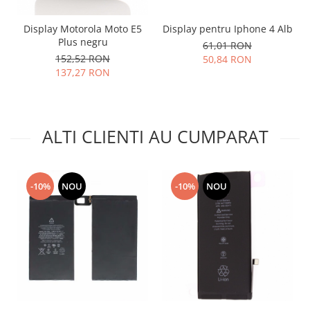
Placi de baza
Display Motorola Moto E5
Display pentru Iphone 4 Alb
Placa de baza Allview
Plus negru
61,01 RON
Alcatel
152,52 RON
50,84 RON
Apple
137,27 RON
Asus
HTC
Huawei
ALTI CLIENTI AU CUMPARAT
LG
Nokia
Oppo
-10%
NOU
-10%
NOU
Samsung
Sony
Rama mijloc telefon
Allview
Allview
Huawei
LG