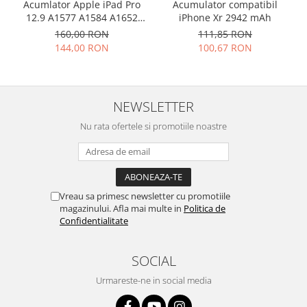
Acumlator Apple iPad Pro
Acumulator compatibil
Nokia
12.9 A1577 A1584 A1652
iPhone Xr 2942 mAh
Compatibil
Samsung
160,00 RON
111,85 RON
144,00 RON
100,67 RON
Vodafone
Xiaomi
Touchscreen
NEWSLETTER
Acer
ALCATEL
Nu rata ofertele si promotiile noastre
Allview
Blackberry
E-BODA
Vreau sa primesc newsletter cu promotiile
Google
magazinului. Afla mai multe in
Politica de
HTC
Confidentialitate
Iphone
LG
SOCIAL
MEIZU
Urmareste-ne in social media
Motorola
Nokia