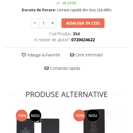
Folie scticla
IN STOC
Kodak
Geam camera
Durata de livrare:
Livrare rapidă din stoc (24-48h)
Logitec
Huse
Makita
ADAUGA IN COS
Laveta
Maxcom
Mufa Jack
Cod Produs:
354
Meizu
Pen
Ai nevoie de ajutor?
0720024622
Nokia
Periute de dinti electrice
OralB
Prelungitor USB
Adauga la Favorite
Cere informatii
Philips
Rama ras
Comanda rapida
RC LiPo
Suport MicroUSB
Summer
Suport Sim
Toshiba
Suruburi
Ulefone
PRODUSE ALTERNATIVE
Taste
UMI
Carcasa telefon
Vodafone
Allview
Wella
-10%
NOU
-10%
NOU
Carcasa LG
Wiko Lenny
Carcasa Nokia
ZTE