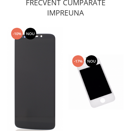
FRECVENT CUMPARATE
Lenovo
IMPREUNA
LG
Motorola
Nokia
-10%
NOU
Oppo
Samsung
Sony
Vodafone
-17%
NOU
Wiko
Xiaomi
ZTE
Mufa incarcare
Allview
Asus
Lenovo
Nokia
Samsung