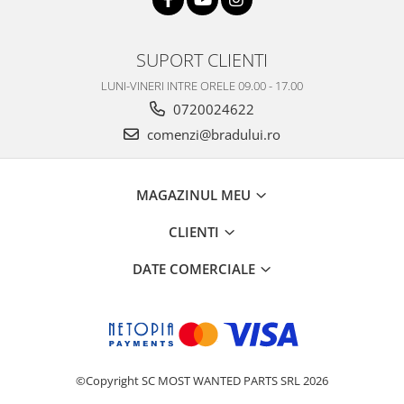
Philips
Sony
SUPORT CLIENTI
Touchscreen Huawei
LUNI-VINERI INTRE ORELE 09.00 - 17.00
Touchscreen Lenovo
0720024622
Touchscreen Samsung
comenzi@bradului.ro
UTOK
Vodafone
Vonino
MAGAZINUL MEU
Wiko
ZTE
CLIENTI
DATE COMERCIALE
©Copyright SC MOST WANTED PARTS SRL 2026