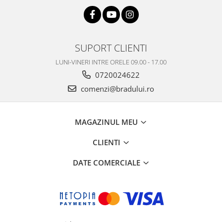
Philips
Sony
Touchscreen Huawei
SUPORT CLIENTI
Touchscreen Lenovo
LUNI-VINERI INTRE ORELE 09.00 - 17.00
Touchscreen Samsung
0720024622
UTOK
Vodafone
comenzi@bradului.ro
Vonino
Wiko
MAGAZINUL MEU
ZTE
CLIENTI
DATE COMERCIALE