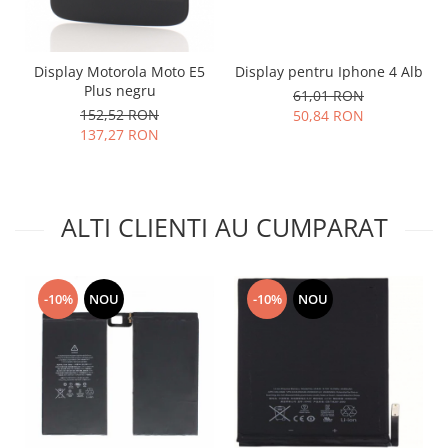
Placi de baza
Placa de baza Allview
Display Motorola Moto E5
Display pentru Iphone 4 Alb
Alcatel
Plus negru
61,01 RON
Apple
152,52 RON
50,84 RON
Asus
137,27 RON
HTC
Huawei
LG
ALTI CLIENTI AU CUMPARAT
Nokia
Oppo
Samsung
-10%
NOU
-10%
NOU
Sony
Rama mijloc telefon
Allview
Allview
Huawei
LG