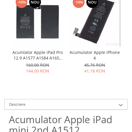
Samsung
-10%
NOU
-10%
NOU
Benzi flex
Sony
Banda tastatura
Cablu coaxial
Flex antena
Flex buton
Flex casca
Acumlator Apple iPad Pro
Acumulator Apple iPhone
Ac
Flex incarcare
12.9 A1577 A1584 A1652
4
Flex LCD
Compatibil
160,00 RON
45,76 RON
Flex pornire
144,00 RON
41,18 RON
Flex volum
Sonerie
Camera video telefon
Allview
Descriere
Apple
HTC
Acumulator Apple iPad
iPhone
mini 2nd A1512
LG