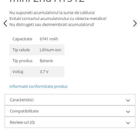
Nokia
Nu supuneti acumulatorul la surse de caldura!
Samsung
Evitati contactul acumulatorului cu obiecte metalice!
Sony
Nu distrugeti sau dezmembrati acumulatorul!
Display
Capacitate
6741 mAh
Acer
Alcatel
Tip celule
Lithium-ion
Allview
Tip produs
Baterie
Asus
Voltaj
3.7 V
Asus
Blackberry
Informatii conformitate produs
Blackview
Display Oneplus
Caracteristici
HTC
Compatibilitate
HTC
Huawei
Review-uri
(0)
Iphone
IPOD