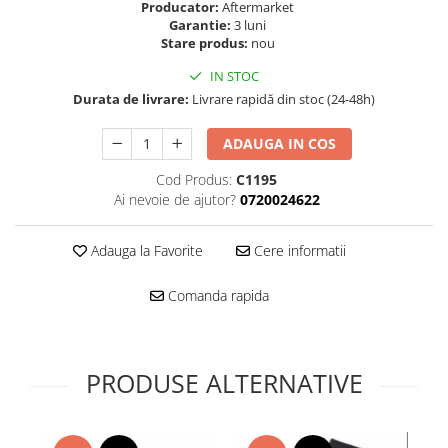
Folie scticla
Producator:
Aftermarket
Kodak
Garantie:
3 luni
Geam camera
Stare produs:
nou
Logitec
Huse
Makita
IN STOC
Laveta
Durata de livrare:
Livrare rapidă din stoc (24-48h)
Maxcom
Mufa Jack
Meizu
Pen
ADAUGA IN COS
Nokia
Periute de dinti electrice
OralB
Cod Produs:
C1195
Prelungitor USB
Ai nevoie de ajutor?
0720024622
Philips
Rama ras
RC LiPo
Suport MicroUSB
Adauga la Favorite
Cere informatii
Summer
Suport Sim
Toshiba
Suruburi
Comanda rapida
Ulefone
Taste
UMI
Carcasa telefon
Vodafone
Allview
PRODUSE ALTERNATIVE
Wella
Carcasa LG
Wiko Lenny
Carcasa Nokia
ZTE