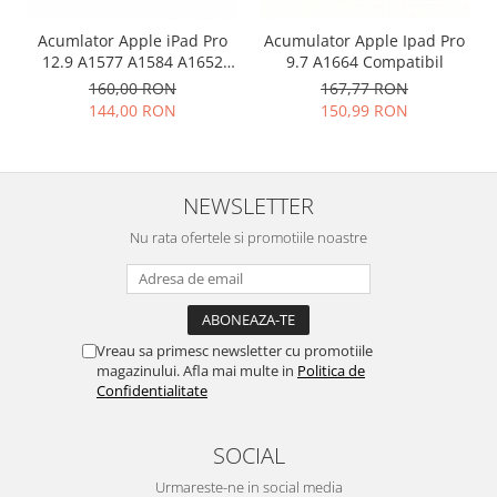
Nokia
Acumlator Apple iPad Pro
Acumulator Apple Ipad Pro
Samsung
12.9 A1577 A1584 A1652
9.7 A1664 Compatibil
Compatibil
Vodafone
160,00 RON
167,77 RON
144,00 RON
150,99 RON
Xiaomi
Touchscreen
Acer
NEWSLETTER
ALCATEL
Allview
Nu rata ofertele si promotiile noastre
Blackberry
E-BODA
Google
HTC
Vreau sa primesc newsletter cu promotiile
magazinului. Afla mai multe in
Politica de
Iphone
Confidentialitate
LG
MEIZU
SOCIAL
Motorola
Urmareste-ne in social media
Nokia