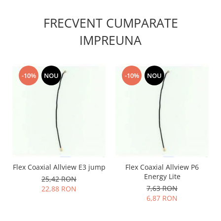
Placi de baza
FRECVENT CUMPARATE
Placa de baza Allview
IMPREUNA
Alcatel
Apple
Asus
HTC
-10%
NOU
-10%
NOU
Huawei
LG
Nokia
Oppo
Samsung
Sony
Rama mijloc telefon
Flex Coaxial Allview E3 jump
Flex Coaxial Allview P6
Energy Lite
25,42 RON
Allview
7,63 RON
22,88 RON
Allview
6,87 RON
Huawei
LG