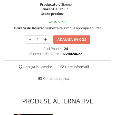
Folie scticla
Producator:
Gionee
Kodak
Geam camera
Garantie:
12 luni
Logitec
Huse
Stare produs:
nou
Makita
Laveta
IN STOC
Maxcom
Mufa Jack
Durata de livrare:
Grăbește-te! Produs aproape epuizat
Meizu
Pen
Nokia
ADAUGA IN COS
Periute de dinti electrice
OralB
Prelungitor USB
Cod Produs:
24
Philips
Rama ras
Ai nevoie de ajutor?
0720024622
RC LiPo
Suport MicroUSB
Summer
Adauga la Favorite
Cere informatii
Suport Sim
Toshiba
Suruburi
Comanda rapida
Ulefone
Taste
UMI
Carcasa telefon
Vodafone
Allview
PRODUSE ALTERNATIVE
Wella
Carcasa LG
Wiko Lenny
Carcasa Nokia
ZTE