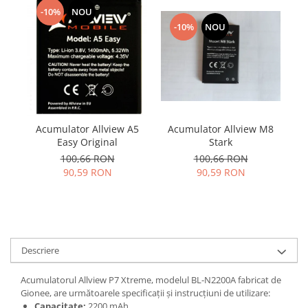
Samsung
Benzi flex
-10%
NOU
Sony
-10%
NOU
Banda tastatura
Cablu coaxial
Flex antena
Flex buton
Flex casca
Flex incarcare
Acumulator Allview M8
Acumulator Allview A5
A
Flex LCD
Stark
Easy Original
Flex pornire
100,66 RON
100,66 RON
90,59 RON
90,59 RON
Flex volum
Sonerie
Camera video telefon
Allview
Apple
Descriere
HTC
Acumulatorul Allview P7 Xtreme, modelul BL-N2200A fabricat de
iPhone
Gionee, are următoarele specificații și instrucțiuni de utilizare:
LG
Capacitate:
2200 mAh