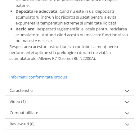
bateriei.
Lenovo
Depozitare adecvată:
Când nu este în uz, depozitați
LG
acumulatorul într-un loc răcoros și uscat pentru a evita
Motorola
expunerea la temperaturi extreme și umiditate ridicată.
Reciclare:
Respectați reglementările locale pentru reciclarea
Nokia
acumulatorului atunci când acesta nu mai este funcțional sau
Oppo
nu mai este necesar.
Samsung
Respectarea acestor instrucțiuni va contribui la menținerea
performanței optime și la prelungirea duratei de viață a
Sony
acumulatorului Allview P7 Xtreme (BL-N2200A).
Vodafone
Wiko
Informatii conformitate produs
Xiaomi
ZTE
Caracteristici
Mufa incarcare
Video
(1)
Allview
Asus
Compatibilitate
Lenovo
Review-uri
(0)
Nokia
Samsung