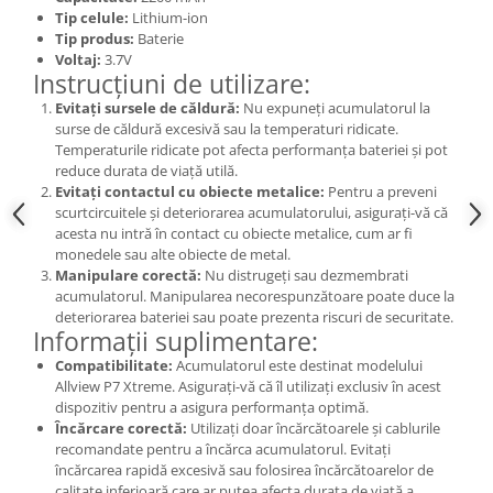
Tip celule:
Lithium-ion
Nokia
Tip produs:
Baterie
Samsung
Voltaj:
3.7V
Instrucțiuni de utilizare:
Sony
Display
Evitați sursele de căldură:
Nu expuneți acumulatorul la
surse de căldură excesivă sau la temperaturi ridicate.
Acer
Temperaturile ridicate pot afecta performanța bateriei și pot
Alcatel
reduce durata de viață utilă.
Evitați contactul cu obiecte metalice:
Pentru a preveni
Allview
scurtcircuitele și deteriorarea acumulatorului, asigurați-vă că
Asus
acesta nu intră în contact cu obiecte metalice, cum ar fi
monedele sau alte obiecte de metal.
Asus
Manipulare corectă:
Nu distrugeți sau dezmembrati
Blackberry
acumulatorul. Manipularea necorespunzătoare poate duce la
Blackview
deteriorarea bateriei sau poate prezenta riscuri de securitate.
Informații suplimentare:
Display Oneplus
Compatibilitate:
Acumulatorul este destinat modelului
HTC
Allview P7 Xtreme. Asigurați-vă că îl utilizați exclusiv în acest
HTC
dispozitiv pentru a asigura performanța optimă.
Huawei
Încărcare corectă:
Utilizați doar încărcătoarele și cablurile
recomandate pentru a încărca acumulatorul. Evitați
Iphone
încărcarea rapidă excesivă sau folosirea încărcătoarelor de
IPOD
calitate inferioară care ar putea afecta durata de viață a