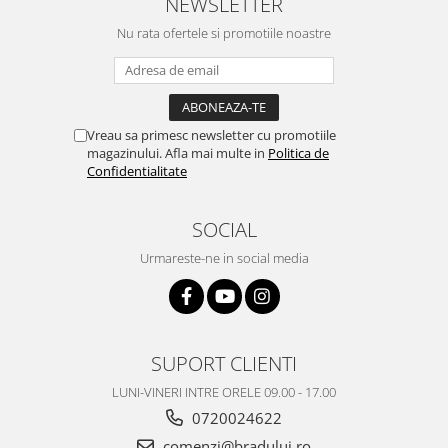
NEWSLETTER
Philips
Nu rata ofertele si promotiile noastre
Sony
Touchscreen Huawei
Touchscreen Lenovo
Touchscreen Samsung
Vreau sa primesc newsletter cu promotiile
UTOK
magazinului. Afla mai multe in
Politica de
Confidentialitate
Vodafone
Vonino
SOCIAL
Wiko
ZTE
Urmareste-ne in social media
SUPORT CLIENTI
LUNI-VINERI INTRE ORELE 09.00 - 17.00
0720024622
comenzi@bradului.ro