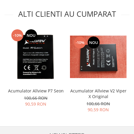
Nokia
ALTI CLIENTI AU CUMPARAT
Samsung
Vodafone
Xiaomi
-10%
NOU
Touchscreen
-10%
NOU
Acer
ALCATEL
Allview
Blackberry
E-BODA
Google
Acumulator Allview P7 Seon
Acumulator Allview V2 Viper
HTC
X Original
100,66 RON
Iphone
100,66 RON
90,59 RON
LG
90,59 RON
MEIZU
Motorola
Nokia