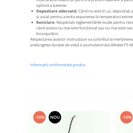
optimă a bateriei.
Nokia
Depozitare adecvată:
Când nu este în uz, depozitați 
Samsung
și uscat pentru a evita expunerea la temperaturi extrem
Sony
Reciclare:
Respectați reglementările locale pentru rec
când acesta nu mai este funcțional sau nu mai este nec
Display
înconjurător.
Acer
Respectarea acestor instrucțiuni va contribui la menținere
prelungirea duratei de viață a acumulatorului Allview P5 A
Alcatel
Allview
Asus
Informatii conformitate produs
Asus
Blackberry
Blackview
Display Oneplus
HTC
HTC
Huawei
-10%
NOU
-10%
Iphone
IPOD