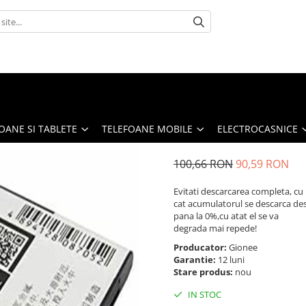
OANE SI TABLETE
TELEFOANE MOBILE
ELECTROCASNICE
100,66 RON
90,59 RON
Evitati descarcarea completa, cu
cat acumulatorul se descarca de
pana la 0%,cu atat el se va
degrada mai repede!
Producator:
Gionee
Garantie:
12 luni
Stare produs:
nou
IN STOC