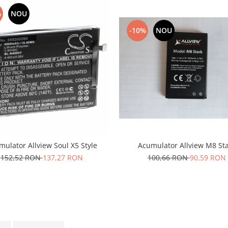
%
NOU
-10%
NOU
Acumulator Allview M8 St
ulator Allview Soul X5 Style
100,66 RON
90,59 RON
152,52 RON
137,27 RON