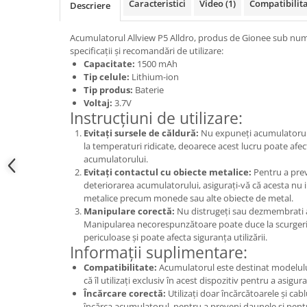
Samsung
Caracteristici
Video
(1)
Compatibilit
Descriere
Benzi flex
Sony
Banda tastatura
Acumulatorul Allview P5 Alldro, produs de Gionee sub nu
Cablu coaxial
specificații și recomandări de utilizare:
Capacitate:
1500 mAh
Flex antena
Tip celule:
Lithium-ion
Flex buton
Tip produs:
Baterie
Voltaj:
3.7V
Flex casca
Instrucțiuni de utilizare:
Flex incarcare
Evitați sursele de căldură:
Nu expuneți acumulatorul 
Flex LCD
la temperaturi ridicate, deoarece acest lucru poate afe
Flex pornire
acumulatorului.
Evitați contactul cu obiecte metalice:
Pentru a preve
Flex volum
deteriorarea acumulatorului, asigurați-vă că acesta nu i
Sonerie
metalice precum monede sau alte obiecte de metal.
Camera video telefon
Manipulare corectă:
Nu distrugeți sau dezmembrati a
Manipularea necorespunzătoare poate duce la scurgeri
Allview
periculoase și poate afecta siguranța utilizării.
Informații suplimentare:
Apple
Compatibilitate:
Acumulatorul este destinat modelului
HTC
că îl utilizați exclusiv în acest dispozitiv pentru a asig
iPhone
Încărcare corectă:
Utilizați doar încărcătoarele și ca
LG
încărca acumulatorul, pentru a preveni daunele și pen