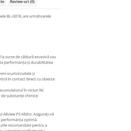
ate
Review-uri
(0)
mele BL-G018, are următoarele
la surse de căldură excesivă sau
cta performanța și durabilitatea
ni scurtcircuitele și
ntră în contact direct cu obiecte
cumulatorul în niciun fel.
 de substanțe chimice
 Allview P5 Alldro. Asigurați-vă
ura performanța optimă.
blurile recomandate pentru a
tru a menține performanța