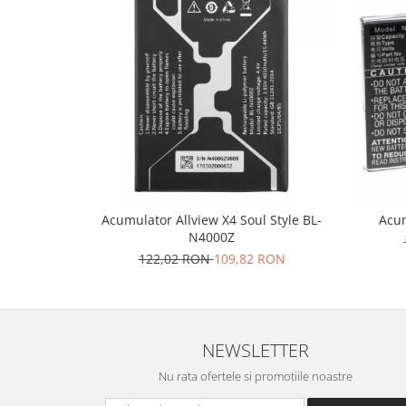
Placi de baza
Placa de baza Allview
Alcatel
Apple
Asus
HTC
Huawei
LG
Nokia
Acumulator Allview X4 Soul Style BL-
Acum
Oppo
N4000Z
Samsung
122,02 RON
109,82 RON
Sony
Rama mijloc telefon
Allview
NEWSLETTER
Allview
Nu rata ofertele si promotiile noastre
Huawei
LG