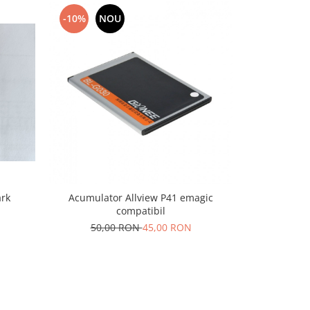
-10%
NOU
-10%
N
ark
Acumulator Allview P41 emagic
Acumulator 
compatibil
100,
50,00 RON
45,00 RON