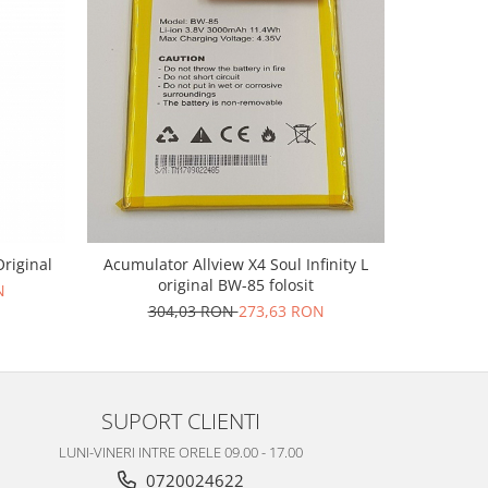
-10%
riginal
Acumulator Allview X4 Soul Infinity L
Acum
original BW-85 folosit
N
1
304,03 RON
273,63 RON
SUPORT CLIENTI
LUNI-VINERI INTRE ORELE 09.00 - 17.00
0720024622