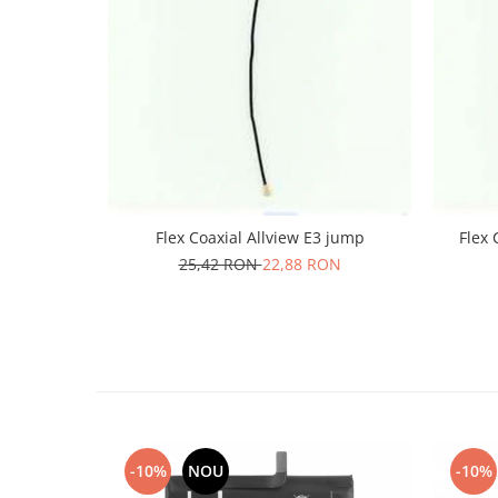
Lenovo
LG
Motorola
Nokia
Oppo
Samsung
Sony
Vodafone
Flex Coaxial Allview E3 jump
Flex 
Wiko
25,42 RON
22,88 RON
Xiaomi
ZTE
Mufa incarcare
Allview
Asus
Lenovo
Nokia
-10%
NOU
-10%
Samsung