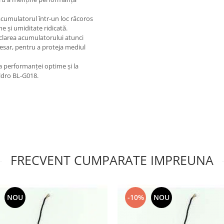
acumulatorul într-un loc răcoros
e și umiditate ridicată.
iclarea acumulatorului atunci
esar, pentru a proteja mediul
a performanței optime și la
lldro BL-G018.
FRECVENT CUMPARATE IMPREUNA
NOU
-10%
NOU