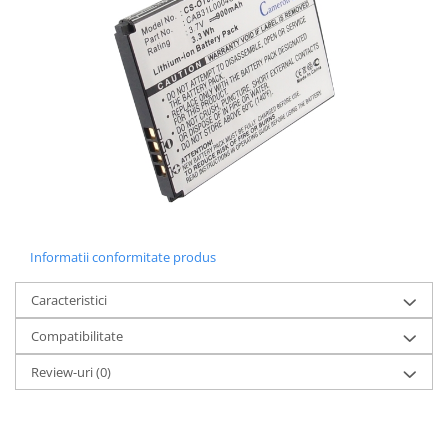
Lenovo
LG
Motorola
Nokia
Oppo
Samsung
Sony
Vodafone
Wiko
Xiaomi
Informatii conformitate produs
ZTE
Caracteristici
Mufa incarcare
Allview
Compatibilitate
Asus
Review-uri
(0)
Lenovo
Nokia
Samsung