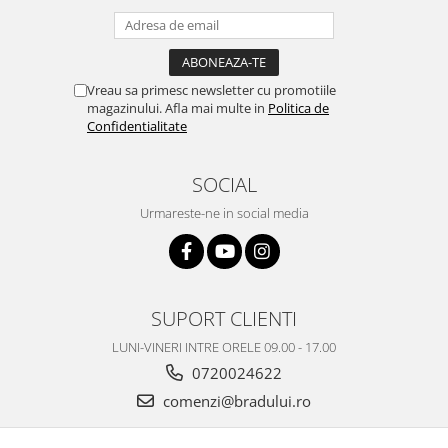
Philips
Sony
Touchscreen Huawei
Vreau sa primesc newsletter cu promotiile
Touchscreen Lenovo
magazinului. Afla mai multe in
Politica de
Touchscreen Samsung
Confidentialitate
UTOK
Vodafone
SOCIAL
Vonino
Urmareste-ne in social media
Wiko
ZTE
SUPORT CLIENTI
LUNI-VINERI INTRE ORELE 09.00 - 17.00
0720024622
comenzi@bradului.ro