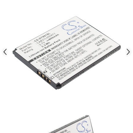
Nokia
Samsung
Sony
Display
Acer
Alcatel
Allview
Asus
Asus
Blackberry
Blackview
Display Oneplus
HTC
HTC
Huawei
Iphone
IPOD