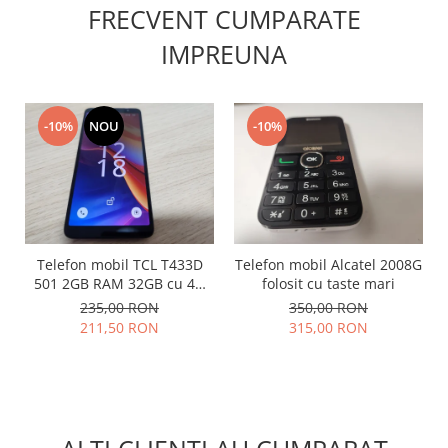
FRECVENT CUMPARATE
Placi de baza
IMPREUNA
Placa de baza Allview
Alcatel
Apple
-10%
NOU
-10%
Asus
HTC
Huawei
LG
Nokia
Oppo
Telefon mobil TCL T433D
Telefon mobil Alcatel 2008G
501 2GB RAM 32GB cu 4G
folosit cu taste mari
Samsung
impecabil
235,00 RON
350,00 RON
Sony
211,50 RON
315,00 RON
Rama mijloc telefon
Allview
Allview
Huawei
LG