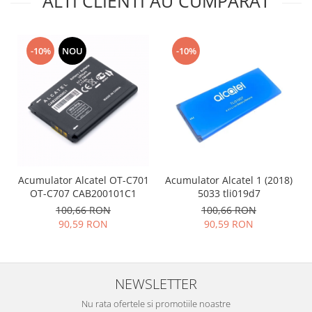
ALTI CLIENTI AU CUMPARAT
Nokia
Samsung
-10%
NOU
-10%
Vodafone
Xiaomi
Touchscreen
Acer
ALCATEL
Allview
Blackberry
Acumulator Alcatel OT-C701
Acumulator Alcatel 1 (2018)
E-BODA
OT-C707 CAB200101C1
5033 tli019d7
Google
100,66 RON
100,66 RON
HTC
90,59 RON
90,59 RON
Iphone
LG
MEIZU
NEWSLETTER
Motorola
Nu rata ofertele si promotiile noastre
Nokia