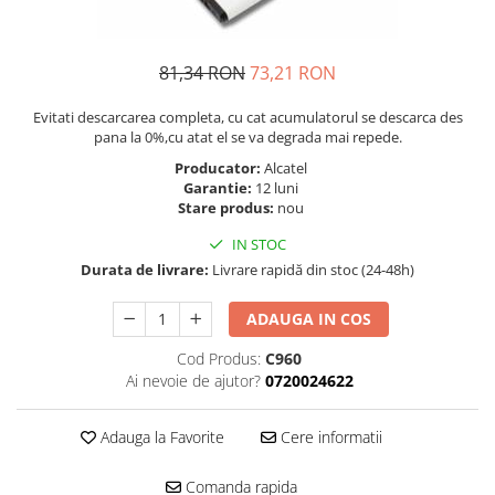
Telefoane Orange
Asus
adezivi
Bang & Olufsen
Telefoane Philips
Polish
Becker
Accesorii laptop
Telefoane Realme
81,34 RON
73,21 RON
Black & Decker
Alte componente
Telefoane Samsung
Evitati descarcarea completa, cu cat acumulatorul se descarca des
Blackview
Buton
pana la 0%,cu atat el se va degrada mai repede.
Telefoane Sony
Bose
Cablu de date
Producator:
Alcatel
Telefoane Vonino
Bosh
Camera Principala
Garantie:
12 luni
Casio
Telefoane Vonino
Stare produs:
nou
Capac
Compex
Carduri memorie
Telefoane Wiko
IN STOC
Cubot
Casti handsfree
Durata de livrare:
Livrare rapidă din stoc (24-48h)
Telefoane Zte
Dewalt
Cip
Telefon Asus
ADAUGA IN COS
Doogee
Cip imprimanta
Telefon E-Boda
e-boda
Cititor Sim
Cod Produs:
C960
Gardena
Telefon iHunt
Ai nevoie de ajutor?
0720024622
Curea ceas
Google
Cutii telefoane
Telefon LG
HTC
Adauga la Favorite
Cere informatii
Difuzor
Telefon Opo
iHunt
Filtru Camera
Comanda rapida
JBL