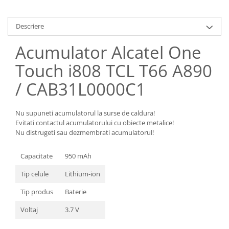
Samsung
Benzi flex
Sony
Banda tastatura
Descriere
Cablu coaxial
Acumulator Alcatel One
Flex antena
Touch i808 TCL T66 A890
Flex buton
Flex casca
/ CAB31L0000C1
Flex incarcare
Flex LCD
Nu supuneti acumulatorul la surse de caldura!
Flex pornire
Evitati contactul acumulatorului cu obiecte metalice!
Flex volum
Nu distrugeti sau dezmembrati acumulatorul!
Sonerie
Capacitate
950 mAh
Camera video telefon
Allview
Tip celule
Lithium-ion
Apple
Tip produs
Baterie
HTC
Voltaj
3.7 V
iPhone
LG