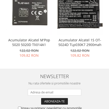
Placi de baza
Placa de baza Allview
Alcatel
Apple
Asus
HTC
Acumulator Alcatel M'Pop
Acumulator Alcatel 1S OT-
Huawei
5020 5020D Tli014A1
5024D TLp030K7 2900mah
LG
122,02 RON
122,02 RON
109,82 RON
109,82 RON
Nokia
Oppo
Samsung
NEWSLETTER
Sony
Rama mijloc telefon
Nu rata ofertele si promotiile noastre
Allview
Allview
Huawei
Vreau sa primesc newsletter cu promotiile
LG