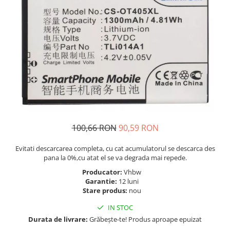
Telefoane Orange
Asus
adezivi
Bang & Olufsen
Telefoane Philips
Polish
Becker
Accesorii laptop
Telefoane Realme
Black & Decker
Alte componente
Telefoane Samsung
Blackview
Buton
Telefoane Sony
Bose
Cablu de date
Telefoane Vonino
Bosh
Camera Principala
Casio
Telefoane Vonino
Capac
Compex
Carduri memorie
Telefoane Wiko
Cubot
Casti handsfree
100,66 RON
90,59 RON
Telefoane Zte
Dewalt
Cip
Telefon Asus
Doogee
Evitati descarcarea completa, cu cat acumulatorul se descarca des
Cip imprimanta
pana la 0%,cu atat el se va degrada mai repede.
Telefon E-Boda
e-boda
Cititor Sim
Producator:
Vhbw
Gardena
Telefon iHunt
Curea ceas
Garantie:
12 luni
Google
Cutii telefoane
Stare produs:
nou
Telefon LG
HTC
Difuzor
Telefon Opo
IN STOC
iHunt
Filtru Camera
Durata de livrare:
Grăbește-te! Produs aproape epuizat
JBL