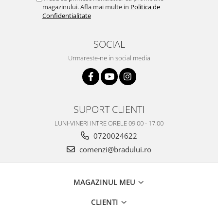
magazinului. Afla mai multe in
Politica de
Nokia
Confidentialitate
Samsung
Vodafone
SOCIAL
Xiaomi
Urmareste-ne in social media
Touchscreen
Acer
ALCATEL
Allview
SUPORT CLIENTI
Blackberry
LUNI-VINERI INTRE ORELE 09.00 - 17.00
E-BODA
0720024622
Google
comenzi@bradului.ro
HTC
Iphone
LG
MAGAZINUL MEU
MEIZU
CLIENTI
Motorola
Nokia