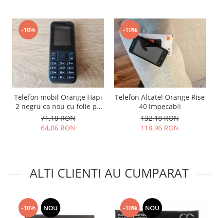
Lenovo
LG
-10%
-10%
Motorola
Nokia
Oppo
Samsung
Sony
Telefon mobil Orange Hapi
Telefon Alcatel Orange Rise
Vodafone
2 negru ca nou cu folie pe
40 impecabil
Wiko
ecran
71,18 RON
132,18 RON
Xiaomi
64,06 RON
118,96 RON
ZTE
Mufa incarcare
Allview
ALTI CLIENTI AU CUMPARAT
Asus
Lenovo
Nokia
-10%
NOU
-10%
NOU
Samsung