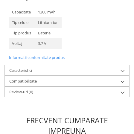
Nokia
Capacitate
1300 mAh
Samsung
Sony
Tip celule
Lithium-ion
Display
Tip produs
Baterie
Acer
Voltaj
3.7 V
Alcatel
Allview
Informatii conformitate produs
Asus
Asus
Caracteristici
Blackberry
Compatibilitate
Blackview
Review-uri
(0)
Display Oneplus
HTC
HTC
Huawei
FRECVENT CUMPARATE
Iphone
IMPREUNA
IPOD