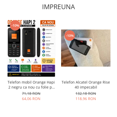
IMPREUNA
Lenovo
LG
Motorola
-10%
Nokia
Oppo
-10%
Samsung
Sony
Vodafone
Wiko
Xiaomi
ZTE
Mufa incarcare
Telefon mobil Orange Hapi
Telefon Alcatel Orange Rise
2 negru ca nou cu folie pe
40 impecabil
Allview
ecran
71,18 RON
132,18 RON
Asus
64,06 RON
118,96 RON
Lenovo
Nokia
Samsung