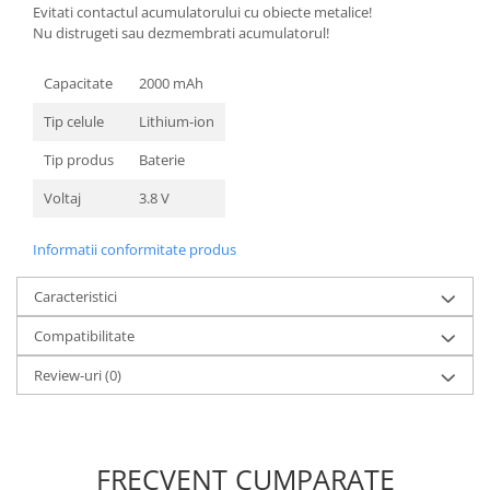
Evitati contactul acumulatorului cu obiecte metalice!
Nokia
Nu distrugeti sau dezmembrati acumulatorul!
Samsung
Sony
Capacitate
2000 mAh
Display
Tip celule
Lithium-ion
Acer
Tip produs
Baterie
Alcatel
Voltaj
3.8 V
Allview
Asus
Informatii conformitate produs
Asus
Blackberry
Caracteristici
Blackview
Compatibilitate
Display Oneplus
HTC
Review-uri
(0)
HTC
Huawei
Iphone
FRECVENT CUMPARATE
IPOD