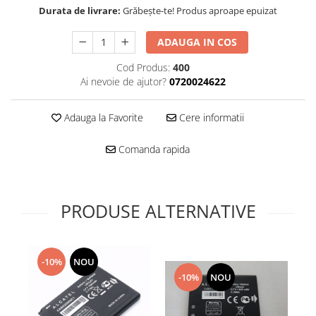
Folie scticla
Durata de livrare:
Grăbește-te! Produs aproape epuizat
Kodak
Geam camera
Logitec
Huse
ADAUGA IN COS
Makita
Laveta
Cod Produs:
400
Maxcom
Mufa Jack
Ai nevoie de ajutor?
0720024622
Meizu
Pen
Nokia
Periute de dinti electrice
Adauga la Favorite
Cere informatii
OralB
Prelungitor USB
Philips
Rama ras
Comanda rapida
RC LiPo
Suport MicroUSB
Summer
Suport Sim
Toshiba
Suruburi
PRODUSE ALTERNATIVE
Ulefone
Taste
UMI
Carcasa telefon
Vodafone
Allview
-10%
NOU
Wella
-10%
NOU
Carcasa LG
Wiko Lenny
Carcasa Nokia
ZTE