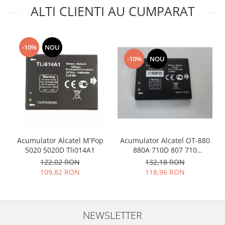
ALTI CLIENTI AU CUMPARAT
Placi de baza
Placa de baza Allview
Alcatel
-10%
NOU
Apple
-10%
NOU
Asus
HTC
Huawei
LG
Nokia
Oppo
Acumulator Alcatel M'Pop
Acumulator Alcatel OT-880
Samsung
5020 5020D Tli014A1
880A 710D 807 710
Sony
CAB3120000C1
122,02 RON
132,18 RON
Rama mijloc telefon
109,82 RON
118,96 RON
Allview
Allview
Huawei
NEWSLETTER
LG