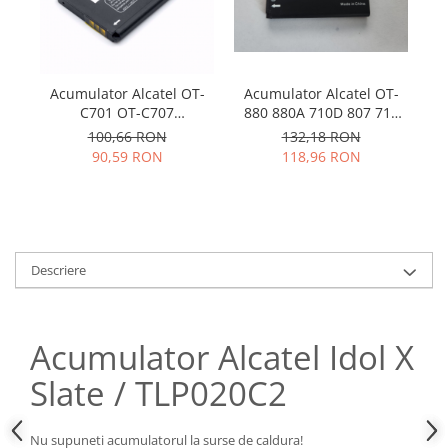
Samsung
Benzi flex
Sony
Banda tastatura
Cablu coaxial
Acumulator Alcatel OT-
Acumulator Alcatel OT-
Flex antena
880 880A 710D 807 710
C701 OT-C707
Flex buton
CAB3120000C1
CAB200101C1
132,18 RON
100,66 RON
Flex casca
118,96 RON
90,59 RON
Flex incarcare
Flex LCD
Flex pornire
Flex volum
Descriere
Sonerie
Camera video telefon
Allview
Acumulator Alcatel Idol X
Apple
Slate / TLP020C2
HTC
iPhone
Nu supuneti acumulatorul la surse de caldura!
LG