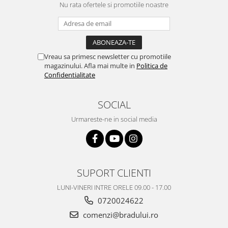
Nu rata ofertele si promotiile noastre
Nokia
Samsung
Vodafone
Xiaomi
Vreau sa primesc newsletter cu promotiile
Touchscreen
magazinului. Afla mai multe in
Politica de
Confidentialitate
Acer
ALCATEL
SOCIAL
Allview
Urmareste-ne in social media
Blackberry
E-BODA
Google
HTC
SUPORT CLIENTI
Iphone
LG
LUNI-VINERI INTRE ORELE 09.00 - 17.00
MEIZU
0720024622
Motorola
comenzi@bradului.ro
Nokia