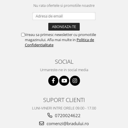
Nu rata ofertele si promotiile noastre
Nokia
Samsung
Vodafone
Xiaomi
Vreau sa primesc newsletter cu promotiile
Touchscreen
magazinului. Afla mai multe in
Politica de
Acer
Confidentialitate
ALCATEL
Allview
SOCIAL
Blackberry
Urmareste-ne in social media
E-BODA
Google
HTC
Iphone
SUPORT CLIENTI
LG
LUNI-VINERI INTRE ORELE 09.00 - 17.00
MEIZU
0720024622
Motorola
comenzi@bradului.ro
Nokia