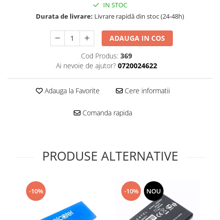
Folie scticla
IN STOC
Kodak
Geam camera
Durata de livrare:
Livrare rapidă din stoc (24-48h)
Logitec
Huse
Makita
ADAUGA IN COS
Laveta
Maxcom
Mufa Jack
Cod Produs:
369
Meizu
Pen
Ai nevoie de ajutor?
0720024622
Nokia
Periute de dinti electrice
OralB
Prelungitor USB
Adauga la Favorite
Cere informatii
Philips
Rama ras
Comanda rapida
RC LiPo
Suport MicroUSB
Summer
Suport Sim
Toshiba
Suruburi
Ulefone
PRODUSE ALTERNATIVE
Taste
UMI
Carcasa telefon
Vodafone
Allview
Wella
-10%
-10%
NOU
Carcasa LG
Wiko Lenny
Carcasa Nokia
ZTE