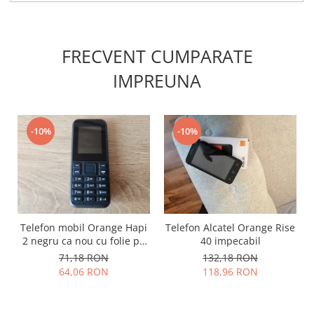
Lenovo
LG
Motorola
FRECVENT CUMPARATE
Nokia
IMPREUNA
Oppo
Samsung
Sony
-10%
-10%
Vodafone
Wiko
Xiaomi
ZTE
Mufa incarcare
Telefon mobil Orange Hapi
Telefon Alcatel Orange Rise
Allview
2 negru ca nou cu folie pe
40 impecabil
Asus
ecran
71,18 RON
132,18 RON
64,06 RON
118,96 RON
Lenovo
Nokia
Samsung