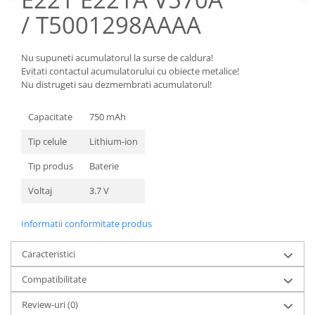
Nokia
/ T5001298AAAA
Samsung
Sony
Nu supuneti acumulatorul la surse de caldura!
Display
Evitati contactul acumulatorului cu obiecte metalice!
Nu distrugeti sau dezmembrati acumulatorul!
Acer
Alcatel
Capacitate
750 mAh
Allview
Tip celule
Lithium-ion
Asus
Asus
Tip produs
Baterie
Blackberry
Voltaj
3.7 V
Blackview
Display Oneplus
Informatii conformitate produs
HTC
Caracteristici
HTC
Huawei
Compatibilitate
Iphone
Review-uri
(0)
IPOD