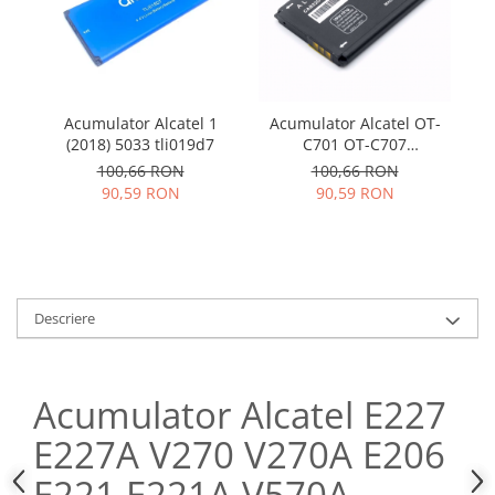
Samsung
Benzi flex
Sony
Banda tastatura
Cablu coaxial
Flex antena
Acumulator Alcatel 1
Acumulator Alcatel OT-
Ac
Flex buton
(2018) 5033 tli019d7
C701 OT-C707
O
CAB200101C1
Flex casca
100,66 RON
100,66 RON
90,59 RON
90,59 RON
Flex incarcare
Flex LCD
Flex pornire
Flex volum
Sonerie
Descriere
Camera video telefon
Allview
Acumulator Alcatel E227
Apple
HTC
E227A V270 V270A E206
iPhone
E221 E221A V570A
LG