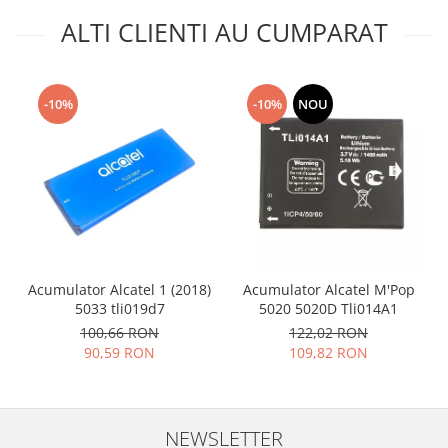
Placi de baza
ALTI CLIENTI AU CUMPARAT
Placa de baza Allview
Alcatel
Apple
-10%
-10%
NOU
Asus
HTC
Huawei
LG
Nokia
Oppo
Samsung
Acumulator Alcatel 1 (2018)
Acumulator Alcatel M'Pop
5033 tli019d7
5020 5020D Tli014A1
Sony
100,66 RON
122,02 RON
Rama mijloc telefon
90,59 RON
109,82 RON
Allview
Allview
Huawei
NEWSLETTER
LG