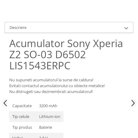
Samsung
Benzi flex
Sony
Banda tastatura
Cablu coaxial
Descriere
Flex antena
Flex buton
Acumulator Sony Xperia
Flex casca
Z2 SO-03 D6502
Flex incarcare
LIS1543ERPC
Flex LCD
Flex pornire
Flex volum
Nu supuneti acumulatorul la surse de caldura!
Evitati contactul acumulatorului cu obiecte metalice!
Sonerie
Nu distrugeti sau dezmembrati acumulatorul!
Camera video telefon
Allview
Capacitate
3200 mAh
Apple
Tip celule
Lithium-ion
HTC
Tip produs
Baterie
iPhone
LG
Voltaj
3.8 V