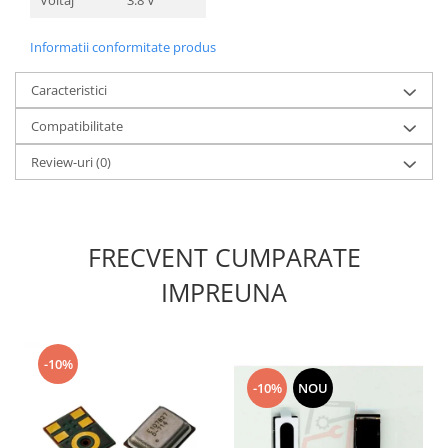
Nokia
Samsung
Informatii conformitate produs
Sony
Caracteristici
Display
Compatibilitate
Acer
Alcatel
Review-uri
(0)
Allview
Asus
Asus
FRECVENT CUMPARATE
Blackberry
IMPREUNA
Blackview
Display Oneplus
HTC
HTC
-10%
-10%
NOU
Huawei
Iphone
IPOD