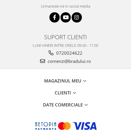
Urmareste-ne in social media
Nokia
Samsung
Vodafone
Xiaomi
SUPORT CLIENTI
Touchscreen
LUNI-VINERI INTRE ORELE 09.00 - 17.00
Acer
0720024622
ALCATEL
comenzi@bradului.ro
Allview
Blackberry
E-BODA
MAGAZINUL MEU
Google
HTC
CLIENTI
Iphone
DATE COMERCIALE
LG
MEIZU
Motorola
Nokia