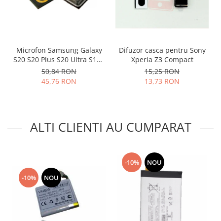
Lenovo
LG
Motorola
Nokia
Microfon Samsung Galaxy
Difuzor casca pentru Sony
S20 S20 Plus S20 Ultra S10E
Xperia Z3 Compact
Oppo
S10 S10 Plus 3003-001243
50,84 RON
15,25 RON
Samsung
45,76 RON
13,73 RON
Sony
Vodafone
Wiko
ALTI CLIENTI AU CUMPARAT
Xiaomi
ZTE
Mufa incarcare
-10%
NOU
Allview
-10%
NOU
Asus
Lenovo
Nokia
Samsung