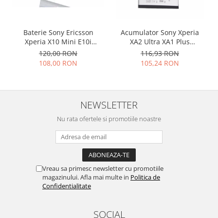
Placi de baza
Placa de baza Allview
Baterie Sony Ericsson
Acumulator Sony Xperia
Alcatel
Xperia X10 Mini E10i
XA2 Ultra XA1 Plus
Apple
Compatibil
LIP1653ERPC
120,00 RON
116,93 RON
Asus
108,00 RON
105,24 RON
HTC
Huawei
LG
NEWSLETTER
Nokia
Nu rata ofertele si promotiile noastre
Oppo
Samsung
Sony
Rama mijloc telefon
Vreau sa primesc newsletter cu promotiile
magazinului. Afla mai multe in
Politica de
Allview
Confidentialitate
Allview
Huawei
SOCIAL
LG