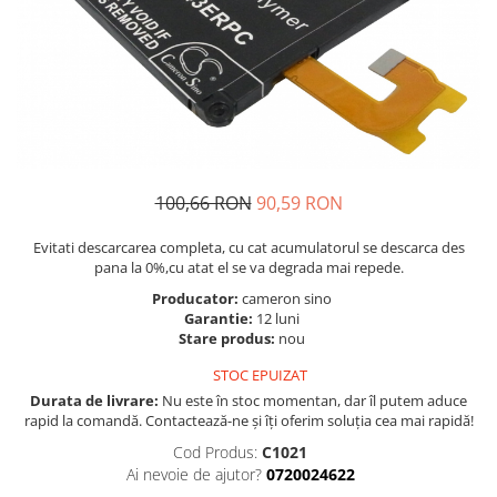
Telefoane Orange
Asus
adezivi
Bang & Olufsen
Telefoane Philips
Polish
Becker
Accesorii laptop
Telefoane Realme
Black & Decker
Alte componente
Telefoane Samsung
Blackview
Buton
Telefoane Sony
Bose
Cablu de date
Telefoane Vonino
Bosh
Camera Principala
100,66 RON
90,59 RON
Casio
Telefoane Vonino
Capac
Compex
Carduri memorie
Telefoane Wiko
Evitati descarcarea completa, cu cat acumulatorul se descarca des
Cubot
pana la 0%,cu atat el se va degrada mai repede.
Casti handsfree
Telefoane Zte
Dewalt
Cip
Producator:
cameron sino
Telefon Asus
Garantie:
12 luni
Doogee
Cip imprimanta
Stare produs:
nou
Telefon E-Boda
e-boda
Cititor Sim
STOC EPUIZAT
Gardena
Telefon iHunt
Curea ceas
Durata de livrare:
Nu este în stoc momentan, dar îl putem aduce
Google
Cutii telefoane
Telefon LG
rapid la comandă. Contactează-ne și îți oferim soluția cea mai rapidă!
HTC
Difuzor
Telefon Opo
Cod Produs:
C1021
iHunt
Filtru Camera
Ai nevoie de ajutor?
0720024622
JBL