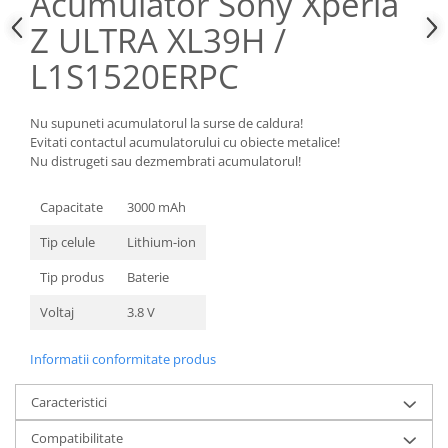
Acumulator Sony Xperia
Nokia
Z ULTRA XL39H /
Samsung
L1S1520ERPC
Sony
Display
Nu supuneti acumulatorul la surse de caldura!
Acer
Evitati contactul acumulatorului cu obiecte metalice!
Alcatel
Nu distrugeti sau dezmembrati acumulatorul!
Allview
Asus
Capacitate
3000 mAh
Asus
Tip celule
Lithium-ion
Blackberry
Tip produs
Baterie
Blackview
Display Oneplus
Voltaj
3.8 V
HTC
Informatii conformitate produs
HTC
Huawei
Caracteristici
Iphone
Compatibilitate
IPOD