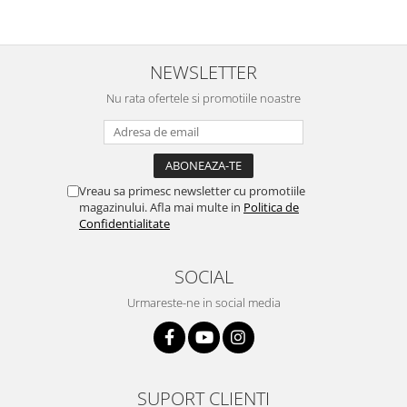
Nokia
Samsung
Vodafone
NEWSLETTER
Xiaomi
Nu rata ofertele si promotiile noastre
Touchscreen
Acer
ALCATEL
Allview
Vreau sa primesc newsletter cu promotiile
magazinului. Afla mai multe in
Politica de
Blackberry
Confidentialitate
E-BODA
Google
SOCIAL
HTC
Urmareste-ne in social media
Iphone
LG
MEIZU
Motorola
SUPORT CLIENTI
Nokia