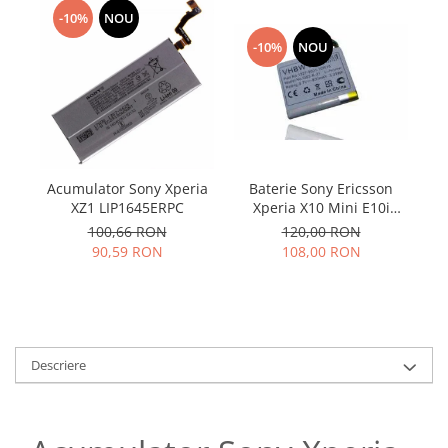
Samsung
Benzi flex
-10%
NOU
Sony
Banda tastatura
-10%
NOU
Cablu coaxial
Flex antena
Flex buton
Flex casca
Flex incarcare
Acumulator Sony Xperia
Baterie Sony Ericsson
Ac
Flex LCD
XZ1 LIP1645ERPC
Xperia X10 Mini E10i
ST
Compatibil
U5
Flex pornire
100,66 RON
120,00 RON
90,59 RON
108,00 RON
Flex volum
Sonerie
Camera video telefon
Allview
Apple
Descriere
HTC
iPhone
LG