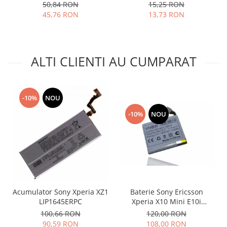
S10 S10 Plus 3003-001243
50,84 RON
15,25 RON
Placi de baza
45,76 RON
13,73 RON
Placa de baza Allview
Alcatel
Apple
ALTI CLIENTI AU CUMPARAT
Asus
HTC
Huawei
-10%
NOU
LG
-10%
NOU
Nokia
Oppo
Samsung
Sony
Rama mijloc telefon
Allview
Baterie Sony Ericsson
Acumulator Sony Xperia XZ1
Allview
Xperia X10 Mini E10i
LIP1645ERPC
Compatibil
Huawei
120,00 RON
100,66 RON
108,00 RON
90,59 RON
LG