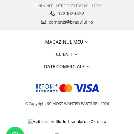
LUNI-VINERI INTRE ORELE 09.00 - 17.00
Philips
0720024622
Sony
comenzi@bradului.ro
Touchscreen Huawei
Touchscreen Lenovo
Touchscreen Samsung
MAGAZINUL MEU
UTOK
Vodafone
CLIENTI
Vonino
DATE COMERCIALE
Wiko
ZTE
©Copyright SC MOST WANTED PARTS SRL 2026