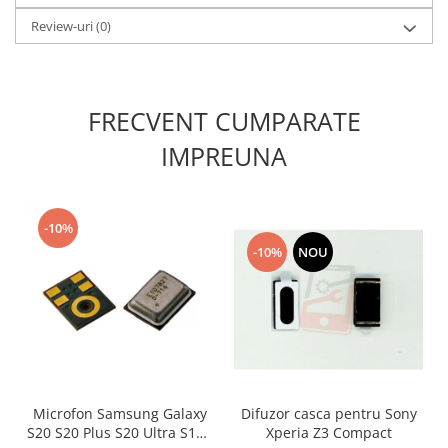
Lenovo
Review-uri
(0)
LG
Motorola
Nokia
FRECVENT CUMPARATE
Oppo
IMPREUNA
Samsung
Sony
Vodafone
Wiko
-10%
-10%
NOU
Xiaomi
ZTE
Mufa incarcare
Allview
Asus
Lenovo
Microfon Samsung Galaxy
Difuzor casca pentru Sony
Nokia
S20 S20 Plus S20 Ultra S10E
Xperia Z3 Compact
Samsung