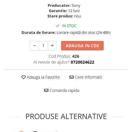
Folie scticla
Producator:
Sony
Kodak
Geam camera
Garantie:
12 luni
Logitec
Huse
Stare produs:
nou
Makita
Laveta
IN STOC
Maxcom
Mufa Jack
Durata de livrare:
Livrare rapidă din stoc (24-48h)
Meizu
Pen
Nokia
ADAUGA IN COS
Periute de dinti electrice
OralB
Prelungitor USB
Cod Produs:
426
Philips
Rama ras
Ai nevoie de ajutor?
0720024622
RC LiPo
Suport MicroUSB
Summer
Suport Sim
Adauga la Favorite
Cere informatii
Toshiba
Suruburi
Comanda rapida
Ulefone
Taste
UMI
Carcasa telefon
Vodafone
Allview
Wella
PRODUSE ALTERNATIVE
Carcasa LG
Wiko Lenny
Carcasa Nokia
ZTE