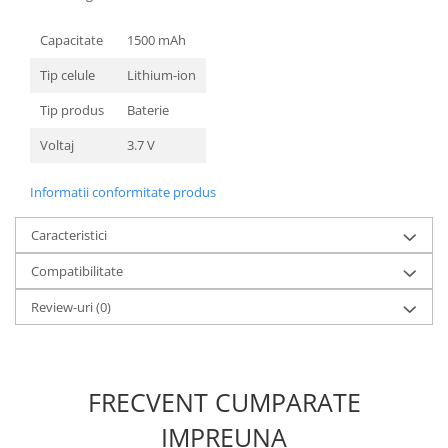
Nokia
Capacitate
1500 mAh
Samsung
Sony
Tip celule
Lithium-ion
Display
Tip produs
Baterie
Acer
Voltaj
3.7 V
Alcatel
Allview
Informatii conformitate produs
Asus
Asus
Caracteristici
Blackberry
Compatibilitate
Blackview
Review-uri
(0)
Display Oneplus
HTC
HTC
Huawei
FRECVENT CUMPARATE
Iphone
IMPREUNA
IPOD