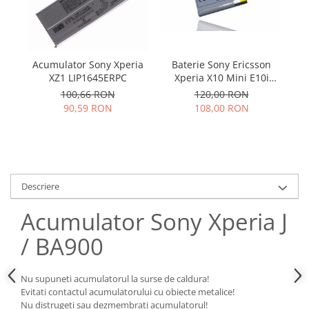
Samsung
Benzi flex
Sony
Banda tastatura
Cablu coaxial
Acumulator Sony Xperia
Baterie Sony Ericsson
Ac
Flex antena
XZ1 LIP1645ERPC
Xperia X10 Mini E10i
J3
Flex buton
Compatibil
100,66 RON
120,00 RON
Flex casca
90,59 RON
108,00 RON
Flex incarcare
Flex LCD
Flex pornire
Flex volum
Descriere
Sonerie
Camera video telefon
Acumulator Sony Xperia J
Allview
/ BA900
Apple
HTC
Nu supuneti acumulatorul la surse de caldura!
iPhone
Evitati contactul acumulatorului cu obiecte metalice!
Nu distrugeti sau dezmembrati acumulatorul!
LG