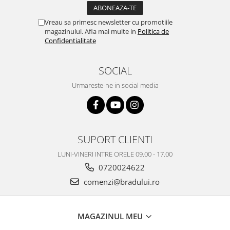
Nokia
Vreau sa primesc newsletter cu promotiile
Samsung
magazinului. Afla mai multe in
Politica de
Vodafone
Confidentialitate
Xiaomi
Touchscreen
SOCIAL
Acer
Urmareste-ne in social media
ALCATEL
Allview
Blackberry
E-BODA
SUPORT CLIENTI
Google
LUNI-VINERI INTRE ORELE 09.00 - 17.00
HTC
0720024622
Iphone
comenzi@bradului.ro
LG
MEIZU
Motorola
MAGAZINUL MEU
Nokia