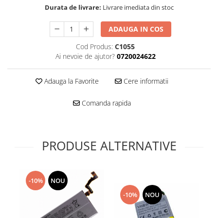
Folie scticla
Durata de livrare:
Livrare imediata din stoc
Kodak
Geam camera
Logitec
Huse
ADAUGA IN COS
Makita
Laveta
Cod Produs:
C1055
Maxcom
Mufa Jack
Ai nevoie de ajutor?
0720024622
Meizu
Pen
Nokia
Periute de dinti electrice
Adauga la Favorite
Cere informatii
OralB
Prelungitor USB
Philips
Rama ras
Comanda rapida
RC LiPo
Suport MicroUSB
Summer
Suport Sim
Toshiba
Suruburi
PRODUSE ALTERNATIVE
Ulefone
Taste
UMI
Carcasa telefon
Vodafone
Allview
-10%
NOU
Wella
Carcasa LG
-10%
NOU
Wiko Lenny
Carcasa Nokia
ZTE