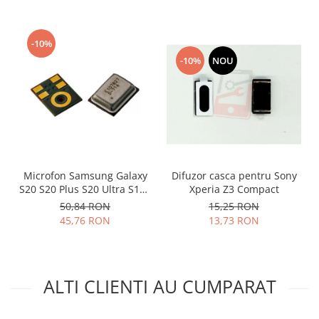
Lenovo
LG
-10%
Motorola
-10%
NOU
Nokia
Oppo
Samsung
Sony
Vodafone
Wiko
Microfon Samsung Galaxy
Difuzor casca pentru Sony
Xiaomi
S20 S20 Plus S20 Ultra S10E
Xperia Z3 Compact
ZTE
S10 S10 Plus 3003-001243
50,84 RON
15,25 RON
Mufa incarcare
45,76 RON
13,73 RON
Allview
Asus
Lenovo
ALTI CLIENTI AU CUMPARAT
Nokia
Samsung