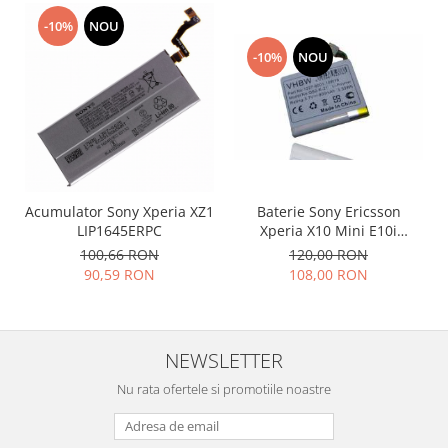
Placi de baza
-10%
NOU
Placa de baza Allview
-10%
NOU
Alcatel
Apple
Asus
HTC
Huawei
LG
Baterie Sony Ericsson
Acumulator Sony Xperia XZ1
Xperia X10 Mini E10i
LIP1645ERPC
Nokia
Compatibil
120,00 RON
100,66 RON
Oppo
108,00 RON
90,59 RON
Samsung
Sony
Rama mijloc telefon
NEWSLETTER
Allview
Nu rata ofertele si promotiile noastre
Allview
Huawei
LG