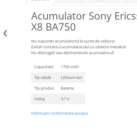
Samsung
Benzi flex
Sony
Acumulator Sony Erics
Banda tastatura
Cablu coaxial
X8 BA750
Flex antena
Flex buton
Nu supuneti acumulatorul la surse de caldura!
Flex casca
Evitati contactul acumulatorului cu obiecte metalice!
Nu distrugeti sau dezmembrati acumulatorul!
Flex incarcare
Flex LCD
Capacitate
1700 mAh
Flex pornire
Tip celule
Lithium-ion
Flex volum
Sonerie
Tip produs
Baterie
Camera video telefon
Voltaj
3.7 V
Allview
Apple
Informatii conformitate produs
HTC
iPhone
LG