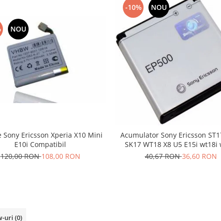
-10%
NOU
%
NOU
e Sony Ericsson Xperia X10 Mini
Acumulator Sony Ericsson ST1
E10i Compatibil
SK17 WT18 X8 U5 E15i wt18i 
EP500
120,00 RON
108,00 RON
40,67 RON
36,60 RON
w-uri
(0)