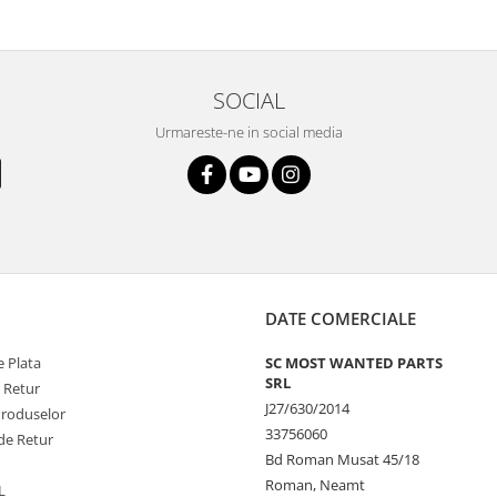
SOCIAL
Urmareste-ne in social media
DATE COMERCIALE
 Plata
SC MOST WANTED PARTS
SRL
e Retur
J27/630/2014
Produselor
33756060
de Retur
Bd Roman Musat 45/18
Roman, Neamt
L