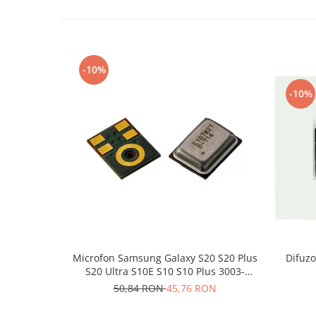
Nokia
Samsung
Sony
-10%
Display
Acer
-10%
Alcatel
Allview
Asus
Asus
Blackberry
Blackview
Display Oneplus
HTC
HTC
Microfon Samsung Galaxy S20 S20 Plus
Difuzo
S20 Ultra S10E S10 S10 Plus 3003-
Huawei
001243
50,84 RON
45,76 RON
Iphone
IPOD