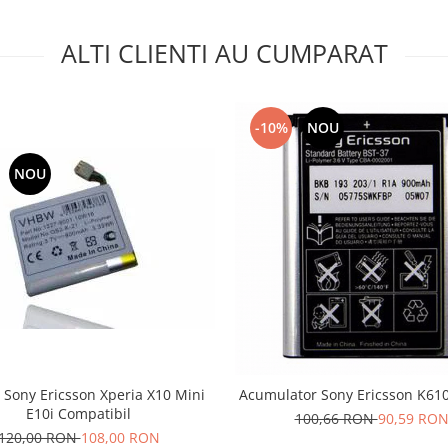
ALTI CLIENTI AU CUMPARAT
-10%
NOU
NOU
 Sony Ericsson Xperia X10 Mini
Acumulator Sony Ericsson K610
E10i Compatibil
100,66 RON
90,59 RO
120,00 RON
108,00 RON