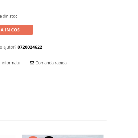
a din stoc
A IN COS
e ajutor?
0720024622
informatii
Comanda rapida