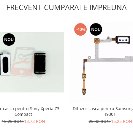
FRECVENT CUMPARATE IMPREUNA
-40%
NOU
NOU
r casca pentru Sony Xperia Z3
Difuzor casca pentru Samsung
Compact
I9301
15,25 RON
13,73 RON
25,42 RON
15,25 RON