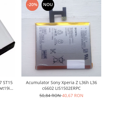
-20%
NOU
-10%
N
7 ST15
Acumulator Sony Xperia Z L36h L36
Acumulator
wt19i
c6602 LIS1502ERPC
Ultra / 
50,84 RON
40,67 RON
100,