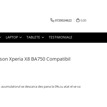
0720024622
0,00
LAPTOP
TABLETE
TESTIMONIALE
son Xperia X8 BA750 Compatibil
t acumulatorul se descarca des pana la 0%,cu atat el se va