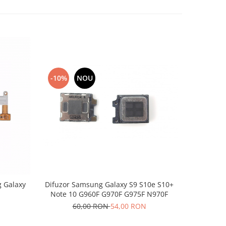
-10%
NOU
-10%
Difuzor Samsung Galaxy S9 S10e S10+
 Galaxy
Difuzor 
Note 10 G960F G970F G975F N970F
60,00 RON
54,00 RON