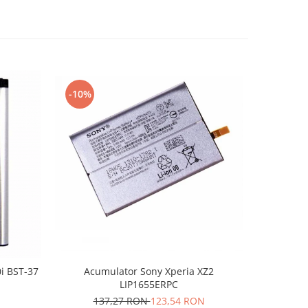
-10%
-10%
i BST-37
Acumulator Sony Xperia XZ2
Acumulato
LIP1655ERPC
N
137,27 RON
123,54 RON
1