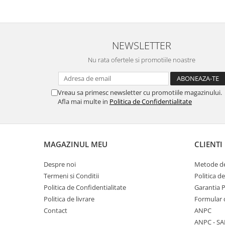
Placi de baza
Placa de baza Allview
Alcatel
NEWSLETTER
Apple
Nu rata ofertele si promotiile noastre
Asus
HTC
Huawei
Vreau sa primesc newsletter cu promotiile magazinului.
Afla mai multe in
Politica de Confidentialitate
LG
Nokia
Oppo
Samsung
MAGAZINUL MEU
CLIENTI
Sony
Despre noi
Metode de
Rama mijloc telefon
Termeni si Conditii
Politica d
Allview
Politica de Confidentialitate
Garantia 
Allview
Politica de livrare
Formular 
Huawei
Contact
ANPC
ANPC - SA
LG