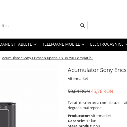
OANE SI TABLETE
TELEFOANE MOBILE
ELECTROCASNICE
/
Acumulator Sony Ericsson Xperia X8 BA750 Compatibil
Acumulator Sony Erics
Aftermarket
50,84 RON
45,76 RON
Evitati descarcarea completa, cu ca
degrada mai repede.
Producator:
Aftermarket
Garantie:
12 luni
Stare produs:
nou