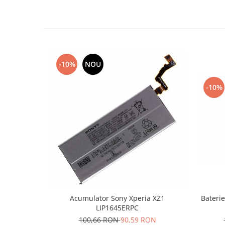
Lenovo
LG
Motorola
Nokia
Oppo
-10%
NOU
Samsung
-10%
Sony
Vodafone
Wiko
Xiaomi
ZTE
Mufa incarcare
Allview
Asus
Lenovo
Acumulator Sony Xperia XZ1
Baterie
LIP1645ERPC
Nokia
100,66 RON
90,59 RON
Samsung