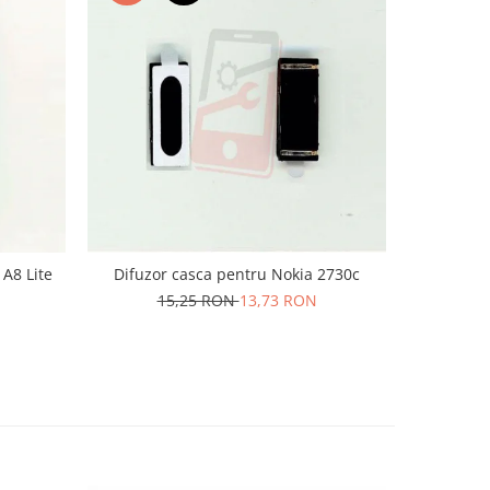
-10%
 A8 Lite
Difuzor casca pentru Nokia 2730c
Difuzor S
Note 10
15,25 RON
13,73 RON
6