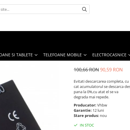
OANE SI TABLETE
TELEFOANE MOBILE
ELECTROCASNICE
100,66 RON
90,59 RON
Evitati descarcarea completa, cu
cat acumulatorul se descarca de
pana la 0%,cu atat el se va
degrada mai repede.
Producator:
Vhbw
Garantie:
12 luni
Stare produs:
nou
IN STOC