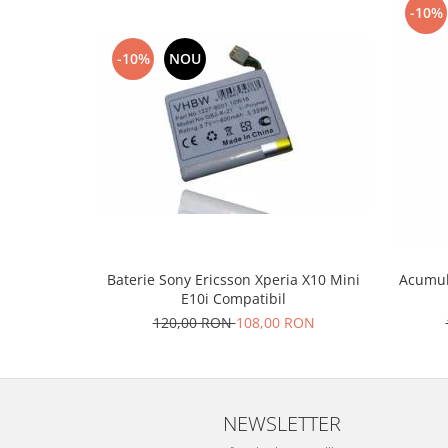
-10%
Placi de baza
Placa de baza Allview
-10%
NOU
Alcatel
Apple
Asus
HTC
Huawei
LG
Nokia
Oppo
Baterie Sony Ericsson Xperia X10 Mini
Acumul
Samsung
E10i Compatibil
Sony
120,00 RON
108,00 RON
Rama mijloc telefon
Allview
Allview
NEWSLETTER
Huawei
LG