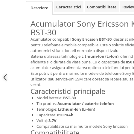
Samsung
Benzi flex
Caracteristici
Compatibilitate
Revie
Descriere
Sony
Banda tastatura
Acumulator Sony Ericsson K
Cablu coaxial
BST-30
Flex antena
Flex buton
Acumulator compatibil
Sony Ericsson BST-30
, destinat in
pentru telefoanele mobile compatibile. Este o solutie efic
Flex casca
autonomiei si functionarii normale a dispozitivului.
Flex incarcare
Bateria utilizeaza tehnologie
Lithium-Ion (Li-Ion)
, oferind
Flex LCD
eficienta si o durata de viata buna. Cu o capacitate de
850
acumulator asigura alimentarea optima a telefonului pentru 
Flex pornire
Este potrivit pentru mai multe modele de telefoane Sony Er
Flex volum
utilizatori sau service-uri GSM care doresc sa repare sau s
Sonerie
vechi.
Caracteristici principale
Camera video telefon
Model baterie:
BST-30
Allview
Tip produs:
Acumulator / baterie telefon
Apple
Tehnologie:
Lithium-Ion (Li-Ion)
Capacitate:
850 mAh
HTC
Voltaj:
3.7V
iPhone
Compatibilitate cu mai multe modele Sony Ericsson
Compatibilitate
LG