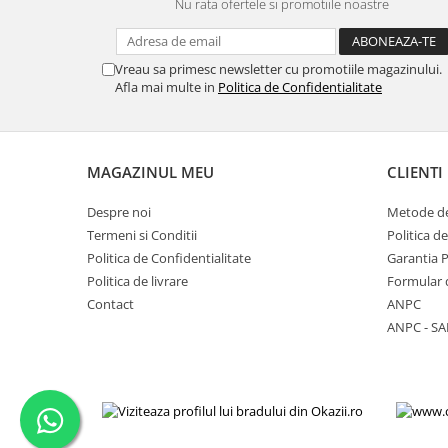
Nu rata ofertele si promotiile noastre
Nokia
Samsung
Vreau sa primesc newsletter cu promotiile magazinului.
Vodafone
Afla mai multe in
Politica de Confidentialitate
Xiaomi
Touchscreen
Acer
MAGAZINUL MEU
CLIENTI
ALCATEL
Allview
Despre noi
Metode de
Termeni si Conditii
Politica d
Blackberry
Politica de Confidentialitate
Garantia 
E-BODA
Politica de livrare
Formular 
Google
Contact
ANPC
HTC
ANPC - SA
Iphone
LG
MEIZU
Motorola
Nokia