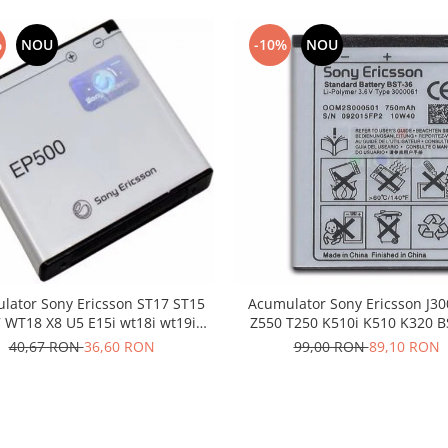
%
NOU
-10%
NOU
lator Sony Ericsson ST17 ST15
Acumulator Sony Ericsson J30
 WT18 X8 U5 E15i wt18i wt19i
Z550 T250 K510i K510 K320 B
EP500
40,67 RON
36,60 RON
99,00 RON
89,10 RON