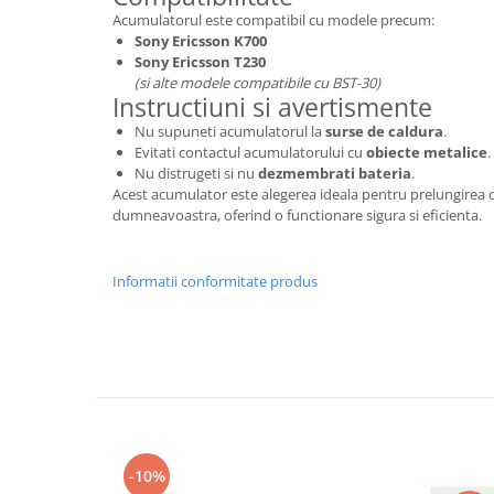
Acumulatorul este compatibil cu modele precum:
Nokia
Sony Ericsson K700
Samsung
Sony Ericsson T230
Sony
(si alte modele compatibile cu BST-30)
Instructiuni si avertismente
Display
Nu supuneti acumulatorul la
surse de caldura
.
Acer
Evitati contactul acumulatorului cu
obiecte metalice
.
Alcatel
Nu distrugeti si nu
dezmembrati bateria
.
Acest acumulator este alegerea ideala pentru prelungirea d
Allview
dumneavoastra, oferind o functionare sigura si eficienta.
Asus
Asus
Informatii conformitate produs
Blackberry
Blackview
Display Oneplus
HTC
HTC
Huawei
Iphone
-10%
IPOD