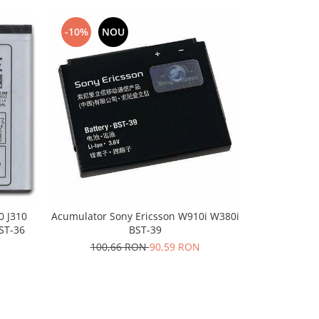
-10%
NOU
-10%
N
0 J310
Acumulator Sony Ericsson W910i W380i
Acumulator S
ST-36
BST-39
100,
100,66 RON
90,59 RON