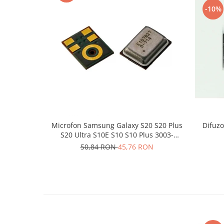
-10%
Lenovo
LG
Motorola
Nokia
Oppo
Samsung
Sony
Vodafone
Wiko
Microfon Samsung Galaxy S20 S20 Plus
Difuzo
Xiaomi
S20 Ultra S10E S10 S10 Plus 3003-
ZTE
001243
50,84 RON
45,76 RON
Mufa incarcare
Allview
Asus
Lenovo
Nokia
Samsung