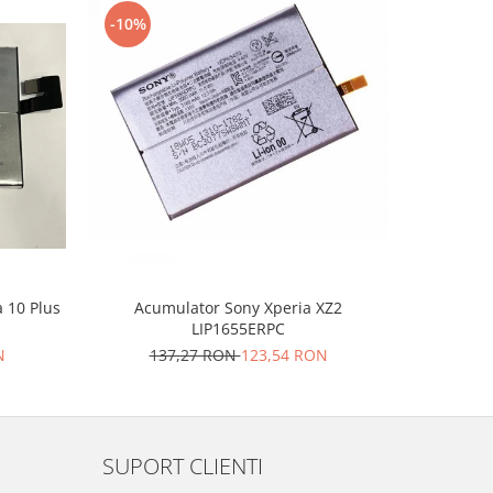
-10%
-10%
 10 Plus
Acumulator Sony Xperia XZ2
Acumulato
LIP1655ERPC
N
137,27 RON
123,54 RON
14
SUPORT CLIENTI