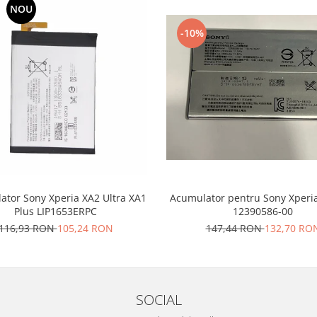
NOU
-10%
ator Sony Xperia XA2 Ultra XA1
Acumulator pentru Sony Xperia
Plus LIP1653ERPC
12390586-00
116,93 RON
105,24 RON
147,44 RON
132,70 RO
SOCIAL