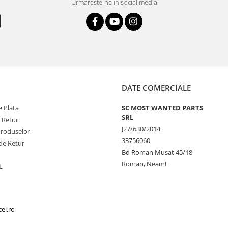
Urmareste-ne in social media
DATE COMERCIALE
 Plata
SC MOST WANTED PARTS
SRL
e Retur
J27/630/2014
Produselor
33756060
de Retur
Bd Roman Musat 45/18
Roman, Neamt
L