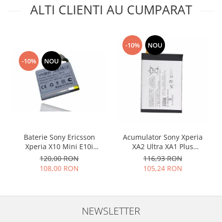
ALTI CLIENTI AU CUMPARAT
Placi de baza
Placa de baza Allview
Alcatel
-10%
NOU
Apple
-10%
NOU
Asus
HTC
Huawei
LG
Nokia
Oppo
Baterie Sony Ericsson
Acumulator Sony Xperia
Samsung
Xperia X10 Mini E10i
XA2 Ultra XA1 Plus
Sony
Compatibil
LIP1653ERPC
120,00 RON
116,93 RON
Rama mijloc telefon
108,00 RON
105,24 RON
Allview
Allview
Huawei
NEWSLETTER
LG