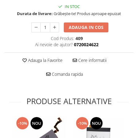
Folie scticla
IN STOC
Kodak
Geam camera
Durata de livrare:
Grăbește-te! Produs aproape epuizat
Logitec
Huse
Makita
Laveta
ADAUGA IN COS
Maxcom
Mufa Jack
Cod Produs:
409
Meizu
Pen
Ai nevoie de ajutor?
0720024622
Nokia
Periute de dinti electrice
OralB
Prelungitor USB
Adauga la Favorite
Cere informatii
Philips
Rama ras
RC LiPo
Suport MicroUSB
Comanda rapida
Summer
Suport Sim
Toshiba
Suruburi
Ulefone
Taste
PRODUSE ALTERNATIVE
UMI
Carcasa telefon
Vodafone
Allview
Wella
Carcasa LG
-10%
NOU
-10%
NOU
Wiko Lenny
Carcasa Nokia
ZTE