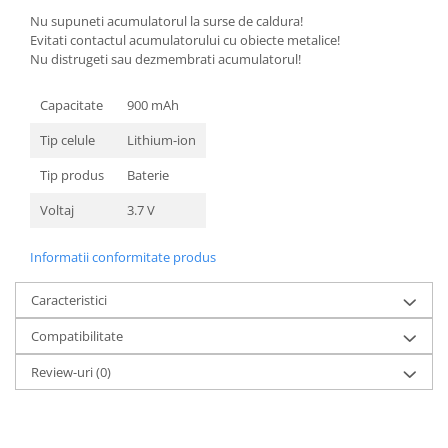
Nokia
Nu supuneti acumulatorul la surse de caldura!
Evitati contactul acumulatorului cu obiecte metalice!
Samsung
Nu distrugeti sau dezmembrati acumulatorul!
Sony
Display
Capacitate
900 mAh
Acer
Tip celule
Lithium-ion
Alcatel
Tip produs
Baterie
Allview
Asus
Voltaj
3.7 V
Asus
Informatii conformitate produs
Blackberry
Blackview
Caracteristici
Display Oneplus
Compatibilitate
HTC
HTC
Review-uri
(0)
Huawei
Iphone
IPOD