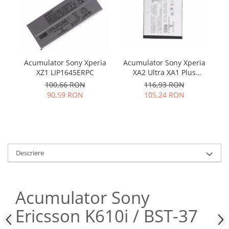
Samsung
Benzi flex
Sony
Banda tastatura
Cablu coaxial
Flex antena
Acumulator Sony Xperia
Acumulator Sony Xperia
Ac
Flex buton
XZ1 LIP1645ERPC
XA2 Ultra XA1 Plus
ST
Flex casca
LIP1653ERPC
U5
100,66 RON
116,93 RON
Flex incarcare
90,59 RON
105,24 RON
Flex LCD
Flex pornire
Flex volum
Sonerie
Descriere
Camera video telefon
Allview
Apple
Acumulator Sony
HTC
Ericsson K610i / BST-37
iPhone
LG