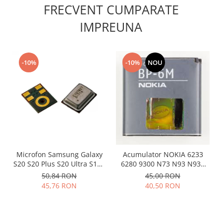
FRECVENT CUMPARATE
Lenovo
LG
IMPREUNA
Motorola
Nokia
Oppo
-10%
-10%
NOU
Samsung
Sony
Vodafone
Wiko
Xiaomi
ZTE
Mufa incarcare
Microfon Samsung Galaxy
Acumulator NOKIA 6233
S20 S20 Plus S20 Ultra S10E
6280 9300 N73 N93 N93S
Allview
S10 S10 Plus 3003-001243
BP-6M folosit
50,84 RON
45,00 RON
Asus
45,76 RON
40,50 RON
Lenovo
Nokia
Samsung