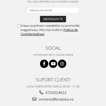
Nu rata ofertele si promotiile noastre
Nokia
Samsung
Vodafone
Xiaomi
Vreau sa primesc newsletter cu promotiile
Touchscreen
magazinului. Afla mai multe in
Politica de
Confidentialitate
Acer
ALCATEL
SOCIAL
Allview
Urmareste-ne in social media
Blackberry
E-BODA
Google
HTC
SUPORT CLIENTI
Iphone
LG
LUNI-VINERI INTRE ORELE 09.00 - 17.00
0720024622
MEIZU
Motorola
comenzi@bradului.ro
Nokia