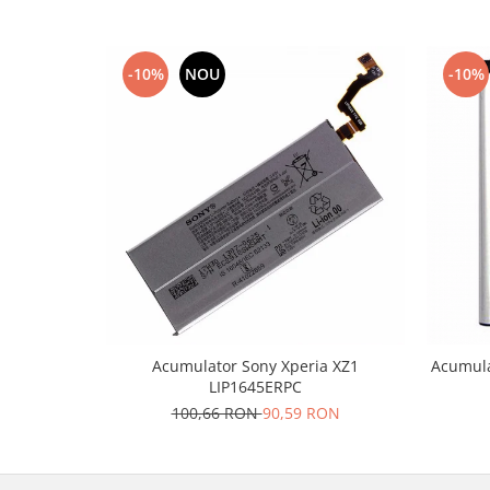
Lenovo
LG
-10%
NOU
-10%
Motorola
Nokia
Oppo
Samsung
Sony
Vodafone
Wiko
Xiaomi
ZTE
Mufa incarcare
Acumulator Sony Xperia XZ1
Acumula
Allview
LIP1645ERPC
Asus
100,66 RON
90,59 RON
Lenovo
Nokia
Samsung