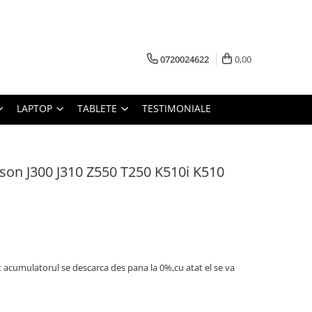
0720024622
0,00
LAPTOP
TABLETE
TESTIMONIALE
son J300 J310 Z550 T250 K510i K510
t acumulatorul se descarca des pana la 0%,cu atat el se va