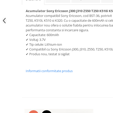
Samsung
Benzi flex
Sony
Acumulator Sony Ericsson J300 J310 Z550 T250 K510i K5
Banda tastatura
Acumulator compatibil Sony Ericsson, cod BST-36, potrivit 
Cablu coaxial
T250, K510i, K510 si K320. Cu o capacitate de 600mAh si cel
Flex antena
acumulator nou ofera o solutie fiabila pentru inlocuirea ba
performanta constanta si incarcare sigura.
Flex buton
✔ Capacitate: 600mAh
Flex casca
✔ Voltaj: 3.7V
✔ Tip celule: Lithium-ion
Flex incarcare
✔ Compatibil cu Sony Ericsson J300, J310, Z550, T250, K510i
Flex LCD
✔ Produs nou, testat si sigilat
Flex pornire
Flex volum
Informatii conformitate produs
Sonerie
Camera video telefon
Allview
Apple
HTC
iPhone
LG