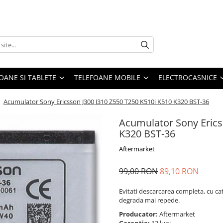
OANE SI TABLETE
TELEFOANE MOBILE
ELECTROCASNICE
/
Acumulator Sony Ericsson J300 J310 Z550 T250 K510i K510 K320 BST-36
Acumulator Sony Erics
K320 BST-36
Aftermarket
99,00 RON
89,10 RON
Evitati descarcarea completa, cu ca
degrada mai repede.
Producator:
Aftermarket
Garantie:
12 luni