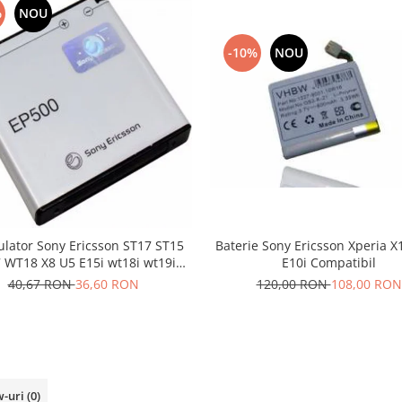
%
NOU
-10%
NOU
Baterie Sony Ericsson Xperia X
lator Sony Ericsson ST17 ST15
E10i Compatibil
 WT18 X8 U5 E15i wt18i wt19i
EP500
120,00 RON
108,00 RON
40,67 RON
36,60 RON
w-uri
(0)