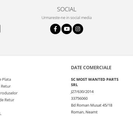
SOCIAL
Urmareste-ne in social media
DATE COMERCIALE
 Plata
SC MOST WANTED PARTS
SRL
e Retur
J27/630/2014
Produselor
33756060
de Retur
Bd Roman Musat 45/18
Roman, Neamt
L