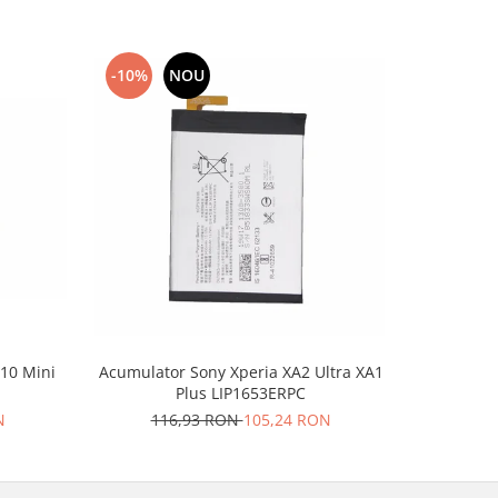
-10%
NOU
-10%
X10 Mini
Acumulator Sony Xperia XA2 Ultra XA1
Acumulator
Plus LIP1653ERPC
1
N
116,93 RON
105,24 RON