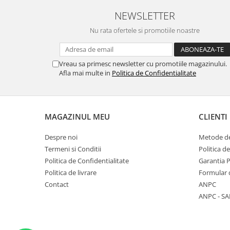
Placi de baza
NEWSLETTER
Placa de baza Allview
Nu rata ofertele si promotiile noastre
Alcatel
Apple
Vreau sa primesc newsletter cu promotiile magazinului.
Asus
Afla mai multe in
Politica de Confidentialitate
HTC
Huawei
LG
MAGAZINUL MEU
CLIENTI
Nokia
Oppo
Despre noi
Metode de
Samsung
Termeni si Conditii
Politica d
Sony
Politica de Confidentialitate
Garantia 
Rama mijloc telefon
Politica de livrare
Formular 
Contact
ANPC
Allview
ANPC - SA
Allview
Huawei
LG