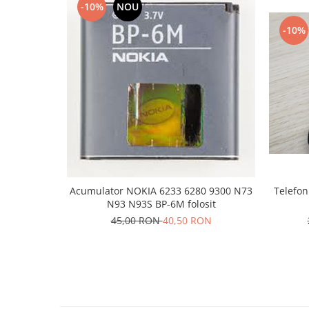
-10%
NOU
Nokia
-10%
Samsung
Sony
Display
Acer
Alcatel
Allview
Asus
Asus
Blackberry
Acumulator NOKIA 6233 6280 9300 N73
Telefon mo
Blackview
N93 N93S BP-6M folosit
Display Oneplus
45,00 RON
40,50 RON
HTC
HTC
Huawei
Iphone
IPOD