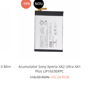
-10%
NOU
-10%
N
10 Mini
Acumulator Sony Xperia XA2 Ultra XA1
Acumulator
Plus LIP1653ERPC
Ultra / 
116,93 RON
105,24 RON
100,