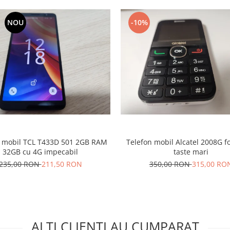
NOU
-10%
bil TCL T433D 501 2GB RAM
Telefon mobil Alcatel 2008G fo
32GB cu 4G impecabil
taste mari
235,00 RON
211,50 RON
350,00 RON
315,00 RO
ALTI CLIENTI AU CUMPARAT