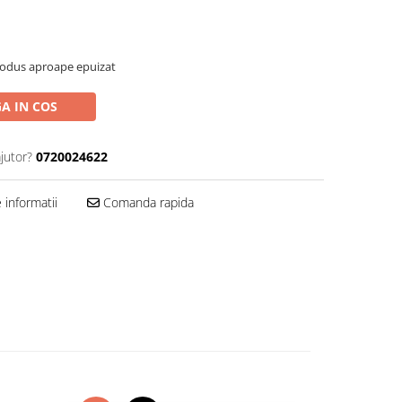
rodus aproape epuizat
A IN COS
jutor?
0720024622
informatii
Comanda rapida