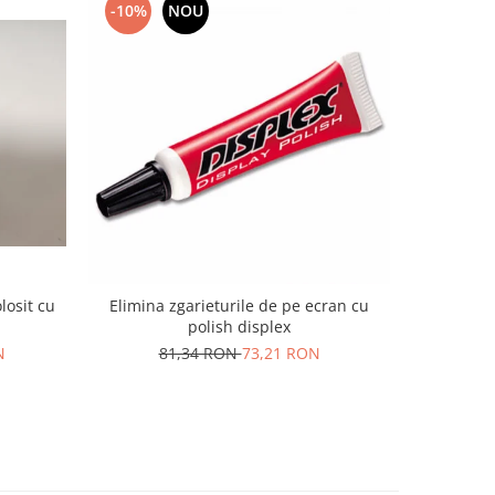
-10%
NOU
-10%
losit cu
Elimina zgarieturile de pe ecran cu
Telefon
polish displex
29
N
81,34 RON
73,21 RON