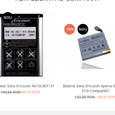
NOU
-10%
NOU
tor Sony Ericsson K610i BST-37
Baterie Sony Ericsson Xperia 
E10i Compatibil
100,66 RON
90,59 RON
120,00 RON
108,00 RO