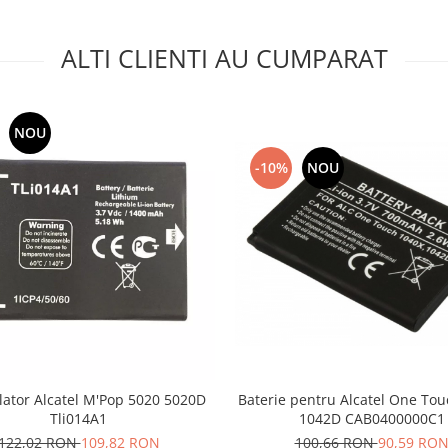
ALTI CLIENTI AU CUMPARAT
NOU
-10%
NOU
ator Alcatel M'Pop 5020 5020D
Baterie pentru Alcatel One To
Tli014A1
1042D CAB0400000C1
122,02 RON
109,82 RON
100,66 RON
90,59 RO