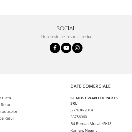
SOCIAL
Urmareste-ne in social media
DATE COMERCIALE
 Plata
SC MOST WANTED PARTS
SRL
e Retur
J27/630/2014
Produselor
33756060
de Retur
Bd Roman Musat 45/18
Roman, Neamt
L