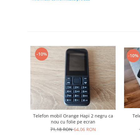
Nokia
Samsung
Sony
Display
Acer
Alcatel
-10%
-10%
Allview
Asus
Asus
Blackberry
Blackview
Display Oneplus
HTC
HTC
Telefon mobil Orange Hapi 2 negru ca
Tel
Huawei
nou cu folie pe ecran
71,18 RON
64,06 RON
Iphone
IPOD