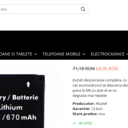
OANE SI TABLETE
TELEFOANE MOBILE
ELECTROCASNICE
71,18 RON
64,06 RON
Evitati descarcarea completa, cu
cat acumulatorul se descarca de
pana la 0%,cu atat el se va
degrada mai repede.
Producator:
Alcatel
Garantie:
12 luni
Stare produs:
nou
IN STOC