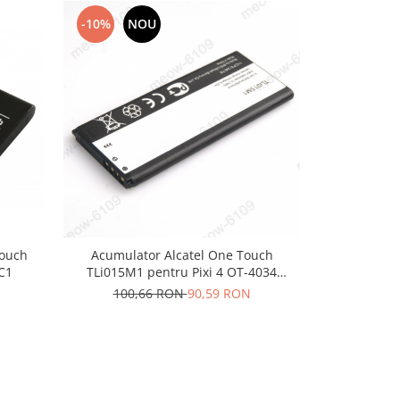
-10%
NOU
-10%
N
Touch
Acumulator Alcatel One Touch
Acumulato
C1
TLi015M1 pentru Pixi 4 OT-4034
TLp
1500mAh
100,66 RON
90,59 RON
122,