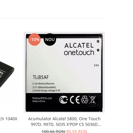
-10%
NOU
-10%
uch 1040X
Acumulator Alcatel S800, One Touch
Acumul
997D, 997D, 5035 X'POP C5 5036D
TLiB5AF
N
100,66 RON
90,59 RON
12