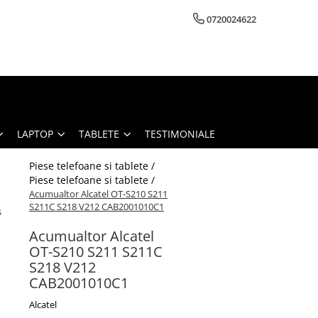
0720024622
LAPTOP
TABLETE
TESTIMONIALE
Piese telefoane si tablete /
Piese telefoane si tablete /
Acumualtor Alcatel OT-S210 S211
S211C S218 V212 CAB2001010C1
s
Acumualtor Alcatel
OT-S210 S211 S211C
S218 V212
CAB2001010C1
Alcatel