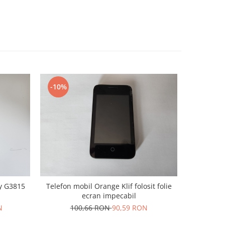
-10%
-10%
y G3815
Telefon mobil Orange Klif folosit folie
Telefon Or
ecran impecabil
12
N
100,66 RON
90,59 RON