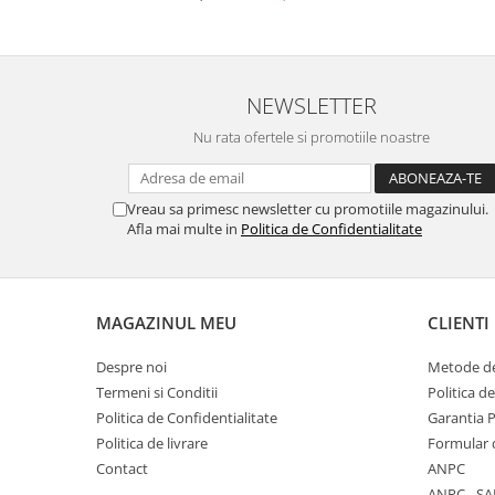
Placi de baza
Placa de baza Allview
Alcatel
NEWSLETTER
Apple
Nu rata ofertele si promotiile noastre
Asus
HTC
Huawei
Vreau sa primesc newsletter cu promotiile magazinului.
LG
Afla mai multe in
Politica de Confidentialitate
Nokia
Oppo
Samsung
MAGAZINUL MEU
CLIENTI
Sony
Despre noi
Metode de
Rama mijloc telefon
Termeni si Conditii
Politica d
Allview
Politica de Confidentialitate
Garantia 
Allview
Politica de livrare
Formular 
Huawei
Contact
ANPC
LG
ANPC - SA