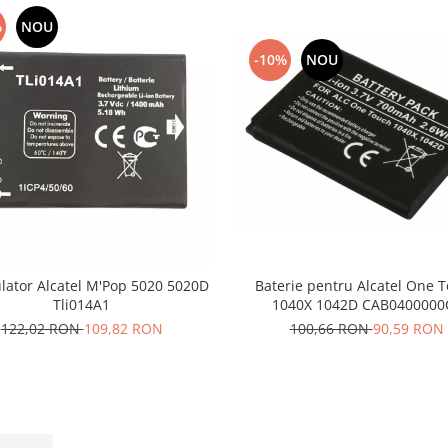
%
NOU
-10%
NOU
Baterie pentru Alcatel One 
ator Alcatel M'Pop 5020 5020D
1040X 1042D CAB0400000
Tli014A1
100,66 RON
90,59 RON
122,02 RON
109,82 RON