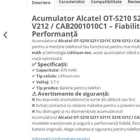
Samsung
Caracteristici
Compatibilitate
Revie
Descriere
Benzi flex
Sony
Banda tastatura
Acumulator Alcatel OT-S210 S
Cablu coaxial
V212 / CAB2001010C1 – Fiabilit
Flex antena
Performanță
Flex buton
Acumulatorul
Alcatel OT-S210 S211 S211C S218 V212 / C
pentru a menține telefonul tău funcțional pentru mai mult
Flex casca
mAh
și tehnologie
Lithium-ion
, acest acumulator oferă o 
Flex incarcare
viață optimizată.
✅ Specificații:
Flex LCD
✔
Capacitate:
670 mAh
Flex pornire
✔
Tip celule:
Lithium-ion
Flex volum
✔
Voltaj:
3.7 V
✔
Tip produs:
Baterie pentru telefon
Sonerie
⚠ Avertismente de siguranță:
Camera video telefon
❌ Nu expuneți acumulatorul la surse de căldură sau foc!
❌ Evitați contactul cu obiecte metalice pentru a preveni scu
Allview
❌ Nu distrugeți și nu dezmembrați acumulatorul!
Apple
Acumulatorul
Alcatel OT-S210 S211 S211C S218 V212 / C
HTC
modelele menționate și asigură o performanță fiabilă, fiind
bateria originală. Alege calitatea și siguranța pentru telefon
iPhone
LG
Informatii conformitate produs