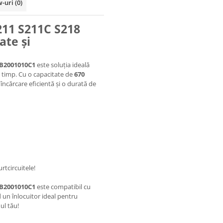
w-uri
(0)
211 S211C S218
ate și
AB2001010C1
este soluția ideală
 timp. Cu o capacitate de
670
încărcare eficientă și o durată de
rtcircuitele!
AB2001010C1
este compatibil cu
 un înlocuitor ideal pentru
ul tău!