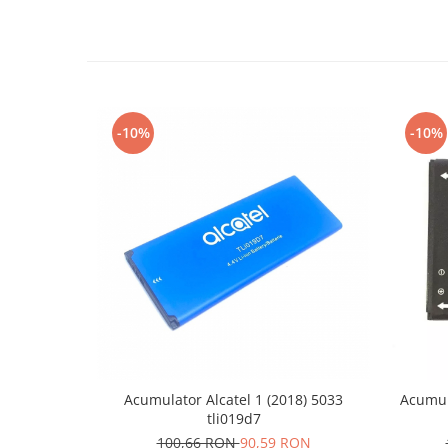
Lenovo
LG
Motorola
Nokia
Oppo
-10%
-10%
Samsung
Sony
Vodafone
Wiko
Xiaomi
ZTE
Mufa incarcare
Allview
Asus
Lenovo
Acumulator Alcatel 1 (2018) 5033
Acumul
Nokia
tli019d7
Samsung
100,66 RON
90,59 RON