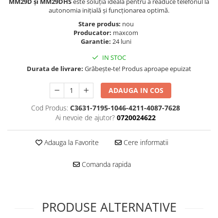
Folie scticla
MM29D și MM29DHS
este soluția ideală pentru a readuce telefonul la
autonomia inițială și funcționarea optimă.
Kodak
Geam camera
Logitec
Stare produs:
nou
Huse
Producator:
maxcom
Makita
Laveta
Garantie:
24 luni
Maxcom
Mufa Jack
IN STOC
Meizu
Pen
Durata de livrare:
Grăbește-te! Produs aproape epuizat
Nokia
Periute de dinti electrice
OralB
Prelungitor USB
ADAUGA IN COS
Philips
Rama ras
Cod Produs:
C3631-7195-1046-4211-4087-7628
RC LiPo
Suport MicroUSB
Ai nevoie de ajutor?
0720024622
Summer
Suport Sim
Toshiba
Suruburi
Adauga la Favorite
Cere informatii
Ulefone
Taste
UMI
Comanda rapida
Carcasa telefon
Vodafone
Allview
Wella
Carcasa LG
Wiko Lenny
PRODUSE ALTERNATIVE
Carcasa Nokia
ZTE