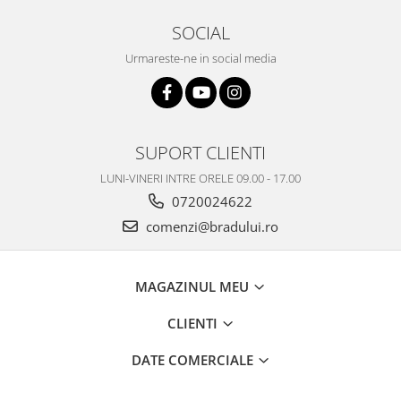
Philips
SOCIAL
Sony
Urmareste-ne in social media
Touchscreen Huawei
Touchscreen Lenovo
Touchscreen Samsung
UTOK
SUPORT CLIENTI
Vodafone
LUNI-VINERI INTRE ORELE 09.00 - 17.00
Vonino
0720024622
Wiko
comenzi@bradului.ro
ZTE
MAGAZINUL MEU
CLIENTI
DATE COMERCIALE