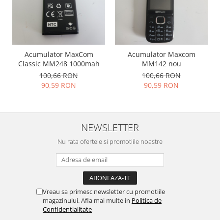
Nokia
Samsung
Vodafone
Xiaomi
Acumulator MaxCom
Acumulator Maxcom
Touchscreen
Classic MM248 1000mah
MM142 nou
100,66 RON
100,66 RON
Acer
90,59 RON
90,59 RON
ALCATEL
Allview
Blackberry
NEWSLETTER
E-BODA
Google
Nu rata ofertele si promotiile noastre
HTC
Iphone
LG
Vreau sa primesc newsletter cu promotiile
MEIZU
magazinului. Afla mai multe in
Politica de
Motorola
Confidentialitate
Nokia