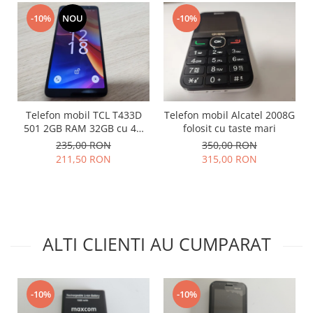
Placi de baza
-10%
NOU
-10%
Placa de baza Allview
Alcatel
Apple
Asus
HTC
Telefon mobil TCL T433D
Telefon mobil Alcatel 2008G
Huawei
501 2GB RAM 32GB cu 4G
folosit cu taste mari
impecabil
LG
235,00 RON
350,00 RON
211,50 RON
315,00 RON
Nokia
Oppo
Samsung
Sony
Rama mijloc telefon
ALTI CLIENTI AU CUMPARAT
Allview
Allview
Huawei
-10%
-10%
LG