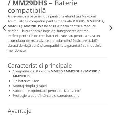
/ MM29DHS
– Baterie
Nokia
compatibilă
Samsung
Ai nevoie de o baterie nouă pentru telefonul tău Maxcom?
Sony
Acumulatorul compatibil pentru modelele
MM28D, MM28DHS,
Display
MM29D și MM29DHS
este soluția ideală pentru a readuce
telefonul la autonomia inițială și funcționarea optimă.
Acer
Perfect pentru înlocuirea bateriei uzate sau pentru a avea un
Alcatel
acumulator de rezervă, acest produs oferă încărcare stabilă,
durată de viață bună și compatibilitate garantată cu modelele
Allview
menționate.
Asus
Asus
Caracteristici principale
Blackberry
Compatibil cu:
Maxcom MM28D / MM28DHS / MM29D /
Blackview
MM29DHS
Display Oneplus
Tip baterie: Li-Ion
Montaj simplu și rapid
HTC
Autonomie optimizată pentru utilizare zilnică
HTC
Protecție la supraîncărcare și supratensiune
Huawei
Iphone
Avantaje
IPOD