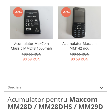
Samsung
Benzi flex
Sony
Banda tastatura
-10%
-10%
Cablu coaxial
Flex antena
Flex buton
Flex casca
Acumulator MaxCom
Acumulator Maxcom
Flex incarcare
Classic MM248 1000mah
MM142 nou
Flex LCD
100,66 RON
100,66 RON
Flex pornire
90,59 RON
90,59 RON
Flex volum
Sonerie
Camera video telefon
Allview
Descriere
Apple
HTC
Acumulator pentru
Maxcom
iPhone
MM28D / MM28DHS / MM29D
LG