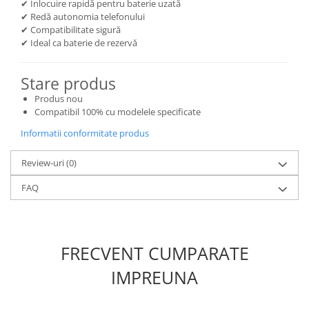
✔ Înlocuire rapidă pentru baterie uzată
Lenovo
✔ Redă autonomia telefonului
✔ Compatibilitate sigură
LG
✔ Ideal ca baterie de rezervă
Motorola
Nokia
Stare produs
Oppo
Produs nou
Samsung
Compatibil 100% cu modelele specificate
Sony
Informatii conformitate produs
Vodafone
Wiko
Review-uri
(0)
Xiaomi
FAQ
ZTE
Mufa incarcare
Allview
FRECVENT CUMPARATE
Asus
Lenovo
IMPREUNA
Nokia
Samsung