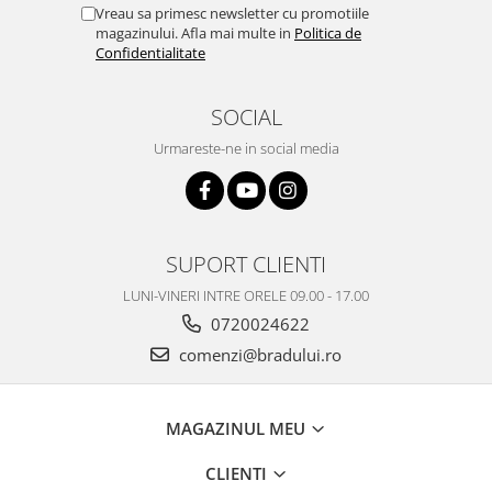
Vreau sa primesc newsletter cu promotiile
Philips
magazinului. Afla mai multe in
Politica de
Sony
Confidentialitate
Touchscreen Huawei
Touchscreen Lenovo
SOCIAL
Touchscreen Samsung
Urmareste-ne in social media
UTOK
Vodafone
Vonino
Wiko
SUPORT CLIENTI
ZTE
LUNI-VINERI INTRE ORELE 09.00 - 17.00
0720024622
comenzi@bradului.ro
MAGAZINUL MEU
CLIENTI