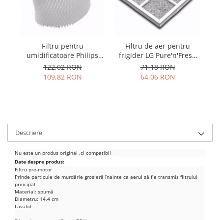
Samsung
Benzi flex
Sony
Banda tastatura
Cablu coaxial
Filtru pentru
Filtru de aer pentru
V
Flex antena
umidificatoare Philips
frigider LG Pure'n'Fresh
d
Flex buton
HU4801, HU4803,
precum LT120F,
122,02 RON
71,18 RON
HU4811, HU4813 ca
ADQ73214404
Flex casca
109,82 RON
64,06 RON
HU4102 / 01
Flex incarcare
Flex LCD
Flex pornire
Flex volum
Descriere
Sonerie
Camera video telefon
Nu este un produs original ,ci compatibil
Date despre produs:
Allview
Filtru pre-motor
Prinde particule de murdărie grosieră înainte ca aerul să fie transmis filtrului
Apple
principal
HTC
Material: spumă
Diametru: 14,4 cm
iPhone
Lavabil
LG