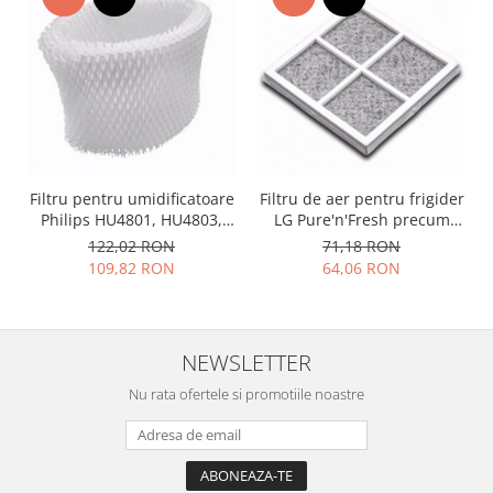
Nokia
Samsung
Vodafone
Xiaomi
Touchscreen
Acer
Filtru pentru umidificatoare
Filtru de aer pentru frigider
ALCATEL
Philips HU4801, HU4803,
LG Pure'n'Fresh precum
Allview
HU4811, HU4813 ca HU4102
LT120F, ADQ73214404
122,02 RON
71,18 RON
Blackberry
/ 01
109,82 RON
64,06 RON
E-BODA
Google
HTC
NEWSLETTER
Iphone
Nu rata ofertele si promotiile noastre
LG
MEIZU
Motorola
Nokia