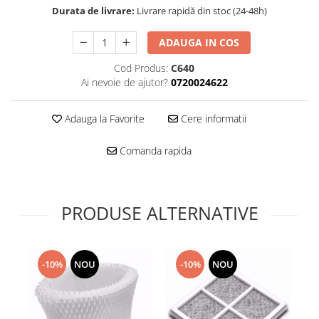
Folie scticla
Durata de livrare:
Livrare rapidă din stoc (24-48h)
Kodak
Geam camera
Logitec
Huse
ADAUGA IN COS
Makita
Laveta
Cod Produs:
C640
Maxcom
Mufa Jack
Ai nevoie de ajutor?
0720024622
Meizu
Pen
Nokia
Periute de dinti electrice
Adauga la Favorite
Cere informatii
OralB
Prelungitor USB
Philips
Rama ras
Comanda rapida
RC LiPo
Suport MicroUSB
Summer
Suport Sim
Toshiba
Suruburi
PRODUSE ALTERNATIVE
Ulefone
Taste
UMI
Carcasa telefon
Vodafone
Allview
-10%
NOU
-10%
NOU
Wella
Carcasa LG
Wiko Lenny
Carcasa Nokia
ZTE