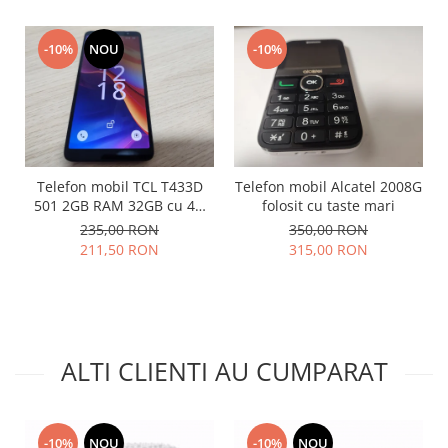
Placi de baza
-10%
NOU
-10%
Placa de baza Allview
Alcatel
Apple
Asus
HTC
Huawei
Telefon mobil TCL T433D
Telefon mobil Alcatel 2008G
LG
501 2GB RAM 32GB cu 4G
folosit cu taste mari
impecabil
235,00 RON
350,00 RON
Nokia
211,50 RON
315,00 RON
Oppo
Samsung
Sony
Rama mijloc telefon
ALTI CLIENTI AU CUMPARAT
Allview
Allview
Huawei
-10%
NOU
-10%
NOU
LG