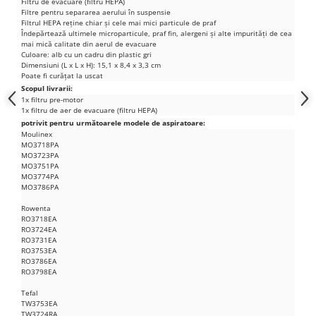
Filtru de evacuare (filtru HEPA)
Filtre pentru separarea aerului în suspensie
Nokia
Filtrul HEPA reține chiar și cele mai mici particule de praf
Samsung
Îndepărtează ultimele microparticule, praf fin, alergeni și alte impurități de cea
mai mică calitate din aerul de evacuare
Sony
Culoare: alb cu un cadru din plastic gri
Dimensiuni (L x L x H): 15,1 x 8,4 x 3,3 cm
Display
Poate fi curățat la uscat
Scopul livrarii:
Acer
1x filtru pre-motor
Alcatel
1x filtru de aer de evacuare (filtru HEPA)
potrivit pentru următoarele modele de aspiratoare:
Allview
Moulinex
MO3718PA
Asus
MO3723PA
Asus
MO3751PA
MO3774PA
Blackberry
MO3786PA
Blackview
Rowenta
Display Oneplus
RO3718EA
RO3724EA
HTC
RO3731EA
RO3753EA
HTC
RO3786EA
RO3798EA
Huawei
Iphone
Tefal
TW3753EA
IPOD
TW3724RA