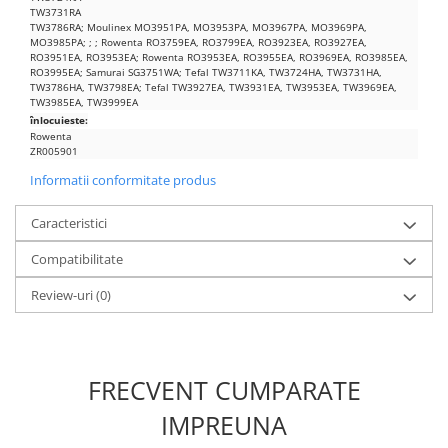
TW3731RA
Lenovo
TW3786RA;
Moulinex MO3951PA, MO3953PA, MO3967PA, MO3969PA,
MO3985PA;
;
;
Rowenta RO3759EA, RO3799EA, RO3923EA, RO3927EA,
LG
RO3951EA, RO3953EA;
Rowenta RO3953EA, RO3955EA, RO3969EA, RO3985EA,
Motorola
RO3995EA;
Samurai SG3751WA;
Tefal TW3711KA, TW3724HA, TW3731HA,
TW3786HA, TW3798EA;
Tefal TW3927EA, TW3931EA, TW3953EA, TW3969EA,
Nokia
TW3985EA, TW3999EA
înlocuieste:
Oppo
Rowenta
Samsung
ZR005901
Sony
Informatii conformitate produs
Vodafone
Caracteristici
Wiko
Xiaomi
Compatibilitate
ZTE
Review-uri
(0)
Mufa incarcare
Allview
Asus
FRECVENT CUMPARATE
Lenovo
Nokia
IMPREUNA
Samsung