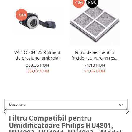
Samsung
-10%
NOU
Benzi flex
Sony
Banda tastatura
-10%
Cablu coaxial
Flex antena
Flex buton
Flex casca
VALEO 804573 Rulment
Filtru de aer pentru
Flex incarcare
de presiune, ambreiaj
frigider LG Pure'n'Fresh
po
Flex LCD
precum LT120F,
203,36 RON
71,18 RON
Flex pornire
ADQ73214404
1
183,02 RON
64,06 RON
Flex volum
Sonerie
Camera video telefon
Allview
Descriere
Apple
HTC
Filtru Compatibil pentru
iPhone
Umidificatoare Philips HU4801,
LG