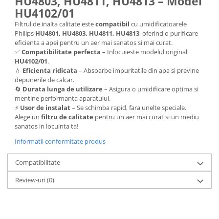
HU4803, HU4811, HU4813 – Model
HU4102/01
Nokia
Samsung
Filtrul de inalta calitate este
compatibil
cu umidificatoarele
Philips
HU4801, HU4803, HU4811, HU4813
, oferind o purificare
Sony
eficienta a apei pentru un aer mai sanatos si mai curat.
Display
✅
Compatibilitate perfecta
– Inlocuieste modelul original
HU4102/01
.
Acer
💧
Eficienta ridicata
– Absoarbe impuritatile din apa si previne
Alcatel
depunerile de calcar.
Allview
🔄
Durata lunga de utilizare
– Asigura o umidificare optima si
mentine performanta aparatului.
Asus
⚡
Usor de instalat
– Se schimba rapid, fara unelte speciale.
Asus
Alege un
filtru de calitate
pentru un aer mai curat si un mediu
sanatos in locuinta ta!
Blackberry
Blackview
Informatii conformitate produs
Display Oneplus
Compatibilitate
HTC
HTC
Review-uri
(0)
Huawei
Iphone
IPOD