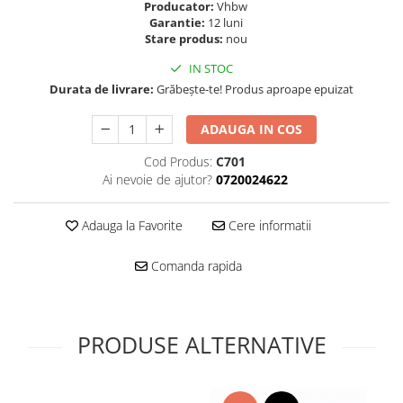
Folie scticla
Producator:
Vhbw
Kodak
Garantie:
12 luni
Geam camera
Stare produs:
nou
Logitec
Huse
Makita
IN STOC
Laveta
Durata de livrare:
Grăbește-te! Produs aproape epuizat
Maxcom
Mufa Jack
Meizu
Pen
ADAUGA IN COS
Nokia
Periute de dinti electrice
OralB
Cod Produs:
C701
Prelungitor USB
Ai nevoie de ajutor?
0720024622
Philips
Rama ras
RC LiPo
Suport MicroUSB
Adauga la Favorite
Cere informatii
Summer
Suport Sim
Toshiba
Suruburi
Comanda rapida
Ulefone
Taste
UMI
Carcasa telefon
Vodafone
Allview
PRODUSE ALTERNATIVE
Wella
Carcasa LG
Wiko Lenny
Carcasa Nokia
ZTE