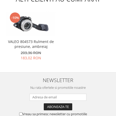
Placi de baza
Placa de baza Allview
-10%
Alcatel
Apple
Asus
HTC
VALEO 804573 Rulment de
Huawei
presiune, ambreiaj
203,36 RON
LG
183,02 RON
Nokia
Oppo
Samsung
NEWSLETTER
Sony
Rama mijloc telefon
Nu rata ofertele si promotiile noastre
Allview
Allview
Huawei
Vreau sa primesc newsletter cu promotiile
LG