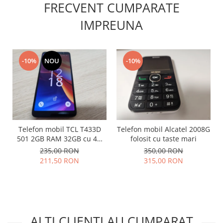
FRECVENT CUMPARATE
Lenovo
IMPREUNA
LG
Motorola
Nokia
-10%
NOU
-10%
Oppo
Samsung
Sony
Vodafone
Wiko
Xiaomi
Telefon mobil TCL T433D
Telefon mobil Alcatel 2008G
501 2GB RAM 32GB cu 4G
folosit cu taste mari
ZTE
impecabil
235,00 RON
350,00 RON
Mufa incarcare
211,50 RON
315,00 RON
Allview
Asus
Lenovo
Nokia
ALTI CLIENTI AU CUMPARAT
Samsung