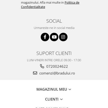
magazinului. Afla mai multe in
Politica de
Nokia
Confidentialitate
Samsung
Vodafone
SOCIAL
Xiaomi
Urmareste-ne in social media
Touchscreen
Acer
ALCATEL
Allview
SUPORT CLIENTI
Blackberry
LUNI-VINERI INTRE ORELE 09.00 - 17.00
E-BODA
0720024622
Google
comenzi@bradului.ro
HTC
Iphone
LG
MAGAZINUL MEU
MEIZU
CLIENTI
Motorola
Nokia