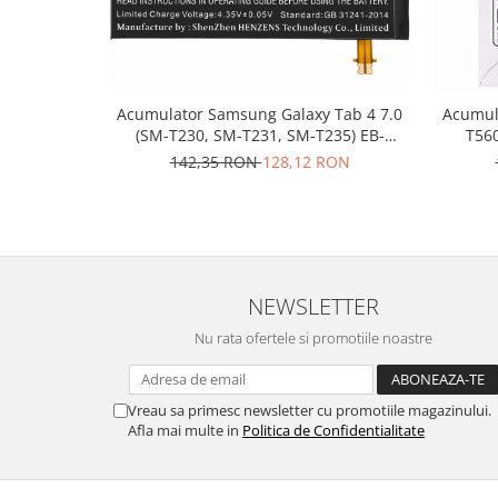
Nokia
Samsung
Vodafone
Xiaomi
Acumulator Samsung Galaxy Tab 4 7.0
Acumul
(SM-T230, SM-T231, SM-T235) EB-
T560
Touchscreen
BT230FBE GH43-04176A
142,35 RON
128,12 RON
Acer
ALCATEL
Allview
Blackberry
E-BODA
NEWSLETTER
Google
Nu rata ofertele si promotiile noastre
HTC
Iphone
LG
Vreau sa primesc newsletter cu promotiile magazinului.
Afla mai multe in
Politica de Confidentialitate
MEIZU
Motorola
Nokia