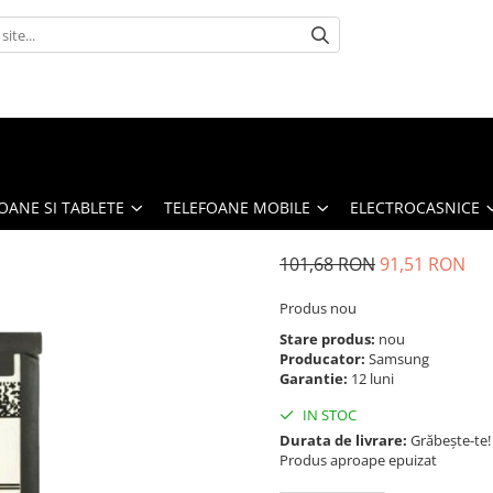
OANE SI TABLETE
TELEFOANE MOBILE
ELECTROCASNICE
101,68 RON
91,51 RON
Produs nou
Stare produs:
nou
Producator:
Samsung
Garantie:
12 luni
IN STOC
Durata de livrare:
Grăbește-te!
Produs aproape epuizat