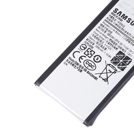
Nokia
Samsung
Sony
Display
Acer
Alcatel
Allview
Asus
Asus
Blackberry
Blackview
Display Oneplus
HTC
HTC
Huawei
Iphone
IPOD