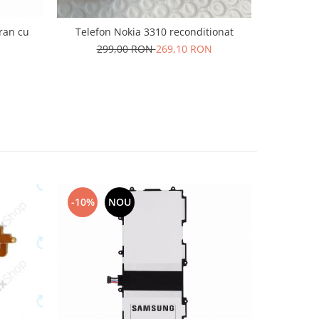
cran cu
Telefon Nokia 3310 reconditionat
Acumulat
299,00 RON
269,10 RON
6
-10%
NOU
-10%