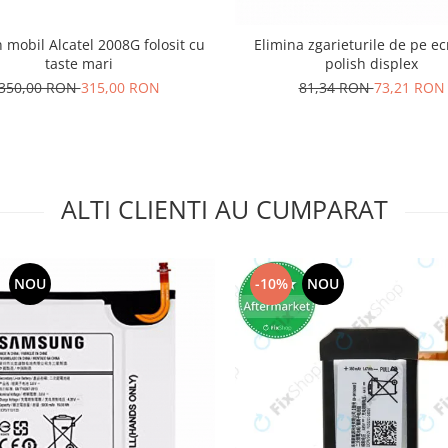
 mobil Alcatel 2008G folosit cu
Elimina zgarieturile de pe e
taste mari
polish displex
350,00 RON
315,00 RON
81,34 RON
73,21 RON
ALTI CLIENTI AU CUMPARAT
NOU
-10%
NOU