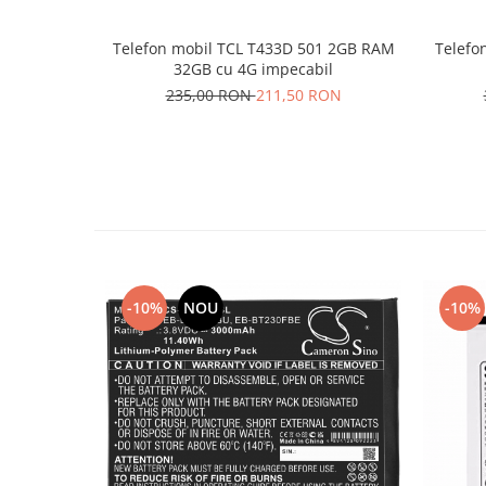
Placi de baza
Telefon mobil TCL T433D 501 2GB RAM
Telefon
Placa de baza Allview
32GB cu 4G impecabil
Alcatel
235,00 RON
211,50 RON
Apple
Asus
HTC
Huawei
LG
Nokia
Oppo
-10%
NOU
-10%
Samsung
Sony
Rama mijloc telefon
Allview
Allview
Huawei
LG