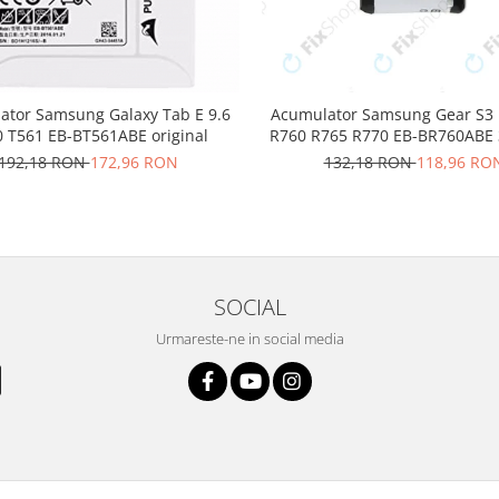
ator Samsung Galaxy Tab E 9.6
Acumulator Samsung Gear S3 
 T561 EB-BT561ABE original
R760 R765 R770 EB-BR760AB
192,18 RON
172,96 RON
132,18 RON
118,96 RO
SOCIAL
Urmareste-ne in social media