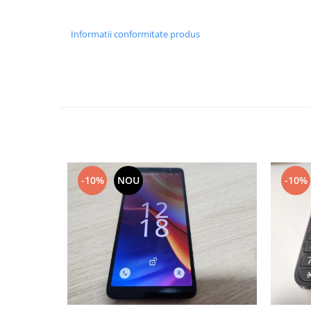
Lenovo
LG
Informatii conformitate produs
Motorola
Nokia
Oppo
Samsung
Sony
Vodafone
Wiko
Xiaomi
-10%
NOU
-10%
ZTE
Mufa incarcare
Allview
Asus
Lenovo
Nokia
Samsung