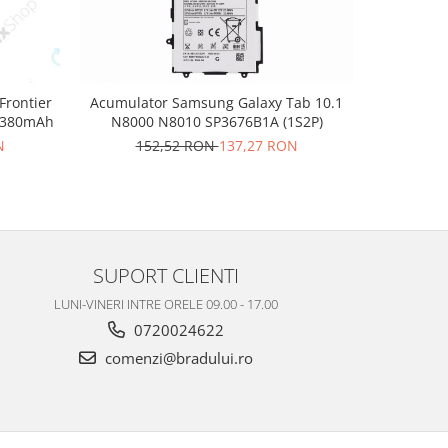
Frontier
Acumulator Samsung Galaxy Tab 10.1
Acumulator
E 380mAh
N8000 N8010 SP3676B1A (1S2P)
E
N
152,52 RON
137,27 RON
12
SUPORT CLIENTI
LUNI-VINERI INTRE ORELE 09.00 - 17.00
0720024622
comenzi@bradului.ro