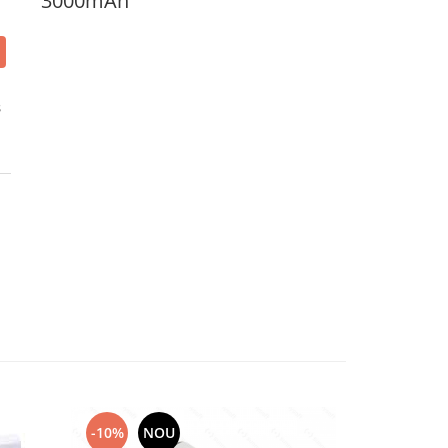
3000mAh
3
-10%
NOU