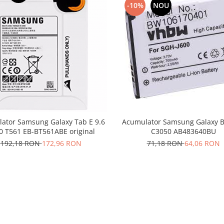
-10%
NOU
ator Samsung Galaxy Tab E 9.6
Acumulator Samsung Galaxy B
0 T561 EB-BT561ABE original
C3050 AB483640BU
192,18 RON
172,96 RON
71,18 RON
64,06 RON