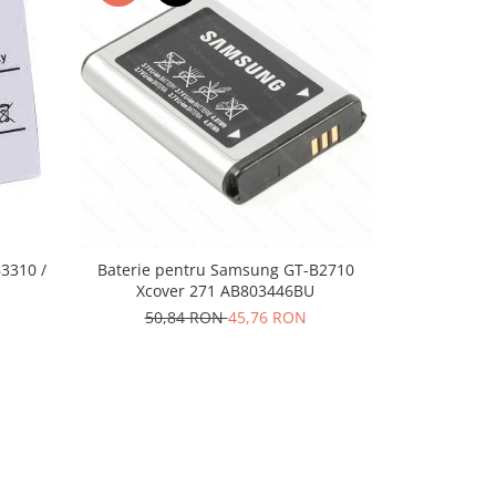
-10%
N
3310 /
Baterie pentru Samsung GT-B2710
Acumulator
Xcover 271 AB803446BU
AB4
50,84 RON
45,76 RON
99,