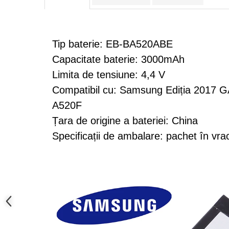
Samsung
Benzi flex
Sony
Banda tastatura
Cablu coaxial
Tip baterie: EB-BA520ABE
Flex antena
Capacitate baterie: 3000mAh
Flex buton
Limita de tensiune: 4,4 V
Flex casca
Compatibil cu: Samsung Ediția 2017
Flex incarcare
Flex LCD
A520F
Flex pornire
Țara de origine a bateriei: China
Flex volum
Specificații de ambalare: pachet în vra
Sonerie
Camera video telefon
Allview
Apple
HTC
iPhone
LG