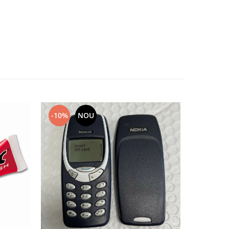
-10%
NOU
-10%