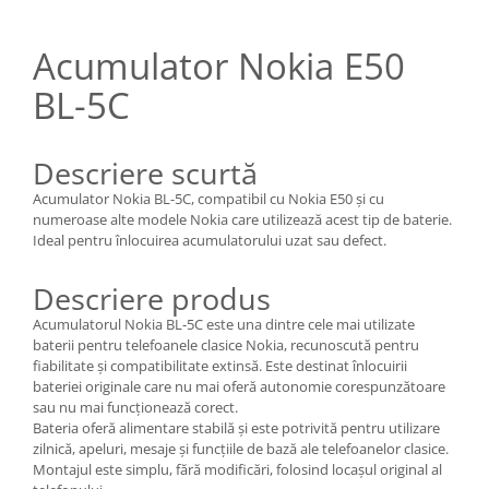
Nokia
Samsung
Acumulator Nokia E50
Sony
BL-5C
Display
Acer
Descriere scurtă
Alcatel
Allview
Acumulator Nokia BL-5C, compatibil cu Nokia E50 și cu
numeroase alte modele Nokia care utilizează acest tip de baterie.
Asus
Ideal pentru înlocuirea acumulatorului uzat sau defect.
Asus
Blackberry
Descriere produs
Blackview
Acumulatorul Nokia BL-5C este una dintre cele mai utilizate
Display Oneplus
baterii pentru telefoanele clasice Nokia, recunoscută pentru
fiabilitate și compatibilitate extinsă. Este destinat înlocuirii
HTC
bateriei originale care nu mai oferă autonomie corespunzătoare
HTC
sau nu mai funcționează corect.
Huawei
Bateria oferă alimentare stabilă și este potrivită pentru utilizare
zilnică, apeluri, mesaje și funcțiile de bază ale telefoanelor clasice.
Iphone
Montajul este simplu, fără modificări, folosind locașul original al
IPOD