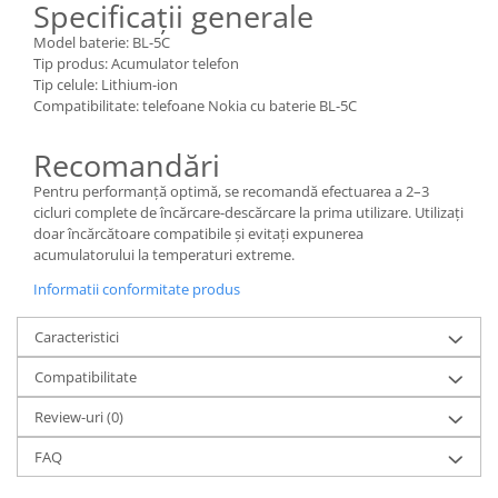
Specificații generale
Nokia
Model baterie: BL-5C
Samsung
Tip produs: Acumulator telefon
Vodafone
Tip celule: Lithium-ion
Compatibilitate: telefoane Nokia cu baterie BL-5C
Xiaomi
Touchscreen
Recomandări
Acer
Pentru performanță optimă, se recomandă efectuarea a 2–3
ALCATEL
cicluri complete de încărcare-descărcare la prima utilizare. Utilizați
Allview
doar încărcătoare compatibile și evitați expunerea
acumulatorului la temperaturi extreme.
Blackberry
Informatii conformitate produs
E-BODA
Google
Caracteristici
HTC
Compatibilitate
Iphone
LG
Review-uri
(0)
MEIZU
FAQ
Motorola
Nokia