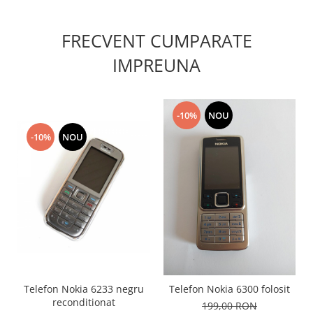
Philips
Sony
FRECVENT CUMPARATE
Touchscreen Huawei
IMPREUNA
Touchscreen Lenovo
Touchscreen Samsung
UTOK
-10%
NOU
Vodafone
-10%
NOU
Vonino
Wiko
ZTE
Telefon Nokia 6233 negru
Telefon Nokia 6300 folosit
reconditionat
199,00 RON