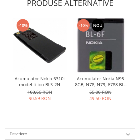
Samsung
PRODUSE ALTERNATIVE
Benzi flex
Sony
Banda tastatura
Cablu coaxial
-10%
-10%
NOU
Flex antena
Flex buton
Flex casca
Flex incarcare
Flex LCD
Flex pornire
Acumulator Nokia 6310i
Acumulator Nokia N95
A
Flex volum
model li-ion BLS-2N
8GB, N78, N79, 6788 BL-
Sonerie
6F Swap
100,66 RON
55,00 RON
Camera video telefon
90,59 RON
49,50 RON
Allview
Apple
HTC
iPhone
Descriere
LG