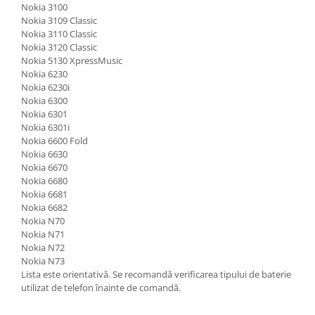
Nokia 3100
Placi de baza
Nokia 3109 Classic
Nokia 3110 Classic
Placa de baza Allview
Nokia 3120 Classic
Alcatel
Nokia 5130 XpressMusic
Apple
Nokia 6230
Nokia 6230i
Asus
Nokia 6300
HTC
Nokia 6301
Huawei
Nokia 6301i
Nokia 6600 Fold
LG
Nokia 6630
Nokia
Nokia 6670
Nokia 6680
Oppo
Nokia 6681
Samsung
Nokia 6682
Sony
Nokia N70
Nokia N71
Rama mijloc telefon
Nokia N72
Allview
Nokia N73
Lista este orientativă. Se recomandă verificarea tipului de baterie
Allview
utilizat de telefon înainte de comandă.
Huawei
LG