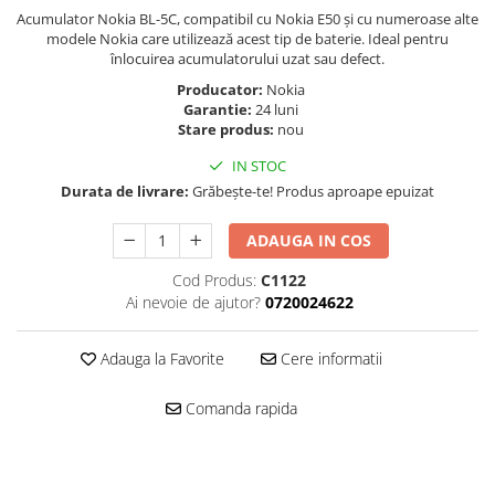
Folie scticla
Acumulator Nokia BL-5C, compatibil cu Nokia E50 și cu numeroase alte
Kodak
Geam camera
modele Nokia care utilizează acest tip de baterie. Ideal pentru
Logitec
înlocuirea acumulatorului uzat sau defect.
Huse
Makita
Laveta
Producator:
Nokia
Garantie:
24 luni
Maxcom
Mufa Jack
Stare produs:
nou
Meizu
Pen
IN STOC
Nokia
Periute de dinti electrice
Durata de livrare:
Grăbește-te! Produs aproape epuizat
OralB
Prelungitor USB
Philips
Rama ras
ADAUGA IN COS
RC LiPo
Suport MicroUSB
Cod Produs:
C1122
Summer
Suport Sim
Ai nevoie de ajutor?
0720024622
Toshiba
Suruburi
Ulefone
Taste
Adauga la Favorite
Cere informatii
UMI
Carcasa telefon
Vodafone
Comanda rapida
Allview
Wella
Carcasa LG
Wiko Lenny
Carcasa Nokia
ZTE