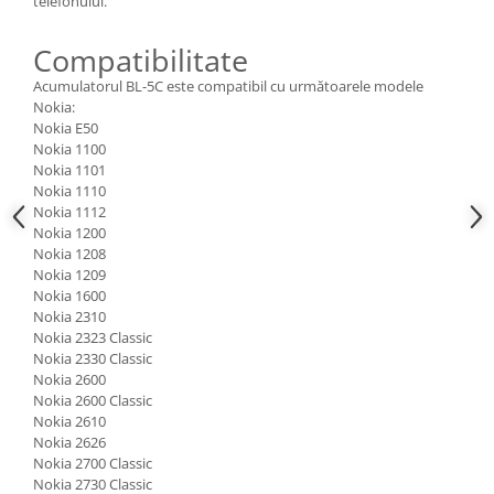
telefonului.
Lenovo
Compatibilitate
LG
Motorola
Acumulatorul BL-5C este compatibil cu următoarele modele
Nokia:
Nokia
Nokia E50
Oppo
Nokia 1100
Samsung
Nokia 1101
Nokia 1110
Sony
Nokia 1112
Vodafone
Nokia 1200
Wiko
Nokia 1208
Nokia 1209
Xiaomi
Nokia 1600
ZTE
Nokia 2310
Mufa incarcare
Nokia 2323 Classic
Nokia 2330 Classic
Allview
Nokia 2600
Asus
Nokia 2600 Classic
Nokia 2610
Lenovo
Nokia 2626
Nokia
Nokia 2700 Classic
Nokia 2730 Classic
Samsung