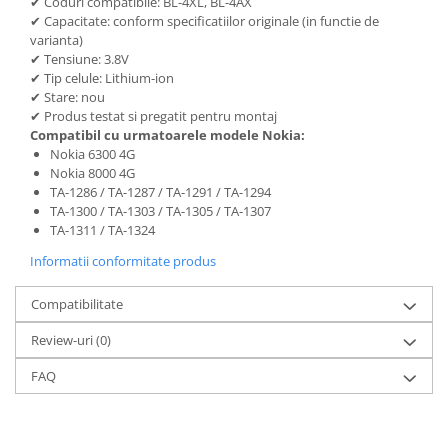
✔ Coduri compatibile: BL-4XL, BL-4AX
Nokia
✔ Capacitate: conform specificatiilor originale (in functie de
varianta)
Samsung
✔ Tensiune: 3.8V
Sony
✔ Tip celule: Lithium-ion
✔ Stare: nou
Display
✔ Produs testat si pregatit pentru montaj
Acer
Compatibil cu urmatoarele modele Nokia:
Nokia 6300 4G
Alcatel
Nokia 8000 4G
Allview
TA-1286 / TA-1287 / TA-1291 / TA-1294
Asus
TA-1300 / TA-1303 / TA-1305 / TA-1307
TA-1311 / TA-1324
Asus
Blackberry
Informatii conformitate produs
Blackview
Compatibilitate
Display Oneplus
HTC
Review-uri
(0)
HTC
FAQ
Huawei
Iphone
IPOD