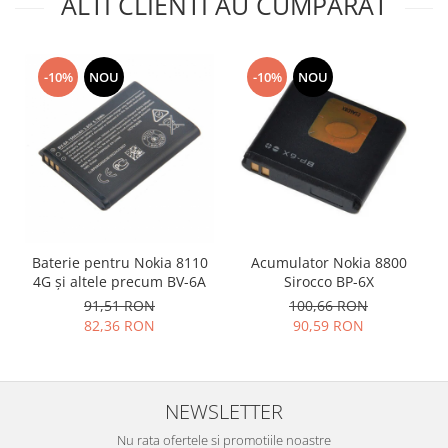
ALTI CLIENTI AU CUMPARAT
Placi de baza
Placa de baza Allview
Alcatel
-10%
NOU
-10%
NOU
Apple
Asus
HTC
Huawei
LG
Nokia
Oppo
Baterie pentru Nokia 8110
Acumulator Nokia 8800
4G și altele precum BV-6A
Sirocco BP-6X
Samsung
91,51 RON
100,66 RON
Sony
82,36 RON
90,59 RON
Rama mijloc telefon
Allview
Allview
NEWSLETTER
Huawei
Nu rata ofertele si promotiile noastre
LG