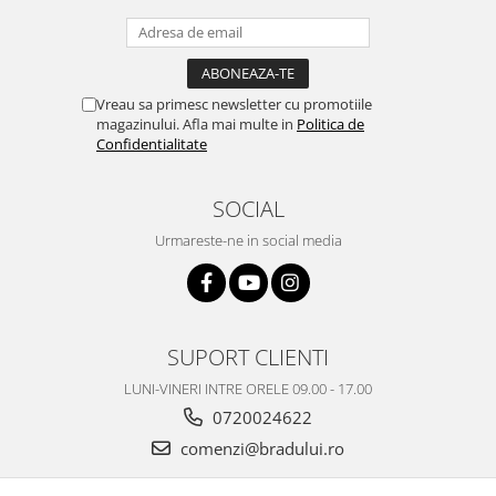
Nokia
Samsung
Vodafone
Vreau sa primesc newsletter cu promotiile
Xiaomi
magazinului. Afla mai multe in
Politica de
Touchscreen
Confidentialitate
Acer
SOCIAL
ALCATEL
Allview
Urmareste-ne in social media
Blackberry
E-BODA
Google
HTC
SUPORT CLIENTI
Iphone
LUNI-VINERI INTRE ORELE 09.00 - 17.00
LG
0720024622
MEIZU
comenzi@bradului.ro
Motorola
Nokia