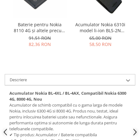
Samsung
Benzi flex
Sony
Banda tastatura
Cablu coaxial
Baterie pentru Nokia
Acumulator Nokia 6310i
Ac
8110 4G și altele precum
model li-ion BLS-2N
11
Flex antena
BV-6A
folosit
91,51 RON
65,00 RON
Flex buton
82,36 RON
58,50 RON
Flex casca
Flex incarcare
Flex LCD
Flex pornire
Flex volum
Descriere
Sonerie
Acumulator Nokia BL-4XL / BL-4AX, Compatibil Nokia 6300
Camera video telefon
4G, 8000 4G, Nou
Acumulator de schimb compatibil cu o gama larga de modele
Allview
Nokia, inclusiv 6300 4G si 8000 4G. Produs nou, testat, ideal
Apple
pentru inlocuirea bateriei uzate sau nefunctionale. Asigura
HTC
performanta optima si autonomie de lunga durata pentru
telefoanele compatibile.
iPhone
✔ Tip produs: Acumulator / Baterie compatibila
LG