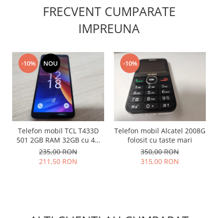
FRECVENT CUMPARATE
Lenovo
LG
IMPREUNA
Motorola
Nokia
Oppo
-10%
NOU
-10%
Samsung
Sony
Vodafone
Wiko
Xiaomi
Telefon mobil TCL T433D
Telefon mobil Alcatel 2008G
ZTE
501 2GB RAM 32GB cu 4G
folosit cu taste mari
Mufa incarcare
impecabil
235,00 RON
350,00 RON
211,50 RON
315,00 RON
Allview
Asus
Lenovo
Nokia
Samsung