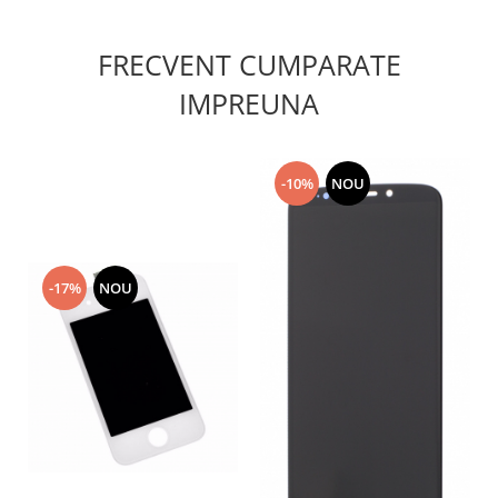
Lenovo
LG
FRECVENT CUMPARATE
Motorola
IMPREUNA
Nokia
Oppo
Samsung
-10%
NOU
Sony
Vodafone
Wiko
Xiaomi
-17%
NOU
ZTE
Mufa incarcare
Allview
Asus
Lenovo
Nokia
Samsung