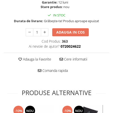
Folie scticla
Garantie:
12 luni
Kodak
Stare produs:
nou
Geam camera
Logitec
Huse
IN STOC
Makita
Laveta
Durata de livrare:
Grăbește-te! Produs aproape epuizat
Maxcom
Mufa Jack
Meizu
ADAUGA IN COS
Pen
Nokia
Periute de dinti electrice
Cod Produs:
363
OralB
Ai nevoie de ajutor?
0720024622
Prelungitor USB
Philips
Rama ras
RC LiPo
Adauga la Favorite
Cere informatii
Suport MicroUSB
Summer
Suport Sim
Comanda rapida
Toshiba
Suruburi
Ulefone
Taste
UMI
Carcasa telefon
PRODUSE ALTERNATIVE
Vodafone
Allview
Wella
Carcasa LG
Wiko Lenny
Carcasa Nokia
ZTE
-10%
NOU
-10%
NOU