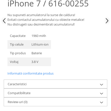
iPhone 7 / 616-00255
Nokia
Samsung
Nu supuneti acumulatorul la surse de caldura!
Sony
Evitati contactul acumulatorului cu obiecte metalice!
Nu distrugeti sau dezmembrati acumulatorul!
Display
Acer
Capacitate
1960 mAh
Alcatel
Tip celule
Lithium-ion
Allview
Asus
Tip produs
Baterie
Asus
Voltaj
3.8 V
Blackberry
Blackview
Informatii conformitate produs
Display Oneplus
HTC
Caracteristici
HTC
Compatibilitate
Huawei
Review-uri
(0)
Iphone
IPOD