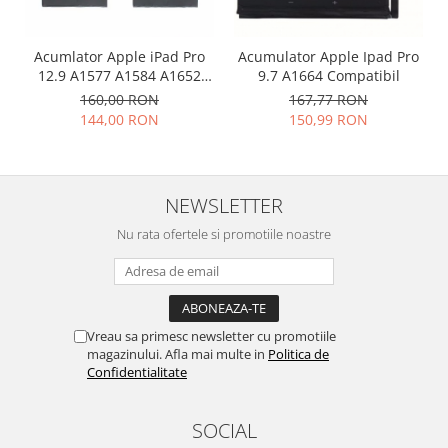
Nokia
Samsung
Acumlator Apple iPad Pro
Acumulator Apple Ipad Pro
Vodafone
12.9 A1577 A1584 A1652
9.7 A1664 Compatibil
Compatibil
160,00 RON
167,77 RON
Xiaomi
144,00 RON
150,99 RON
Touchscreen
Acer
ALCATEL
NEWSLETTER
Allview
Nu rata ofertele si promotiile noastre
Blackberry
E-BODA
Google
HTC
Vreau sa primesc newsletter cu promotiile
Iphone
magazinului. Afla mai multe in
Politica de
LG
Confidentialitate
MEIZU
Motorola
SOCIAL
Nokia