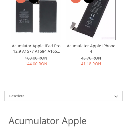
Samsung
Benzi flex
Sony
Banda tastatura
Cablu coaxial
Flex antena
Flex buton
Flex casca
Acumlator Apple iPad Pro
Acumulator Apple iPhone
A
Flex incarcare
12.9 A1577 A1584 A1652
4
Compatibil
Flex LCD
160,00 RON
45,76 RON
144,00 RON
41,18 RON
Flex pornire
Flex volum
Sonerie
Camera video telefon
Descriere
Allview
Apple
HTC
Acumulator Apple
iPhone
LG