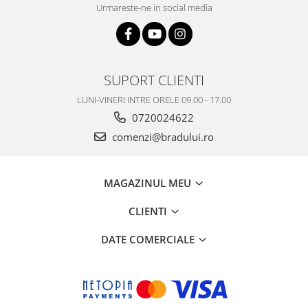
Urmareste-ne in social media
Philips
Sony
Touchscreen Huawei
Touchscreen Lenovo
SUPORT CLIENTI
Touchscreen Samsung
LUNI-VINERI INTRE ORELE 09.00 - 17.00
UTOK
0720024622
Vodafone
comenzi@bradului.ro
Vonino
Wiko
ZTE
MAGAZINUL MEU
CLIENTI
DATE COMERCIALE