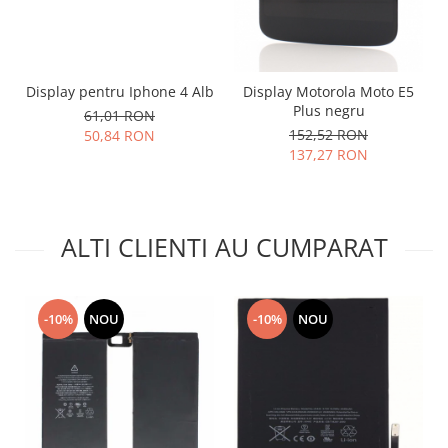
Placi de baza
Placa de baza Allview
Alcatel
Display pentru Iphone 4 Alb
Display Motorola Moto E5
Apple
Plus negru
61,01 RON
Asus
152,52 RON
50,84 RON
HTC
137,27 RON
Huawei
LG
Nokia
ALTI CLIENTI AU CUMPARAT
Oppo
Samsung
Sony
-10%
NOU
-10%
NOU
Rama mijloc telefon
Allview
Allview
Huawei
LG