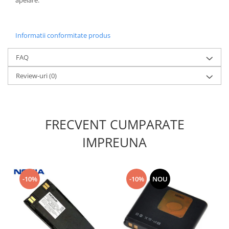
apelare.
Nokia
Samsung
Informatii conformitate produs
Sony
Display
FAQ
Acer
Review-uri
(0)
Alcatel
Allview
Asus
Asus
FRECVENT CUMPARATE
Blackberry
IMPREUNA
Blackview
Display Oneplus
HTC
-10%
-10%
NOU
HTC
Huawei
Iphone
IPOD