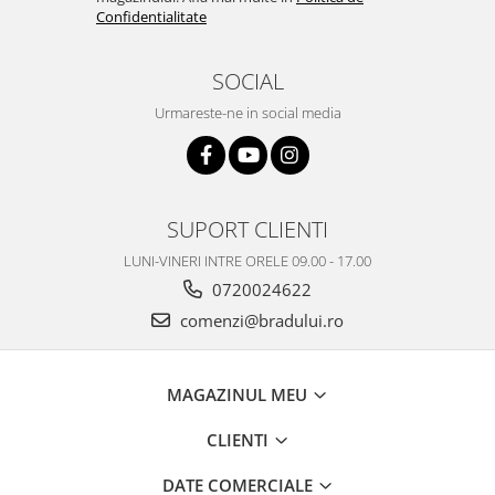
Confidentialitate
Nokia
Samsung
SOCIAL
Vodafone
Xiaomi
Urmareste-ne in social media
Touchscreen
Acer
ALCATEL
SUPORT CLIENTI
Allview
Blackberry
LUNI-VINERI INTRE ORELE 09.00 - 17.00
0720024622
E-BODA
Google
comenzi@bradului.ro
HTC
Iphone
MAGAZINUL MEU
LG
MEIZU
CLIENTI
Motorola
DATE COMERCIALE
Nokia