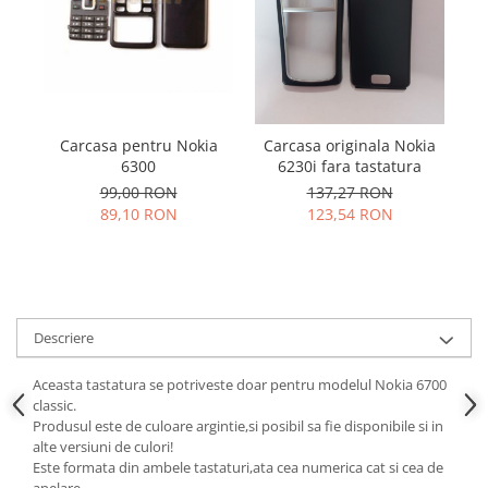
Samsung
Benzi flex
Sony
Banda tastatura
Cablu coaxial
Flex antena
Flex buton
Carcasa pentru Nokia
Carcasa originala Nokia
Flex casca
6300
6230i fara tastatura
99,00 RON
137,27 RON
Flex incarcare
89,10 RON
123,54 RON
Flex LCD
Flex pornire
Flex volum
Sonerie
Camera video telefon
Descriere
Allview
Aceasta tastatura se potriveste doar pentru modelul Nokia 6700
Apple
classic.
HTC
Produsul este de culoare argintie,si posibil sa fie disponibile si in
alte versiuni de culori!
iPhone
Este formata din ambele tastaturi,ata cea numerica cat si cea de
LG