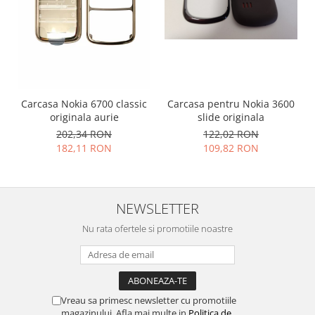
Placi de baza
Placa de baza Allview
Alcatel
Apple
Asus
Carcasa Nokia 6700 classic
Carcasa pentru Nokia 3600
HTC
originala aurie
slide originala
Huawei
202,34 RON
122,02 RON
LG
182,11 RON
109,82 RON
Nokia
Oppo
Samsung
NEWSLETTER
Sony
Nu rata ofertele si promotiile noastre
Rama mijloc telefon
Allview
Allview
Huawei
Vreau sa primesc newsletter cu promotiile
LG
magazinului. Afla mai multe in
Politica de