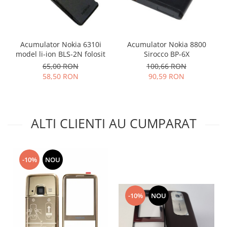
Lenovo
LG
Motorola
Acumulator Nokia 6310i
Acumulator Nokia 8800
Nokia
model li-ion BLS-2N folosit
Sirocco BP-6X
Oppo
65,00 RON
100,66 RON
Samsung
58,50 RON
90,59 RON
Sony
Vodafone
Wiko
ALTI CLIENTI AU CUMPARAT
Xiaomi
ZTE
Mufa incarcare
-10%
NOU
Allview
Asus
-10%
NOU
Lenovo
Nokia
Samsung