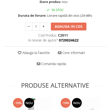
Folie scticla
Stare produs:
nou
Kodak
Geam camera
IN STOC
Logitec
Huse
Durata de livrare:
Livrare rapidă din stoc (24-48h)
Makita
Laveta
Maxcom
Mufa Jack
ADAUGA IN COS
Meizu
Pen
Cod Produs:
C2011
Nokia
Periute de dinti electrice
Ai nevoie de ajutor?
0720024622
OralB
Prelungitor USB
Philips
Rama ras
Adauga la Favorite
Cere informatii
RC LiPo
Suport MicroUSB
Summer
Comanda rapida
Suport Sim
Toshiba
Suruburi
Ulefone
Taste
UMI
PRODUSE ALTERNATIVE
Carcasa telefon
Vodafone
Allview
Wella
Carcasa LG
Wiko Lenny
-10%
NOU
-10%
NOU
Carcasa Nokia
ZTE