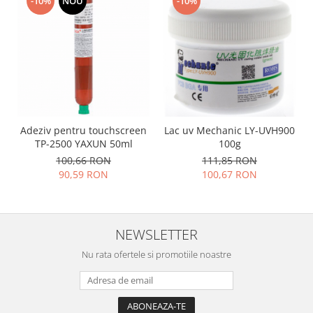
-10%
NOU
-10%
Philips
Sony
Touchscreen Huawei
Touchscreen Lenovo
Touchscreen Samsung
UTOK
Vodafone
Adeziv pentru touchscreen
Lac uv Mechanic LY-UVH900
Vonino
TP-2500 YAXUN 50ml
100g
100,66 RON
111,85 RON
Wiko
90,59 RON
100,67 RON
ZTE
NEWSLETTER
Nu rata ofertele si promotiile noastre