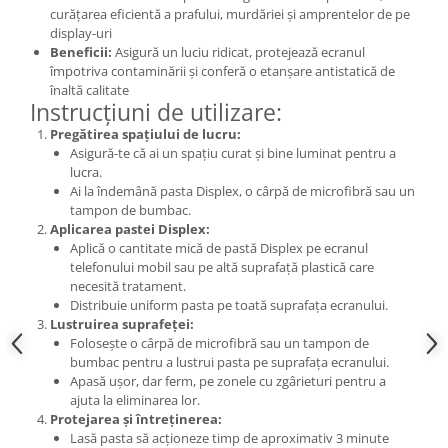
curățarea eficientă a prafului, murdăriei și amprentelor de pe
Nokia
display-uri
Samsung
Beneficii:
Asigură un luciu ridicat, protejează ecranul
împotriva contaminării și conferă o etanșare antistatică de
Sony
înaltă calitate
Display
Instrucțiuni de utilizare:
Acer
Pregătirea spațiului de lucru:
Asigură-te că ai un spațiu curat și bine luminat pentru a
Alcatel
lucra.
Allview
Ai la îndemână pasta Displex, o cârpă de microfibră sau un
Asus
tampon de bumbac.
Aplicarea pastei Displex:
Asus
Aplică o cantitate mică de pastă Displex pe ecranul
Blackberry
telefonului mobil sau pe altă suprafață plastică care
Blackview
necesită tratament.
Distribuie uniform pasta pe toată suprafața ecranului.
Display Oneplus
Lustruirea suprafeței:
HTC
Folosește o cârpă de microfibră sau un tampon de
bumbac pentru a lustrui pasta pe suprafața ecranului.
HTC
Apasă ușor, dar ferm, pe zonele cu zgârieturi pentru a
Huawei
ajuta la eliminarea lor.
Iphone
Protejarea și întreținerea:
Lasă pasta să acționeze timp de aproximativ 3 minute
IPOD