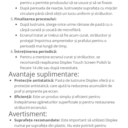
pentru a permite produsului să se usuce și să se fixeze.
Lenovo
După perioada de reacție, lustruiește suprafața cu mișcări
LG
circulare până când obții un luciu uniform și strălucitor.
Finalizarea procesului:
Motorola
După lustruire, șterge orice urme rămase de pastă cu o
Nokia
cârpă curată și uscată de microfibră.
Ecranul tratat ar trebui să fie acum curat, strălucitor și
Oppo
protejat împotriva amprentelor și prafului pentru o
Samsung
perioadă mai lungă de timp.
Sony
Întreținerea periodică:
Pentru a menține ecranul curat și strălucitor, se
Vodafone
recomandă reaplicarea Displex Touch Screen Polish la
Wiko
fiecare 14 zile sau după necesitate.
Avantaje suplimentare:
Xiaomi
ZTE
Protecție antistatică:
Pasta de lustruire Displex oferă și o
protecție antistatică, care ajută la reducerea acumulării de
Mufa incarcare
praf și amprente pe ecran.
Allview
Eficiență:
Este un produs simplu și eficient pentru
îndepărtarea zgârieturilor superficiale și pentru restaurarea
Asus
strălucirii ecranului.
Lenovo
Avertisment:
Nokia
Suprafețe recomandate:
Este important să utilizezi Displex
numai pe suprafețe din plastic. Nu este potrivit pentru
Samsung