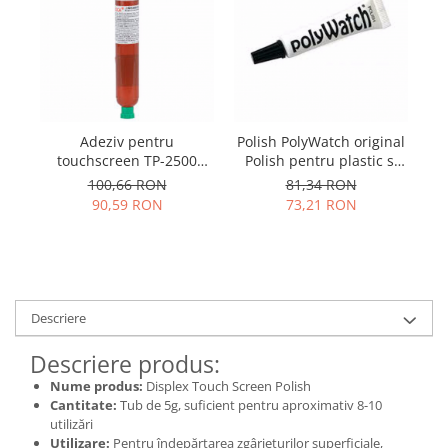
Samsung
Benzi flex
Sony
Banda tastatura
Cablu coaxial
Flex antena
Flex buton
Adeziv pentru
Polish PolyWatch original
Flex casca
touchscreen TP-2500
Polish pentru plastic si
Flex incarcare
YAXUN 50ml
ecran telefon
100,66 RON
81,34 RON
Flex LCD
90,59 RON
73,21 RON
Flex pornire
Flex volum
Sonerie
Camera video telefon
Descriere
Allview
Descriere produs:
Apple
Nume produs:
Displex Touch Screen Polish
HTC
Cantitate:
Tub de 5g, suficient pentru aproximativ 8-10
iPhone
utilizări
LG
Utilizare:
Pentru îndepărtarea zgârieturilor superficiale,