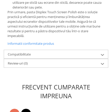
utilizare pe sticlă sau ecrane din sticlă, deoarece poate cauza
Placi de baza
deteriorări sau pete.
Prin urmare, pasta Displex Touch Screen Polish este o soluție
Placa de baza Allview
practică și eficientă pentru menținerea și îmbunătățirea
Alcatel
aspectului ecranelor dispozitivelor tale mobile. Asigură-te că
Apple
urmezi instrucțiunile de utilizare pentru a obține cele mai bune
rezultate și pentru a păstra dispozitivul tău într-o stare
Asus
impecabilă.
HTC
Informatii conformitate produs
Huawei
LG
Compatibilitate
Nokia
Review-uri
(0)
Oppo
Samsung
Sony
Rama mijloc telefon
FRECVENT CUMPARATE
Allview
IMPREUNA
Allview
Huawei
LG