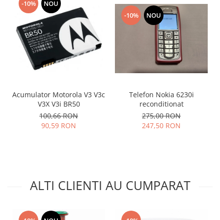
-10%
NOU
Nokia
-10%
NOU
Samsung
Vodafone
Xiaomi
Touchscreen
Acer
ALCATEL
Acumulator Motorola V3 V3c
Telefon Nokia 6230i
Allview
V3X V3i BR50
reconditionat
100,66 RON
275,00 RON
Blackberry
90,59 RON
247,50 RON
E-BODA
Google
HTC
Iphone
LG
ALTI CLIENTI AU CUMPARAT
MEIZU
Motorola
Nokia