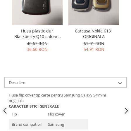
Samsung
Benzi flex
Sony
Banda tastatura
Cablu coaxial
Flex antena
Husa plastic dur
Carcasa Nokia 6131
Hu
Blackberry Q10 culoare
ORIGINALA
Flex buton
negru -
40,67 RON
61,01 RON
Flex casca
36,60 RON
54,91 RON
Flex incarcare
Flex LCD
Flex pornire
Flex volum
Sonerie
Descriere
Camera video telefon
Husa flip cover tip carte pentru Samsung Galaxy S4 mini
Allview
originala
CARACTERISTICI GENERALE
Apple
Tip
Flip cover
HTC
iPhone
Brand compatibil
Samsung
LG