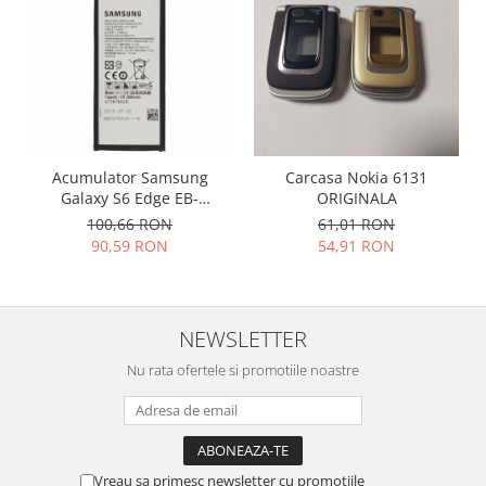
Placi de baza
Placa de baza Allview
Alcatel
Apple
Asus
HTC
Acumulator Samsung
Carcasa Nokia 6131
Huawei
Galaxy S6 Edge EB-
ORIGINALA
BG925ABE
LG
100,66 RON
61,01 RON
90,59 RON
54,91 RON
Nokia
Oppo
Samsung
NEWSLETTER
Sony
Rama mijloc telefon
Nu rata ofertele si promotiile noastre
Allview
Allview
Huawei
Vreau sa primesc newsletter cu promotiile
LG