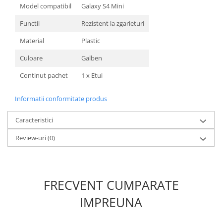
Model compatibil
Galaxy S4 Mini
Nokia
Samsung
Functii
Rezistent la zgarieturi
Sony
Material
Plastic
Display
Culoare
Galben
Acer
Continut pachet
1 x Etui
Alcatel
Allview
Informatii conformitate produs
Asus
Asus
Caracteristici
Blackberry
Review-uri
(0)
Blackview
Display Oneplus
HTC
HTC
FRECVENT CUMPARATE
Huawei
IMPREUNA
Iphone
IPOD