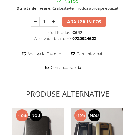
Folie scticla
IN STOC
Kodak
Durata de livrare:
Grăbește-te! Produs aproape epuizat
Geam camera
Logitec
Huse
ADAUGA IN COS
Makita
Laveta
Maxcom
Mufa Jack
Cod Produs:
C647
Meizu
Ai nevoie de ajutor?
0720024622
Pen
Nokia
Periute de dinti electrice
Adauga la Favorite
Cere informatii
OralB
Prelungitor USB
Philips
Rama ras
Comanda rapida
RC LiPo
Suport MicroUSB
Summer
Suport Sim
Toshiba
Suruburi
PRODUSE ALTERNATIVE
Ulefone
Taste
UMI
Carcasa telefon
Vodafone
Allview
-10%
NOU
-10%
NOU
Wella
Carcasa LG
Wiko Lenny
Carcasa Nokia
ZTE