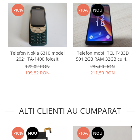
Lenovo
-10%
-10%
NOU
LG
Motorola
Nokia
Oppo
Samsung
Telefon Nokia 6310 model
Telefon mobil TCL T433D
Sony
2021 TA-1400 folosit
501 2GB RAM 32GB cu 4G
Vodafone
impecabil
122,02 RON
235,00 RON
Wiko
109,82 RON
211,50 RON
Xiaomi
ZTE
Mufa incarcare
Allview
ALTI CLIENTI AU CUMPARAT
Asus
Lenovo
Nokia
-10%
NOU
-10%
NOU
Samsung