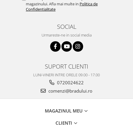
magazinului. Afla mai multe in
Politica de
Nokia
Confidentialitate
Samsung
Vodafone
SOCIAL
Xiaomi
Urmareste-ne in social media
Touchscreen
Acer
ALCATEL
Allview
SUPORT CLIENTI
Blackberry
LUNI-VINERI INTRE ORELE 09.00 - 17.00
E-BODA
0720024622
Google
comenzi@bradului.ro
HTC
Iphone
LG
MAGAZINUL MEU
MEIZU
CLIENTI
Motorola
Nokia