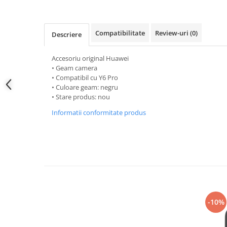
Samsung
Benzi flex
Sony
Banda tastatura
Compatibilitate
Review-uri
(0)
Descriere
Cablu coaxial
Flex antena
Accesoriu original Huawei
Flex buton
• Geam camera
Flex casca
• Compatibil cu Y6 Pro
• Culoare geam: negru
Flex incarcare
• Stare produs: nou
Flex LCD
Informatii conformitate produs
Flex pornire
Flex volum
Sonerie
Camera video telefon
Allview
Apple
HTC
-10%
iPhone
LG