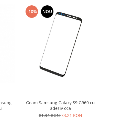
-10%
NOU
-10%
N
amsung
Geam Samsung Galaxy S9 G960 cu
Geam sticla
u
adeziv oca
81,34 RON
73,21 RON
50,