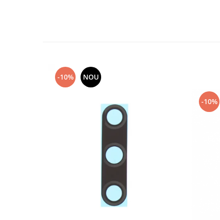
Lenovo
LG
Motorola
Nokia
Oppo
Samsung
-10%
NOU
Sony
Vodafone
-10%
Wiko
Xiaomi
ZTE
Mufa incarcare
Allview
Asus
Lenovo
Nokia
Samsung