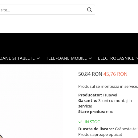
OANE SI TABLETE
TELEFOANE MOBILE
ELECTROCASNICE
50,84 RON
45,76 RON
Produsul se monteaza in service.
Producator:
Huawei
Garantie:
3 luni cu montaj in
service!
Stare produs:
nou
IN STOC
Durata de livrare:
Grăbește-te!
Produs aproape epuizat