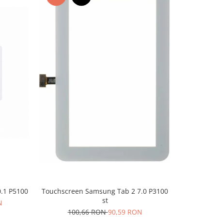
-10%
Touchscreen Samsung Tab 2 7.0 P3100
.1 P5100
Display
st
N
4
100,66 RON
90,59 RON