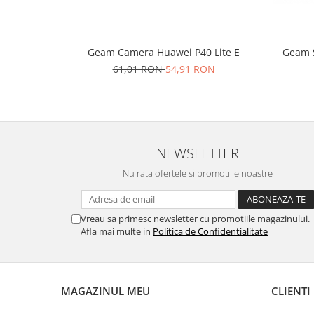
Placi de baza
Placa de baza Allview
Geam 
Geam Camera Huawei P40 Lite E
Alcatel
61,01 RON
54,91 RON
Apple
Asus
HTC
Huawei
LG
NEWSLETTER
Nokia
Nu rata ofertele si promotiile noastre
Oppo
Samsung
Sony
Vreau sa primesc newsletter cu promotiile magazinului.
Afla mai multe in
Politica de Confidentialitate
Rama mijloc telefon
Allview
Allview
MAGAZINUL MEU
CLIENTI
Huawei
LG