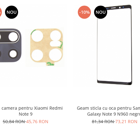
%
NOU
-10%
NOU
 camera pentru Xiaomi Redmi
Geam sticla cu oca pentru S
Note 9
Galaxy Note 9 N960 negr
50,84 RON
45,76 RON
81,34 RON
73,21 RON