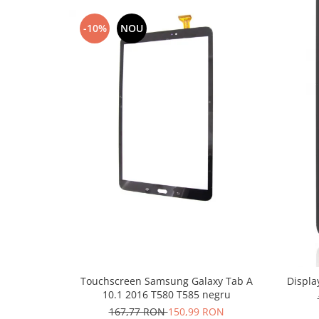
Nokia
-10%
NOU
Samsung
Sony
Display
Acer
Alcatel
Allview
Asus
Asus
Blackberry
Blackview
Display Oneplus
HTC
HTC
Huawei
Touchscreen Samsung Galaxy Tab A
Displa
10.1 2016 T580 T585 negru
Iphone
167,77 RON
150,99 RON
IPOD