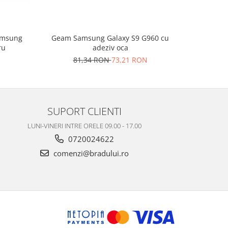
Samsung
Geam Samsung Galaxy S9 G960 cu
Geam cu O
ru
adeziv oca
81,34 RON
73,21 RON
6
SUPORT CLIENTI
LUNI-VINERI INTRE ORELE 09.00 - 17.00
0720024622
comenzi@bradului.ro