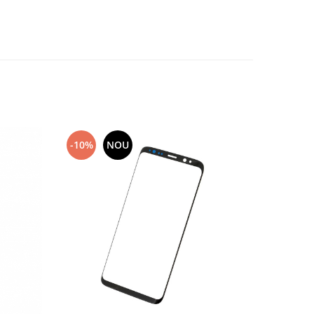
-10%
NOU
-10%