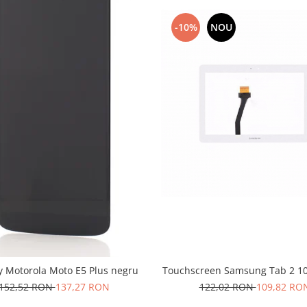
-10%
NOU
y Motorola Moto E5 Plus negru
Touchscreen Samsung Tab 2 10
152,52 RON
137,27 RON
122,02 RON
109,82 RO