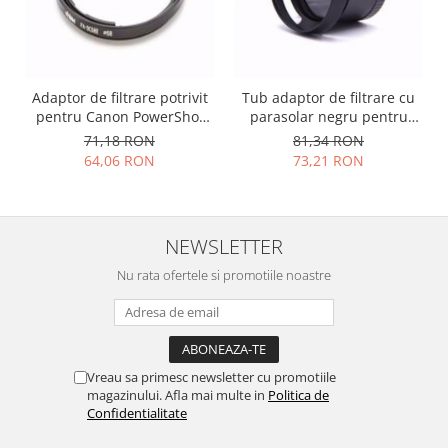
Placi de baza
Placa de baza Allview
Alcatel
Adaptor de filtrare potrivit
Tub adaptor de filtrare cu
Apple
pentru Canon PowerShot
parasolar negru pentru
Asus
G1X Mark 2 FA-DC58E
Leica X1, X2
71,18 RON
81,34 RON
HTC
64,06 RON
73,21 RON
Huawei
LG
Nokia
NEWSLETTER
Oppo
Nu rata ofertele si promotiile noastre
Samsung
Sony
Rama mijloc telefon
Allview
Vreau sa primesc newsletter cu promotiile
Allview
magazinului. Afla mai multe in
Politica de
Confidentialitate
Huawei
LG