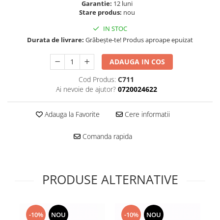
Folie scticla
Garantie:
12 luni
Kodak
Stare produs:
nou
Geam camera
Logitec
Huse
IN STOC
Makita
Laveta
Durata de livrare:
Grăbește-te! Produs aproape epuizat
Maxcom
Mufa Jack
ADAUGA IN COS
Meizu
Pen
Nokia
Periute de dinti electrice
Cod Produs:
C711
OralB
Ai nevoie de ajutor?
0720024622
Prelungitor USB
Philips
Rama ras
RC LiPo
Adauga la Favorite
Cere informatii
Suport MicroUSB
Summer
Suport Sim
Comanda rapida
Toshiba
Suruburi
Ulefone
Taste
UMI
Carcasa telefon
PRODUSE ALTERNATIVE
Vodafone
Allview
Wella
Carcasa LG
Wiko Lenny
Carcasa Nokia
-10%
NOU
-10%
NOU
ZTE