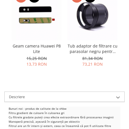
Samsung
Benzi flex
Sony
Banda tastatura
Cablu coaxial
Flex antena
Flex buton
Flex casca
Geam camera Huawei P8
Tub adaptor de filtrare cu
Flex incarcare
Lite
parasolar negru pentru
Leica X1, X2
15,25 RON
81,34 RON
Flex LCD
13,73 RON
73,21 RON
Flex pornire
Flex volum
Sonerie
Camera video telefon
Descriere
Allview
Apple
Bunuri noi - produs de calitate de la vhbw
HTC
Filtru gradient de culoare în culoarea gri
Cu filtrele gradate puteți crea efecte extraordinare fără procesarea imaginii
iPhone
Manoperă precisă, așezată în siguranță pe obiectiv
Filtrul are un fir intern și extern, ceea ce înseamnă că pot fi utilizate filtre
LG