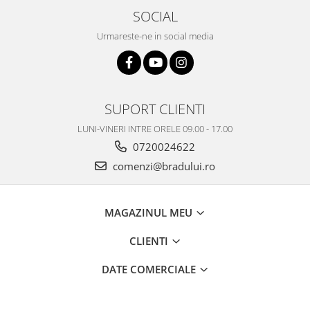
SOCIAL
Nokia
Samsung
Urmareste-ne in social media
Vodafone
Xiaomi
Touchscreen
SUPORT CLIENTI
Acer
ALCATEL
LUNI-VINERI INTRE ORELE 09.00 - 17.00
Allview
0720024622
Blackberry
comenzi@bradului.ro
E-BODA
Google
MAGAZINUL MEU
HTC
Iphone
CLIENTI
LG
DATE COMERCIALE
MEIZU
Motorola
Nokia