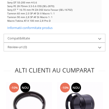
Sony DT 55-200 mm 4-5.6
Lenovo
Sony FE 28-70mm 3.5-5.6 OSS (SEL-2870)
Sony ET * 16-70 mm F4 ZA OSS Vario-Tessar (SEL-1670Z)
LG
Tamron 60 mm 2.0 SP AF Di II Macro 1: 1
Motorola
Tamron 90 mm 2,8 SP AF Di Macro 1: 1
Macro Tokina AT-X 100 mm 2,8 Pro D
Nokia
Informatii conformitate produs
Oppo
Samsung
Compatibilitate
Sony
Review-uri
(0)
Vodafone
Wiko
Xiaomi
ZTE
ALTI CLIENTI AU CUMPARAT
Mufa incarcare
Allview
-10%
NOU
-10%
NOU
Asus
Lenovo
Nokia
Samsung