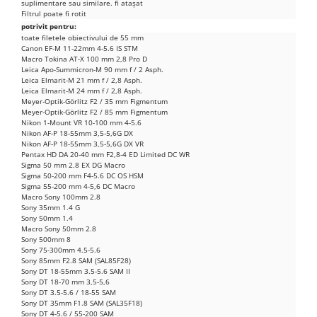
suplimentare sau similare.
fi atașat
Nokia
Filtrul poate fi rotit
potrivit pentru:
Samsung
toate filetele obiectivului de 55 mm
Canon EF-M 11-22mm 4-5.6 IS STM
Sony
Macro Tokina AT-X 100 mm 2,8 Pro D
Display
Leica Apo-Summicron-M 90 mm f / 2 Asph.
Leica Elmarit-M 21 mm f / 2,8 Asph.
Acer
Leica Elmarit-M 24 mm f / 2,8 Asph.
Meyer-Optik-Görlitz F2 / 35 mm Figmentum
Alcatel
Meyer-Optik-Görlitz F2 / 85 mm Figmentum
Nikon 1-Mount VR 10-100 mm 4-5.6
Allview
Nikon AF-P 18-55mm 3,5-5,6G DX
Nikon AF-P 18-55mm 3,5-5,6G DX VR
Asus
Pentax HD DA 20-40 mm F2,8-4 ED Limited DC WR
Asus
Sigma 50 mm 2.8 EX DG Macro
Sigma 50-200 mm F4-5.6 DC OS HSM
Blackberry
Sigma 55-200 mm 4-5,6 DC Macro
Macro Sony 100mm 2.8
Blackview
Sony 35mm 1.4 G
Sony 50mm 1.4
Display Oneplus
Macro Sony 50mm 2.8
HTC
Sony 500mm 8
Sony 75-300mm 4.5-5.6
HTC
Sony 85mm F2.8 SAM (SAL85F28)
Sony DT 18-55mm 3.5-5.6 SAM II
Huawei
Sony DT 18-70 mm 3,5-5,6
Sony DT 3.5-5.6 / 18-55 SAM
Iphone
Sony DT 35mm F1.8 SAM (SAL35F18)
IPOD
Sony DT 4-5.6 / 55-200 SAM