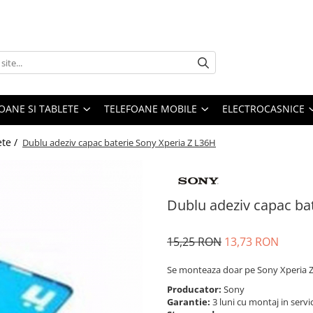
OANE SI TABLETE
TELEFOANE MOBILE
ELECTROCASNICE
ete /
Dublu adeziv capac baterie Sony Xperia Z L36H
Dublu adeziv capac ba
15,25 RON
13,73 RON
Se monteaza doar pe Sony Xperia 
Producator:
Sony
Garantie:
3 luni cu montaj in servi