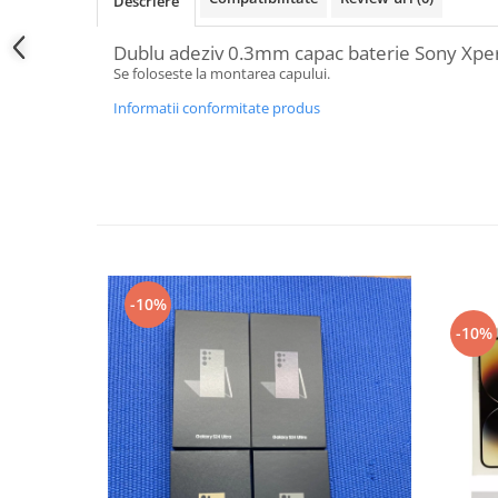
Samsung
Descriere
Benzi flex
Sony
Dublu adeziv 0.3mm capac baterie Sony Xper
Banda tastatura
Se foloseste la montarea capului.
Cablu coaxial
Informatii conformitate produs
Flex antena
Flex buton
Flex casca
Flex incarcare
Flex LCD
Flex pornire
Flex volum
-10%
Sonerie
-10%
Camera video telefon
Allview
Apple
HTC
iPhone
LG