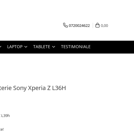
0720024622
0,00
LAPTOP
TABLETE
TESTIMONIALE
terie Sony Xperia Z L36H
Z L39h
ce!