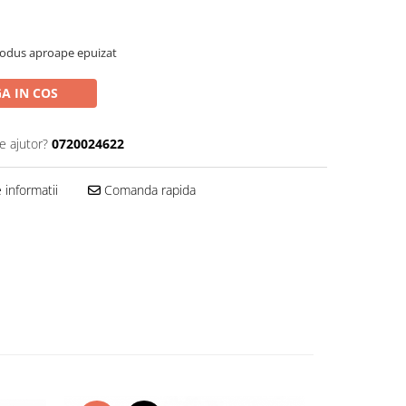
rodus aproape epuizat
A IN COS
e ajutor?
0720024622
informatii
Comanda rapida