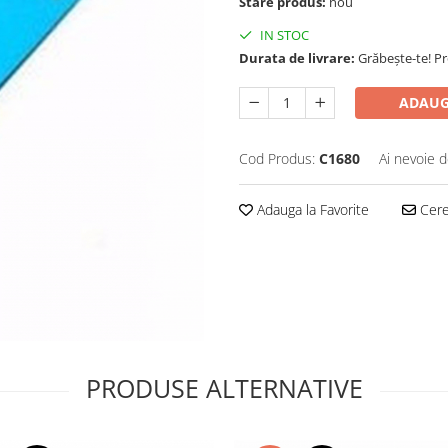
Stare produs:
nou
IN STOC
Durata de livrare:
Grăbește-te! P
ADAUG
Cod Produs:
C1680
Ai nevoie d
Adauga la Favorite
Cere 
PRODUSE ALTERNATIVE