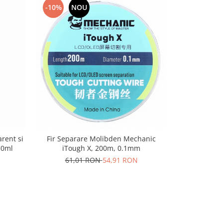
-10%
NOU
-10%
N
rent si
Fir Separare Molibden Mechanic
Adeziv Zhanl
110ml
iTough X, 200m, 0.1mm
rezistent 
61,01 RON
54,91 RON
40,