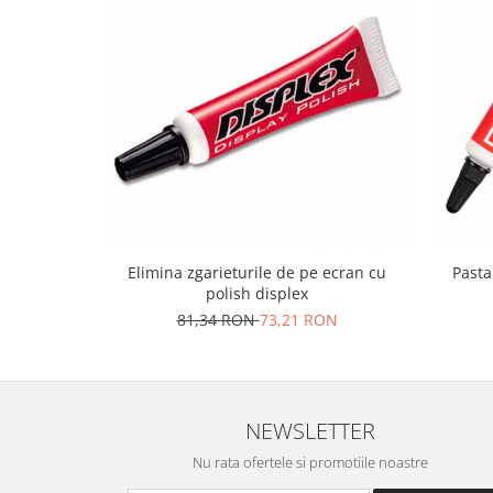
Lenovo
LG
Motorola
Nokia
Oppo
Samsung
Sony
Vodafone
Wiko
Elimina zgarieturile de pe ecran cu
Pasta
Xiaomi
polish displex
ZTE
81,34 RON
73,21 RON
Mufa incarcare
Allview
Asus
NEWSLETTER
Lenovo
Nokia
Nu rata ofertele si promotiile noastre
Samsung