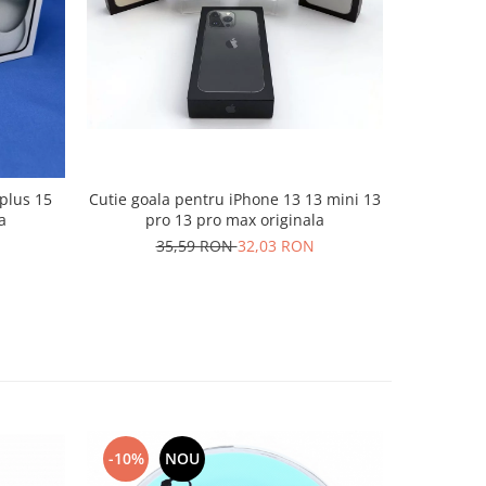
-10%
plus 15
Cutie goala pentru iPhone 13 13 mini 13
Cutie goal
a
pro 13 pro max originala
pro
35,59 RON
32,03 RON
3
-10%
NOU