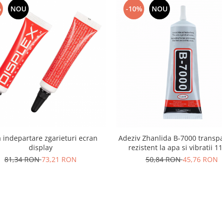
%
NOU
-10%
NOU
 indepartare zgarieturi ecran
Adeziv Zhanlida B-7000 transpa
display
rezistent la apa si vibratii 
81,34 RON
73,21 RON
50,84 RON
45,76 RON