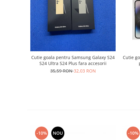
Nokia
Samsung
Sony
Display
Acer
Alcatel
Allview
Cutie goala pentru Samsung Galaxy S24
Cutie go
S24 Ultra S24 Plus fara accesorii
Asus
35,59 RON
32,03 RON
Asus
Blackberry
Blackview
Display Oneplus
HTC
HTC
Huawei
Iphone
-10%
NOU
-10%
IPOD