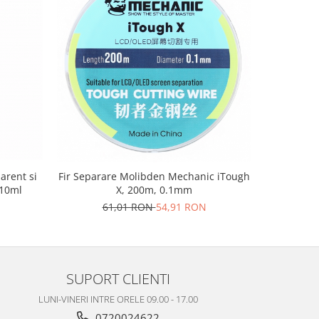
-10%
arent si
Fir Separare Molibden Mechanic iTough
Adeziv Zh
110ml
X, 200m, 0.1mm
rezist
61,01 RON
54,91 RON
4
SUPORT CLIENTI
LUNI-VINERI INTRE ORELE 09.00 - 17.00
0720024622