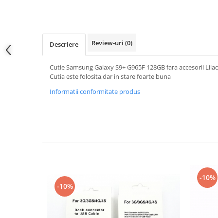
Samsung
Benzi flex
Sony
Banda tastatura
Cablu coaxial
Review-uri
(0)
Descriere
Flex antena
Flex buton
Cutie Samsung Galaxy S9+ G965F 128GB fara accesorii Lilac
Flex casca
Cutia este folosita,dar in stare foarte buna
Flex incarcare
Informatii conformitate produs
Flex LCD
Flex pornire
Flex volum
Sonerie
Camera video telefon
Allview
Apple
-10%
-10%
HTC
iPhone
LG