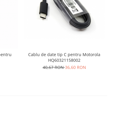
-10%
pentru
Cablu de date tip C pentru Motorola
Cablu
HQ60321158002
con
40,67 RON
36,60 RON
8