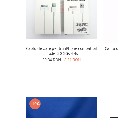
Nokia
Samsung
Sony
Display
Acer
Alcatel
Allview
Cablu de date pentru iPhone compatibil
Cablu d
model 3G 3Gs 4 4s
Asus
20,34 RON
18,31 RON
Asus
Blackberry
Blackview
Display Oneplus
HTC
HTC
Huawei
-10%
Iphone
IPOD