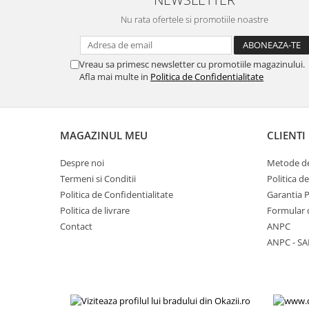
Placi de baza
Nu rata ofertele si promotiile noastre
Placa de baza Allview
Alcatel
Vreau sa primesc newsletter cu promotiile magazinului.
Apple
Afla mai multe in
Politica de Confidentialitate
Asus
HTC
Huawei
MAGAZINUL MEU
CLIENTI
LG
Nokia
Despre noi
Metode de
Oppo
Termeni si Conditii
Politica d
Politica de Confidentialitate
Garantia 
Samsung
Politica de livrare
Formular 
Sony
Contact
ANPC
Rama mijloc telefon
ANPC - SA
Allview
Allview
Huawei
LG