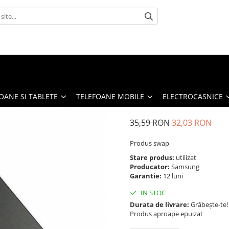
OANE SI TABLETE
TELEFOANE MOBILE
ELECTROCASNICE
35,59 RON
32,03 RON
Produs swap
Stare produs:
utilizat
Producator:
Samsung
Garantie:
12 luni
IN STOC
Durata de livrare:
Grăbește-te!
Produs aproape epuizat