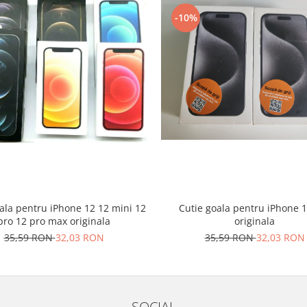
-10%
ala pentru iPhone 12 12 mini 12
Cutie goala pentru iPhone 1
pro 12 pro max originala
originala
35,59 RON
32,03 RON
35,59 RON
32,03 RON
SOCIAL