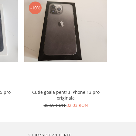
-10%
-10%
5 pro
Cutie goala pentru iPhone 13 pro
Cutie go
originala
Fold 
35,59 RON
32,03 RON
3
SUPORT CLIENTI