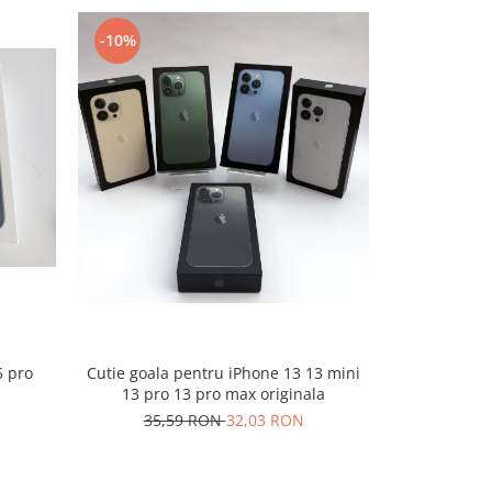
-10%
-10%
Cutie goala pentru iPhone 13 13 mini
Cutie goala
5 pro
13 pro 13 pro max originala
Flip 3 5
35,59 RON
32,03 RON
35,