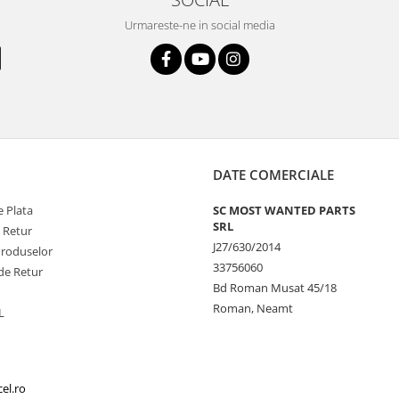
Urmareste-ne in social media
DATE COMERCIALE
 Plata
SC MOST WANTED PARTS
SRL
e Retur
J27/630/2014
Produselor
33756060
de Retur
Bd Roman Musat 45/18
Roman, Neamt
L