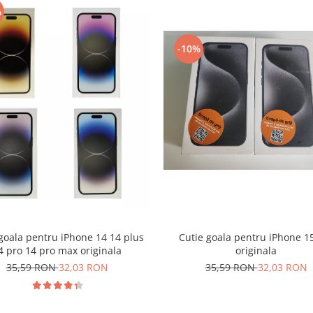
%
-10%
goala pentru iPhone 14 14 plus
Cutie goala pentru iPhone 1
4 pro 14 pro max originala
originala
35,59 RON
32,03 RON
35,59 RON
32,03 RON