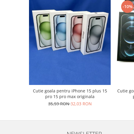
Lenovo
-10%
LG
Motorola
Nokia
Oppo
Samsung
Sony
Vodafone
Wiko
Xiaomi
ZTE
Cutie go
Cutie goala pentru iPhone 15 plus 15
Mufa incarcare
pro 15 pro max originala
Allview
35,59 RON
32,03 RON
Asus
Lenovo
Nokia
Samsung
NEWSLETTER