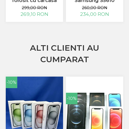
folosit cu carcasa
Samsung S5610
Huawei
albastra clasica
argintiu metalic
299,00 RON
260,00 RON
LG
folosit
269,10 RON
234,00 RON
Nokia
Oppo
Samsung
Sony
Rama Mijloc Telefon
ALTI CLIENTI AU
Allview
CUMPARAT
Allview
Huawei
LG
Nokia
-10%
Samsung
Vodafone
-10%
Xiaomi
Touchscreen
Acer
ALCATEL