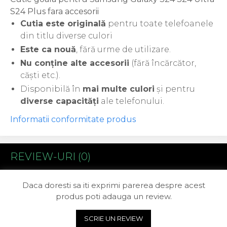
Acer
S24 Plus fara accesorii
Alcatel
Cutia este originală
pentru toate telefoanele
Allview
din titlu diverse culori
Asus
Este ca nouă
, fără urme de utilizare.
Asus
Nu conține alte accesorii
(fără încărcător,
Blackberry
căști etc.).
Blackview
Disponibilă în
mai multe culori
și pentru
Display Oneplus
diverse capacități
ale telefonului.
HTC
HTC
Informatii conformitate produs
Huawei
Iphone
IPOD
REVIEW-URI
(0)
Lenovo
LG
Daca doresti sa iti exprimi parerea despre acest
Motorola
produs poti adauga un review.
Nokia
Oppo
SCRIE UN REVIEW
Samsung