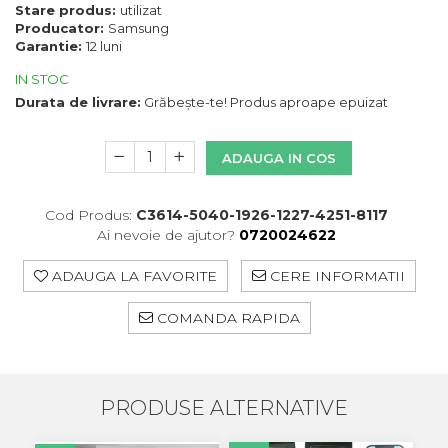
Huse
Telefon IHunt
Stare produs:
utilizat
Makita
Laveta
Producator:
Samsung
Maxcom
Telefon LG
Garantie:
12 luni
Mufa Jack
Meizu
Pen
Telefon Opo
IN STOC
Nokia
Periute de dinti electrice
Durata de livrare:
Grăbește-te! Produs aproape epuizat
OralB
Prelungitor USB
Philips
Rama ras
ADAUGA IN COS
RC LiPo
Suport MicroUSB
Summer
Suport Sim
Toshiba
Cod Produs:
C3614-5040-1926-1227-4251-8117
Suruburi
Ulefone
Ai nevoie de ajutor?
0720024622
Taste
UMI
Carcasa Telefon
ADAUGA LA FAVORITE
CERE INFORMATII
Vodafone
Allview
Wella
COMANDA RAPIDA
Carcasa LG
Wiko Lenny
Carcasa Nokia
ZTE
Samsung
Benzi Flex
Sony
PRODUSE ALTERNATIVE
Banda tastatura
Cablu coaxial