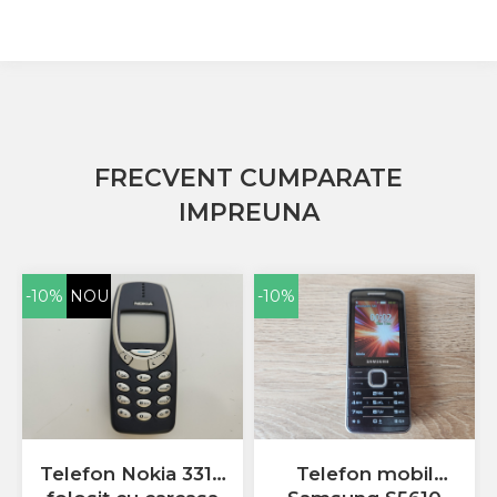
Sony
Vodafone
Wiko
Xiaomi
ZTE
Mufa Incarcare
FRECVENT CUMPARATE
Allview
IMPREUNA
Asus
Lenovo
Nokia
-10%
NOU
-10%
Samsung
Placi De Baza
Placa de baza Allview
Alcatel
Apple
Asus
Telefon Nokia 3310
Telefon mobil
HTC