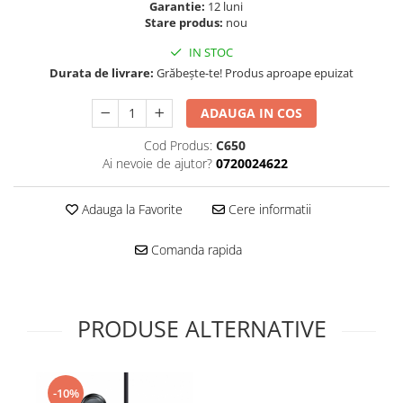
Folie scticla
Garantie:
12 luni
Kodak
Stare produs:
nou
Geam camera
Logitec
Huse
IN STOC
Makita
Laveta
Durata de livrare:
Grăbește-te! Produs aproape epuizat
Maxcom
Mufa Jack
ADAUGA IN COS
Meizu
Pen
Nokia
Periute de dinti electrice
Cod Produs:
C650
OralB
Ai nevoie de ajutor?
0720024622
Prelungitor USB
Philips
Rama ras
RC LiPo
Adauga la Favorite
Cere informatii
Suport MicroUSB
Summer
Suport Sim
Comanda rapida
Toshiba
Suruburi
Ulefone
Taste
UMI
Carcasa telefon
PRODUSE ALTERNATIVE
Vodafone
Allview
Wella
Carcasa LG
Wiko Lenny
Carcasa Nokia
-10%
ZTE