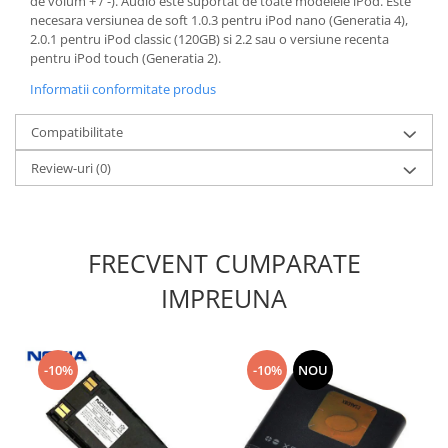
de volum + / -). Audio este suportat de toate modelele iPod. Este
Lenovo
necesara versiunea de soft 1.0.3 pentru iPod nano (Generatia 4),
2.0.1 pentru iPod classic (120GB) si 2.2 sau o versiune recenta
LG
pentru iPod touch (Generatia 2).
Motorola
Informatii conformitate produs
Nokia
Oppo
Compatibilitate
Samsung
Review-uri
(0)
Sony
Vodafone
Wiko
Xiaomi
FRECVENT CUMPARATE
ZTE
IMPREUNA
Mufa incarcare
Allview
Asus
-10%
-10%
NOU
Lenovo
Nokia
Samsung