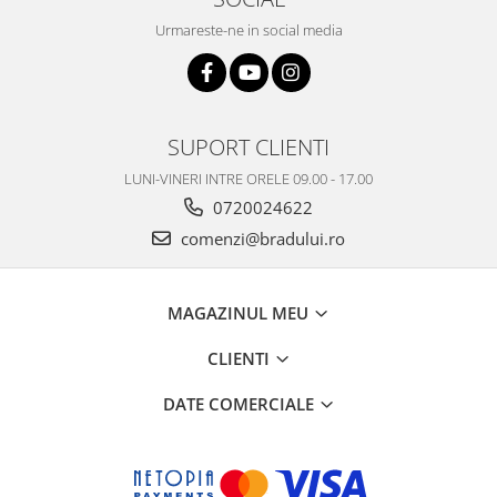
Philips
Urmareste-ne in social media
Sony
Touchscreen Huawei
Touchscreen Lenovo
Touchscreen Samsung
SUPORT CLIENTI
UTOK
LUNI-VINERI INTRE ORELE 09.00 - 17.00
Vodafone
0720024622
Vonino
comenzi@bradului.ro
Wiko
ZTE
MAGAZINUL MEU
CLIENTI
DATE COMERCIALE