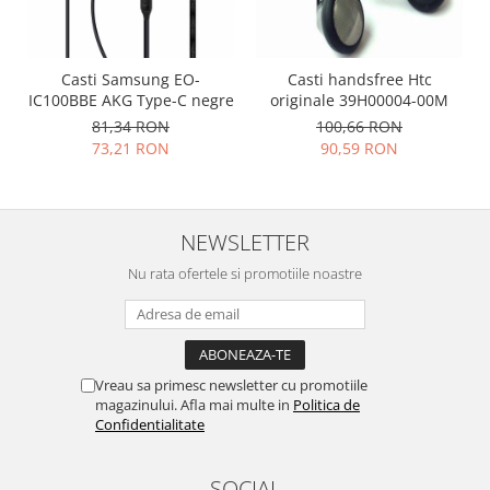
Nokia
Samsung
Casti Samsung EO-
Casti handsfree Htc
Vodafone
IC100BBE AKG Type-C negre
originale 39H00004-00M
Xiaomi
81,34 RON
100,66 RON
Touchscreen
73,21 RON
90,59 RON
Acer
ALCATEL
Allview
NEWSLETTER
Blackberry
Nu rata ofertele si promotiile noastre
E-BODA
Google
HTC
Iphone
Vreau sa primesc newsletter cu promotiile
LG
magazinului. Afla mai multe in
Politica de
Confidentialitate
MEIZU
Motorola
SOCIAL
Nokia