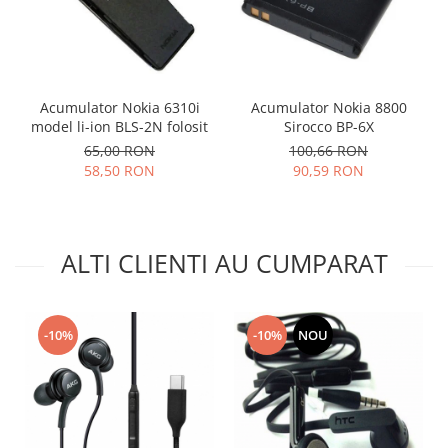
Placi de baza
Placa de baza Allview
Alcatel
Apple
Acumulator Nokia 6310i
Acumulator Nokia 8800
model li-ion BLS-2N folosit
Sirocco BP-6X
Asus
65,00 RON
100,66 RON
HTC
58,50 RON
90,59 RON
Huawei
LG
Nokia
ALTI CLIENTI AU CUMPARAT
Oppo
Samsung
Sony
-10%
-10%
NOU
Rama mijloc telefon
Allview
Allview
Huawei
LG