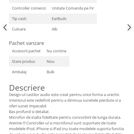
Nokia
Controller comenzi
Unitate Comanda pe Fir
Samsung
Tip casti
EarBuds
Sony
Culoare
Alb
Display
Acer
Pachet vanzare
Alcatel
Accesorii pachet
Nu contine
Allview
Stare produs
Nou
Asus
Asus
Ambalaj
Bulk
Blackberry
Descriere
Blackview
Display Oneplus
Design-ul castilor audio este creat pentru orice forma a urechii.
Interiorul este redefinit pentru a diminua sunetele pierdute si a
HTC
oferi sunet impecabil.
HTC
Bas profund si detaliat.
Huawei
Microfon de inalta fidelitate pentru convorbirii de lunga durata.
Atentie !!! Controller-ul si microfonul sunt suportate de toate
Iphone
modelele iPod, iPhone si iPad (nu toate modelele suporta functia
IPOD