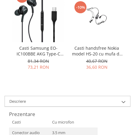
Samsung
Benzi flex
-10%
Sony
Banda tastatura
Cablu coaxial
Flex antena
Flex buton
Flex casca
Casti handsfree Nokia
Casti Samsung EO-
Ha
Flex incarcare
model HS-20 cu mufa de
IC100BBE AKG Type-C
3.5 mm si adaptor AD-41
negre
Co
40,67 RON
81,34 RON
Flex LCD
36,60 RON
73,21 RON
Flex pornire
Flex volum
Sonerie
Camera video telefon
Descriere
Allview
Apple
Prezentare
HTC
Casti
Cu microfon
iPhone
Conector audio
3.5 mm
LG