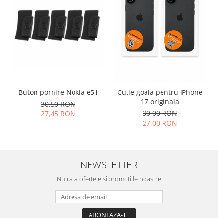
Placi de baza
Placa de baza Allview
Alcatel
Apple
Asus
HTC
Huawei
Buton pornire Nokia e51
Cutie goala pentru iPhone
LG
17 originala
30,50 RON
Nokia
30,00 RON
27,45 RON
27,00 RON
Oppo
Samsung
Sony
NEWSLETTER
Rama mijloc telefon
Allview
Nu rata ofertele si promotiile noastre
Allview
Huawei
LG