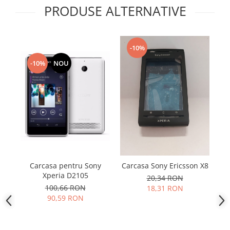
Samsung
PRODUSE ALTERNATIVE
Benzi flex
Sony
Banda tastatura
Cablu coaxial
-10%
Flex antena
-10%
NOU
Flex buton
Flex casca
Flex incarcare
Flex LCD
Flex pornire
Flex volum
Sonerie
Camera video telefon
Carcasa pentru Sony
Carcasa Sony Ericsson X8
Allview
Xperia D2105
20,34 RON
Apple
100,66 RON
18,31 RON
90,59 RON
HTC
iPhone
LG