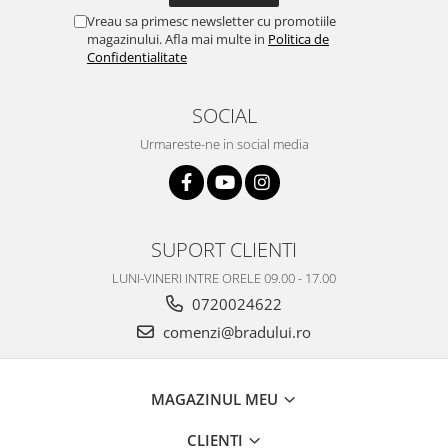
Vreau sa primesc newsletter cu promotiile
Nokia
magazinului. Afla mai multe in
Politica de
Samsung
Confidentialitate
Vodafone
Xiaomi
SOCIAL
Touchscreen
Urmareste-ne in social media
Acer
ALCATEL
Allview
Blackberry
SUPORT CLIENTI
E-BODA
LUNI-VINERI INTRE ORELE 09.00 - 17.00
Google
0720024622
HTC
comenzi@bradului.ro
Iphone
LG
MEIZU
MAGAZINUL MEU
Motorola
CLIENTI
Nokia