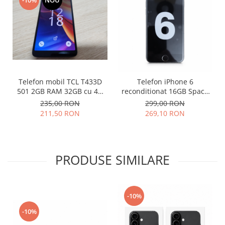
-10%
NOU
Lenovo
LG
Motorola
Nokia
Oppo
Samsung
Telefon mobil TCL T433D
Telefon iPhone 6
Sony
501 2GB RAM 32GB cu 4G
reconditionat 16GB Space
impecabil
Grey decodat baterie 97%
Vodafone
235,00 RON
299,00 RON
211,50 RON
269,10 RON
Wiko
Xiaomi
ZTE
Mufa incarcare
PRODUSE SIMILARE
Allview
Asus
Lenovo
-10%
Nokia
-10%
Samsung