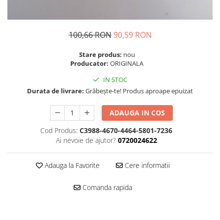
Folie scticla
Kodak
Geam camera
Logitec
Huse
100,66 RON
90,59 RON
Makita
Laveta
Maxcom
Mufa Jack
Stare produs:
nou
Meizu
Producator:
ORIGINALA
Pen
Nokia
Periute de dinti electrice
IN STOC
OralB
Prelungitor USB
Durata de livrare:
Grăbește-te! Produs aproape epuizat
Philips
Rama ras
ADAUGA IN COS
RC LiPo
Suport MicroUSB
Summer
Suport Sim
Cod Produs:
C3988-4670-4464-5801-7236
Toshiba
Ai nevoie de ajutor?
0720024622
Suruburi
Ulefone
Taste
UMI
Adauga la Favorite
Cere informatii
Carcasa telefon
Vodafone
Allview
Comanda rapida
Wella
Carcasa LG
Wiko Lenny
Carcasa Nokia
ZTE