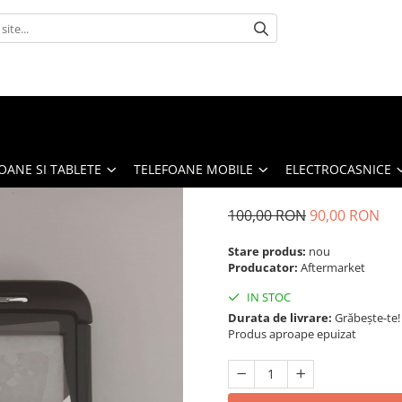
OANE SI TABLETE
TELEFOANE MOBILE
ELECTROCASNICE
100,00 RON
90,00 RON
Stare produs:
nou
Producator:
Aftermarket
IN STOC
Durata de livrare:
Grăbește-te!
Produs aproape epuizat