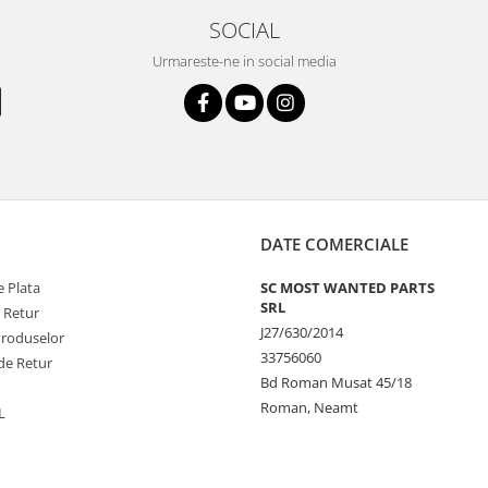
SOCIAL
Urmareste-ne in social media
DATE COMERCIALE
 Plata
SC MOST WANTED PARTS
SRL
e Retur
J27/630/2014
Produselor
33756060
de Retur
Bd Roman Musat 45/18
Roman, Neamt
L