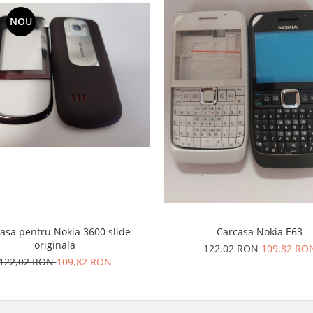
NOU
asa pentru Nokia 3600 slide
Carcasa Nokia E63
originala
122,02 RON
109,82 RO
122,02 RON
109,82 RON