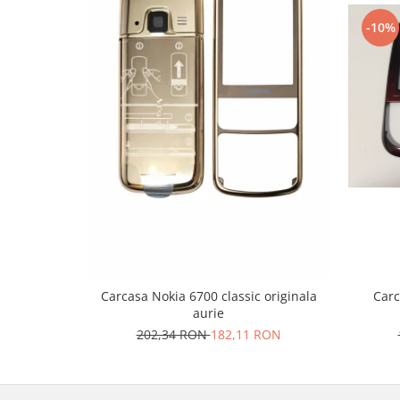
Lenovo
-10%
LG
Motorola
Nokia
Oppo
Samsung
Sony
Vodafone
Wiko
Xiaomi
ZTE
Mufa incarcare
Carcasa Nokia 6700 classic originala
Carc
Allview
aurie
Asus
202,34 RON
182,11 RON
Lenovo
Nokia
Samsung