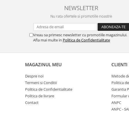
Placi de baza
NEWSLETTER
Placa de baza Allview
Nu rata ofertele si promotiile noastre
Alcatel
Apple
Vreau sa primesc newsletter cu promotiile magazinului.
Asus
Afla mai multe in
Politica de Confidentialitate
HTC
Huawei
LG
MAGAZINUL MEU
CLIENTI
Nokia
Oppo
Despre noi
Metode de
Samsung
Termeni si Conditii
Politica d
Sony
Politica de Confidentialitate
Garantia 
Politica de livrare
Formular 
Rama mijloc telefon
Contact
ANPC
Allview
ANPC - SA
Allview
Huawei
LG