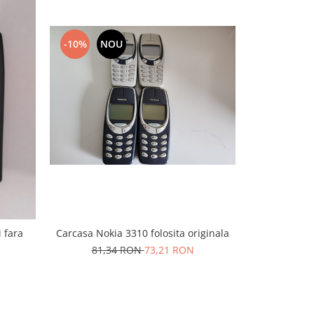
-10%
NOU
-10%
N
Carcasa Nokia 3310 folosita originala
 fara
Carcasa pent
81,34 RON
73,21 RON
99,