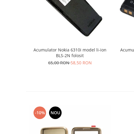
Nokia
Samsung
Sony
Display
Acer
Alcatel
Acumulator Nokia 6310i model li-ion
Acumul
Allview
BLS-2N folosit
Asus
65,00 RON
58,50 RON
Asus
Blackberry
Blackview
Display Oneplus
HTC
HTC
-10%
NOU
Huawei
Iphone
IPOD