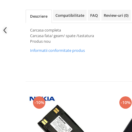
Samsung
Benzi flex
Sony
Banda tastatura
Compatibilitate
FAQ
Review-uri
(0)
Descriere
Cablu coaxial
Flex antena
Carcasa completa
Carcasa fata/ geam/ spate /tastatura
Flex buton
Produs nou
Flex casca
Informatii conformitate produs
Flex incarcare
Flex LCD
Flex pornire
Flex volum
Sonerie
Camera video telefon
Allview
-10%
-10%
Apple
HTC
iPhone
LG