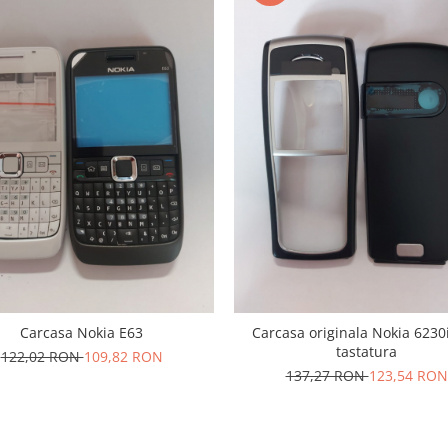
Carcasa Nokia E63
Carcasa originala Nokia 6230i
tastatura
122,02 RON
109,82 RON
137,27 RON
123,54 RON