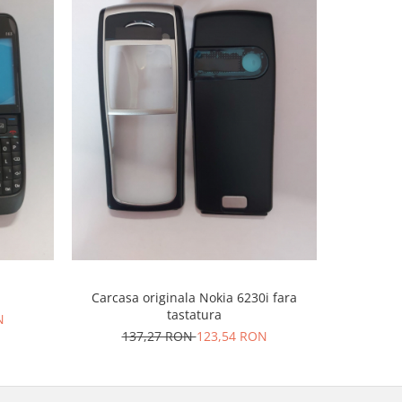
-10%
Carcasa originala Nokia 6230i fara
Carcas
tastatura
N
137,27 RON
123,54 RON
13