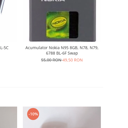
-10%
L-5C
Acumulator Nokia N95 8GB, N78, N79,
Acumula
6788 BL-6F Swap
HE363
55,00 RON
49,50 RON
1
-10%