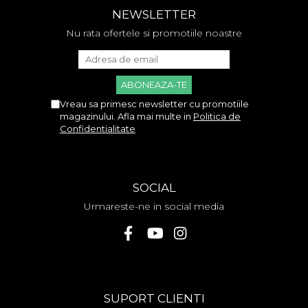
Huawei
NEWSLETTER
LG
Nu rata ofertele si promotiile noastre
Nokia
Oppo
Samsung
Sony
Rama Mijloc Telefon
Vreau sa primesc newsletter cu promotiile
magazinului. Afla mai multe in
Politica de
Allview
Confidentialitate
Allview
Huawei
LG
SOCIAL
Nokia
Urmareste-ne in social media
Samsung
Vodafone
Xiaomi
Touchscreen
Acer
SUPORT CLIENTI
ALCATEL