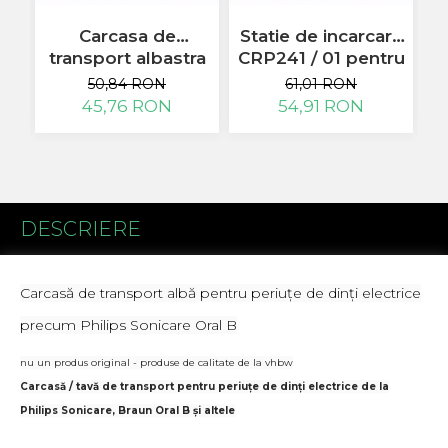
Flex antena
Flex buton
Carcasa de
Statie de incarcare
transport albastra
CRP241 / 01 pentru
Flex casca
pentru periute de
Philips
p
Flex incarcare
50,84 RON
61,01 RON
dinti electrice
ProtectiveClean
45,76 RON
54,91 RON
Flex LCD
precum Philips
6100 alb
Flex pornire
Sonicare Oral B
Flex volum
Sonerie
Camera Video Telefon
DESCRIERE
Allview
Apple
HTC
Carcasă de transport albă pentru periuțe de dinți electrice
iPhone
precum Philips Sonicare Oral B
LG
Nokia
nu un produs original - produse de calitate de la vhbw
Samsung
Carcasă / tavă de transport pentru periuțe de dinți electrice de la
Sony
Philips Sonicare, Braun Oral B și altele
Display