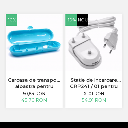
Sony
Vodafone
-10%
-10%
NOU
Wiko
Xiaomi
ZTE
Mufa Incarcare
Allview
Asus
Lenovo
Nokia
Samsung
Carcasa de transport
Statie de incarcare
Placi De Baza
albastra pentru
CRP241 / 01 pentru
periute de dinti
Philips
50,84 RON
61,01 RON
Placa de baza Allview
electrice precum
ProtectiveClean 6100
45,76 RON
54,91 RON
Alcatel
Philips Sonicare Oral
alb
Apple
B
Asus
HTC