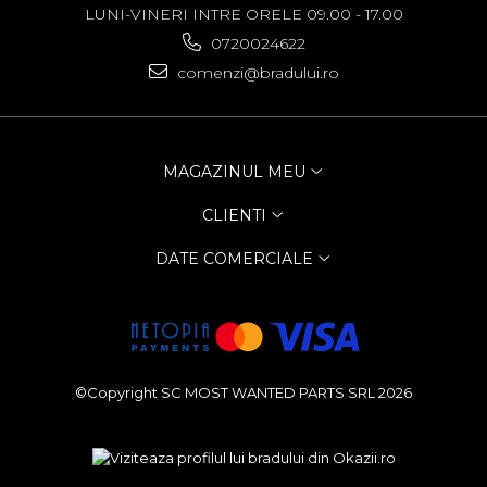
Allview
LUNI-VINERI INTRE ORELE 09.00 - 17.00
Blackberry
0720024622
E-BODA
comenzi@bradului.ro
Google
HTC
Iphone
LG
MAGAZINUL MEU
MEIZU
CLIENTI
Motorola
Nokia
DATE COMERCIALE
Philips
Sony
Touchscreen Huawei
Touchscreen Lenovo
Touchscreen Samsung
©Copyright SC MOST WANTED PARTS SRL 2026
UTOK
Vodafone
Vonino
Wiko