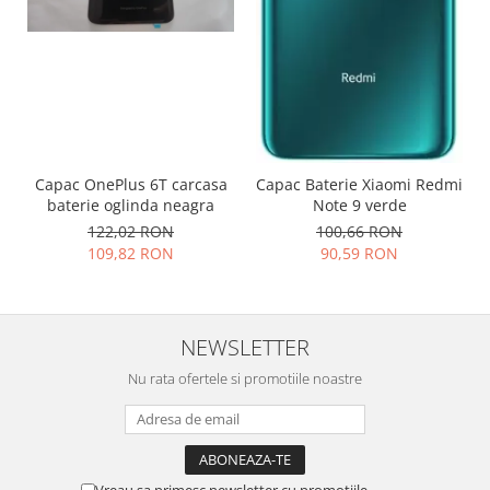
Placi de baza
Placa de baza Allview
Alcatel
Apple
Asus
HTC
Capac OnePlus 6T carcasa
Capac Baterie Xiaomi Redmi
Huawei
baterie oglinda neagra
Note 9 verde
LG
122,02 RON
100,66 RON
109,82 RON
90,59 RON
Nokia
Oppo
Samsung
Sony
NEWSLETTER
Rama mijloc telefon
Nu rata ofertele si promotiile noastre
Allview
Allview
Huawei
LG
Vreau sa primesc newsletter cu promotiile