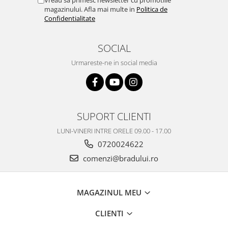
magazinului. Afla mai multe in
Politica de
Nokia
Confidentialitate
Samsung
Vodafone
SOCIAL
Xiaomi
Urmareste-ne in social media
Touchscreen
Acer
ALCATEL
Allview
SUPORT CLIENTI
Blackberry
LUNI-VINERI INTRE ORELE 09.00 - 17.00
E-BODA
0720024622
Google
comenzi@bradului.ro
HTC
Iphone
LG
MAGAZINUL MEU
MEIZU
Motorola
CLIENTI
Nokia