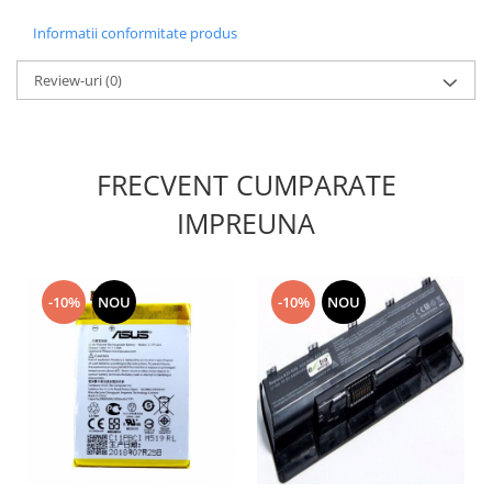
Nokia
Informatii conformitate produs
Samsung
Sony
Review-uri
(0)
Display
Acer
Alcatel
FRECVENT CUMPARATE
Allview
IMPREUNA
Asus
Asus
Blackberry
-10%
NOU
-10%
NOU
Blackview
Display Oneplus
HTC
HTC
Huawei
Iphone
IPOD