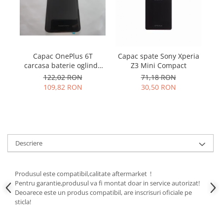
Samsung
Benzi flex
Sony
Banda tastatura
Cablu coaxial
Flex antena
Capac OnePlus 6T
Capac spate Sony Xperia
Flex buton
carcasa baterie oglinda
Z3 Mini Compact
Ma
neagra
Flex casca
122,02 RON
71,18 RON
109,82 RON
30,50 RON
Flex incarcare
Flex LCD
Flex pornire
Flex volum
Sonerie
Descriere
Camera video telefon
Allview
Produsul este compatibil,calitate aftermarket !
Apple
Pentru garantie,produsul va fi montat doar in service autorizat!
Deoarece este un produs compatibil, are inscrisuri oficiale pe
HTC
sticla!
iPhone
LG