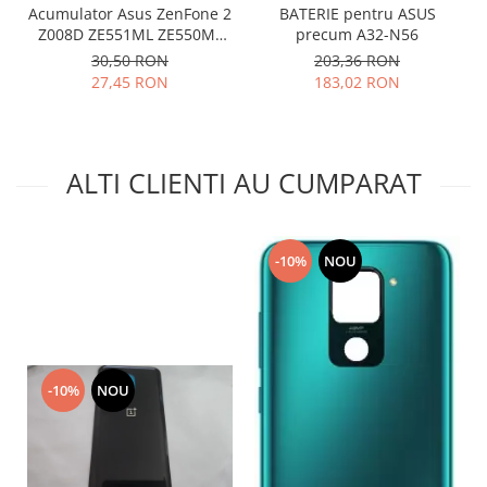
Acumulator Asus ZenFone 2
BATERIE pentru ASUS
Lenovo
Z008D ZE551ML ZE550ML
precum A32-N56
LG
Z00AD C11P1424 folosit
30,50 RON
203,36 RON
Motorola
27,45 RON
183,02 RON
Nokia
Oppo
Samsung
ALTI CLIENTI AU CUMPARAT
Sony
Vodafone
Wiko
-10%
NOU
Xiaomi
ZTE
Mufa incarcare
Allview
-10%
NOU
Asus
Lenovo
Nokia
Samsung