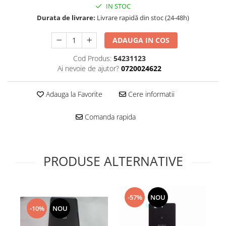
Folie scticla
IN STOC
Kodak
Geam camera
Durata de livrare:
Livrare rapidă din stoc (24-48h)
Logitec
Huse
Makita
ADAUGA IN COS
Laveta
Maxcom
Mufa Jack
Cod Produs:
54231123
Meizu
Pen
Ai nevoie de ajutor?
0720024622
Nokia
Periute de dinti electrice
OralB
Prelungitor USB
Adauga la Favorite
Cere informatii
Philips
Rama ras
RC LiPo
Comanda rapida
Suport MicroUSB
Summer
Suport Sim
Toshiba
Suruburi
Ulefone
PRODUSE ALTERNATIVE
Taste
UMI
Carcasa telefon
Vodafone
Allview
Wella
-57%
NOU
Carcasa LG
Wiko Lenny
-10%
NOU
Carcasa Nokia
ZTE