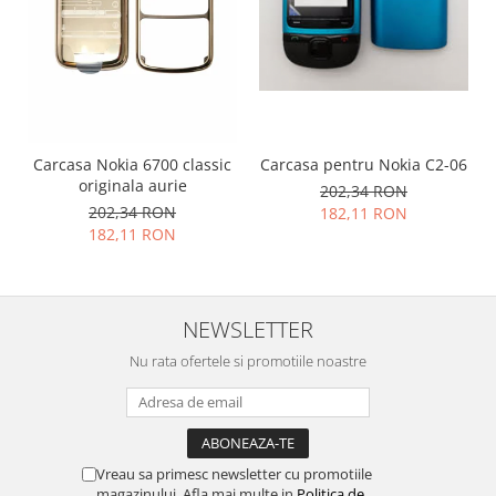
Placi de baza
Placa de baza Allview
Alcatel
Apple
Asus
Carcasa Nokia 6700 classic
Carcasa pentru Nokia C2-06
HTC
originala aurie
202,34 RON
Huawei
202,34 RON
182,11 RON
LG
182,11 RON
Nokia
Oppo
Samsung
NEWSLETTER
Sony
Nu rata ofertele si promotiile noastre
Rama mijloc telefon
Allview
Allview
Huawei
Vreau sa primesc newsletter cu promotiile
LG
magazinului. Afla mai multe in
Politica de