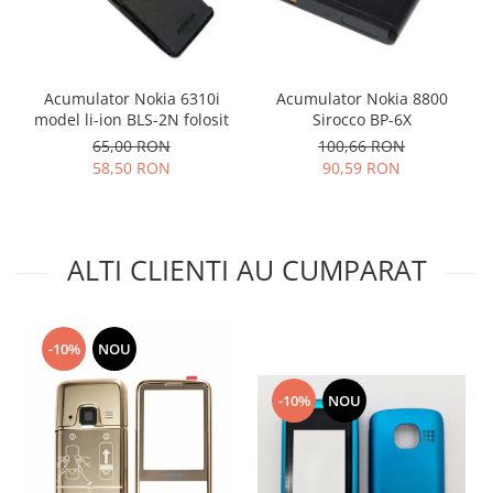
Lenovo
LG
Motorola
Acumulator Nokia 6310i
Acumulator Nokia 8800
Nokia
model li-ion BLS-2N folosit
Sirocco BP-6X
Oppo
65,00 RON
100,66 RON
Samsung
58,50 RON
90,59 RON
Sony
Vodafone
Wiko
ALTI CLIENTI AU CUMPARAT
Xiaomi
ZTE
Mufa incarcare
-10%
NOU
Allview
Asus
-10%
NOU
Lenovo
Nokia
Samsung