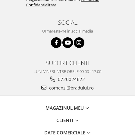
Confidentialitate
Nokia
Samsung
SOCIAL
Vodafone
Xiaomi
Urmareste-ne in social media
Touchscreen
Acer
ALCATEL
SUPORT CLIENTI
Allview
Blackberry
LUNI-VINERI INTRE ORELE 09.00 - 17.00
E-BODA
0720024622
Google
comenzi@bradului.ro
HTC
Iphone
MAGAZINUL MEU
LG
MEIZU
CLIENTI
Motorola
DATE COMERCIALE
Nokia