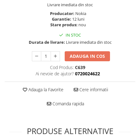
Folie scticla
Livrare imediata din stoc
Kodak
Geam camera
Producator:
Nokia
Logitec
Huse
Garantie:
12 luni
Makita
Stare produs:
nou
Laveta
Maxcom
Mufa Jack
IN STOC
Meizu
Pen
Durata de livrare:
Livrare imediata din stoc
Nokia
Periute de dinti electrice
OralB
ADAUGA IN COS
Prelungitor USB
Philips
Rama ras
Cod Produs:
C639
RC LiPo
Ai nevoie de ajutor?
0720024622
Suport MicroUSB
Summer
Suport Sim
Toshiba
Adauga la Favorite
Cere informatii
Suruburi
Ulefone
Taste
Comanda rapida
UMI
Carcasa telefon
Vodafone
Allview
Wella
Carcasa LG
PRODUSE ALTERNATIVE
Wiko Lenny
Carcasa Nokia
ZTE