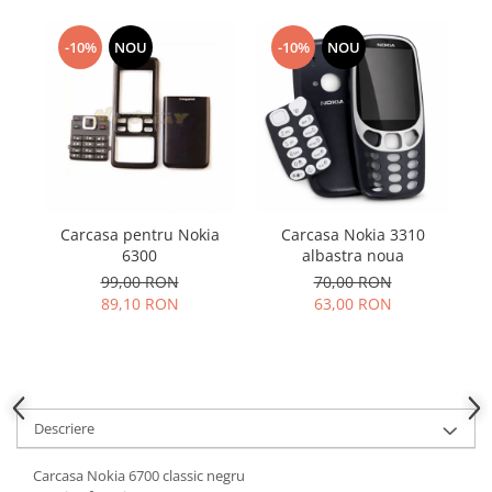
Samsung
Benzi flex
Sony
-10%
NOU
-10%
NOU
Banda tastatura
Cablu coaxial
Flex antena
Flex buton
Flex casca
Flex incarcare
Flex LCD
Carcasa pentru Nokia
Carcasa Nokia 3310
Flex pornire
6300
albastra noua
Flex volum
99,00 RON
70,00 RON
89,10 RON
63,00 RON
Sonerie
Camera video telefon
Allview
Apple
Descriere
HTC
iPhone
Carcasa Nokia 6700 classic negru
LG