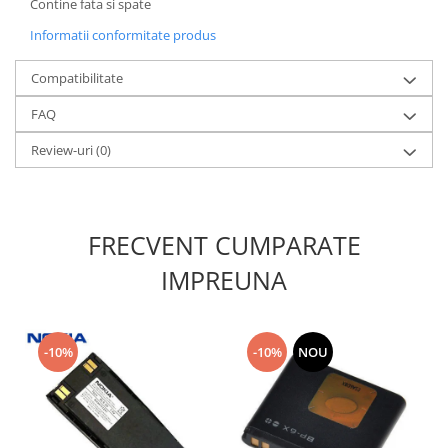
Contine fata si spate
Nokia
Informatii conformitate produs
Samsung
Sony
Compatibilitate
Display
FAQ
Acer
Review-uri
(0)
Alcatel
Allview
Asus
Asus
FRECVENT CUMPARATE
Blackberry
IMPREUNA
Blackview
Display Oneplus
HTC
-10%
-10%
NOU
HTC
Huawei
Iphone
IPOD