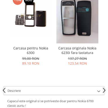
Samsung
Benzi flex
Sony
Banda tastatura
Cablu coaxial
Flex antena
Flex buton
Flex casca
Flex incarcare
Carcasa pentru Nokia
Carcasa originala Nokia
Flex LCD
6300
6230i fara tastatura
Flex pornire
99,00 RON
137,27 RON
Flex volum
89,10 RON
123,54 RON
Sonerie
Camera video telefon
Allview
Apple
Descriere
HTC
iPhone
Capacul este original si se potriveste doar pentru Nokia 6700
classic auriu !
LG