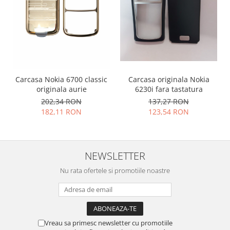
Placi de baza
Placa de baza Allview
Alcatel
Apple
Asus
HTC
Carcasa originala Nokia
Carcasa Nokia 6700 classic
6230i fara tastatura
originala aurie
Huawei
137,27 RON
202,34 RON
LG
123,54 RON
182,11 RON
Nokia
Oppo
Samsung
NEWSLETTER
Sony
Nu rata ofertele si promotiile noastre
Rama mijloc telefon
Allview
Allview
Huawei
Vreau sa primesc newsletter cu promotiile
LG