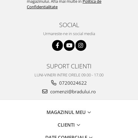
magazinului. Afla mai multe in
Politica de
Confidentialitate
Nokia
Samsung
Vodafone
SOCIAL
Xiaomi
Urmareste-ne in social media
Touchscreen
Acer
ALCATEL
SUPORT CLIENTI
Allview
Blackberry
LUNI-VINERI INTRE ORELE 09.00 - 17.00
E-BODA
0720024622
Google
comenzi@bradului.ro
HTC
Iphone
MAGAZINUL MEU
LG
MEIZU
CLIENTI
Motorola
Nokia
DATE COMERCIALE