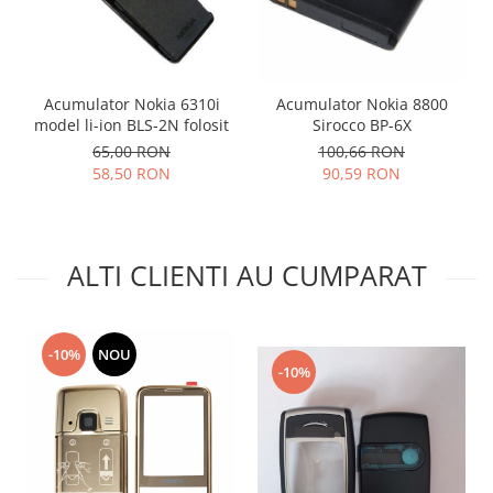
Lenovo
LG
Motorola
Acumulator Nokia 6310i
Acumulator Nokia 8800
Nokia
model li-ion BLS-2N folosit
Sirocco BP-6X
Oppo
65,00 RON
100,66 RON
Samsung
58,50 RON
90,59 RON
Sony
Vodafone
Wiko
ALTI CLIENTI AU CUMPARAT
Xiaomi
ZTE
Mufa incarcare
-10%
NOU
Allview
-10%
Asus
Lenovo
Nokia
Samsung