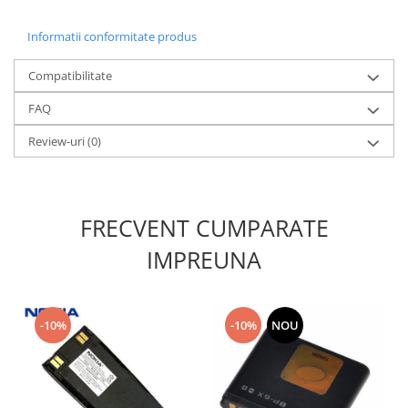
Nokia
Informatii conformitate produs
Samsung
Sony
Compatibilitate
Display
FAQ
Acer
Alcatel
Review-uri
(0)
Allview
Asus
Asus
FRECVENT CUMPARATE
Blackberry
IMPREUNA
Blackview
Display Oneplus
HTC
-10%
-10%
NOU
HTC
Huawei
Iphone
IPOD