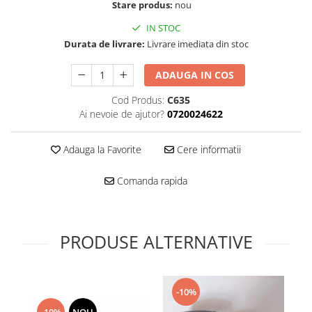
Folie scticla
Stare produs:
nou
Kodak
Geam camera
IN STOC
Logitec
Huse
Durata de livrare:
Livrare imediata din stoc
Makita
Laveta
Maxcom
Mufa Jack
ADAUGA IN COS
Meizu
Pen
Cod Produs:
C635
Nokia
Periute de dinti electrice
Ai nevoie de ajutor?
0720024622
OralB
Prelungitor USB
Philips
Rama ras
Adauga la Favorite
Cere informatii
RC LiPo
Suport MicroUSB
Summer
Comanda rapida
Suport Sim
Toshiba
Suruburi
Ulefone
Taste
UMI
PRODUSE ALTERNATIVE
Carcasa telefon
Vodafone
Allview
Wella
Carcasa LG
Wiko Lenny
-10%
Carcasa Nokia
ZTE
-10%
NOU