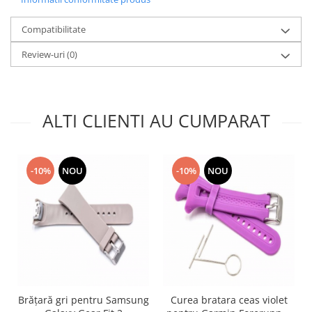
Nokia
Compatibilitate
Samsung
Sony
Review-uri
(0)
Display
Acer
Alcatel
ALTI CLIENTI AU CUMPARAT
Allview
Asus
Asus
-10%
NOU
-10%
NOU
Blackberry
Blackview
Display Oneplus
HTC
HTC
Huawei
Iphone
Brățară gri pentru Samsung
Curea bratara ceas violet
IPOD