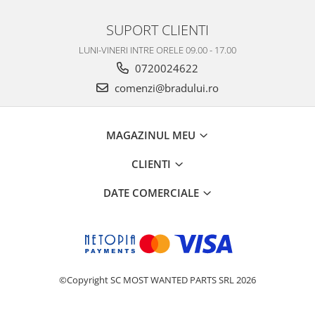
Placi de baza
SUPORT CLIENTI
Placa de baza Allview
LUNI-VINERI INTRE ORELE 09.00 - 17.00
Alcatel
0720024622
Apple
comenzi@bradului.ro
Asus
HTC
Huawei
MAGAZINUL MEU
LG
Nokia
CLIENTI
Oppo
DATE COMERCIALE
Samsung
Sony
Rama mijloc telefon
Allview
Allview
©Copyright SC MOST WANTED PARTS SRL 2026
Huawei
LG