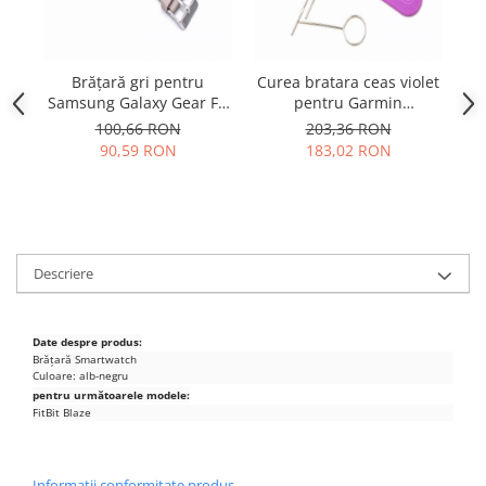
Samsung
Benzi flex
Sony
Banda tastatura
Cablu coaxial
Brățară gri pentru
Curea bratara ceas violet
Samsung Galaxy Gear Fit
pentru Garmin
n
Flex antena
2 Smartwatch SM-R360
Forerunner 10, 15
100,66 RON
203,36 RON
Flex buton
90,59 RON
183,02 RON
Flex casca
Flex incarcare
Flex LCD
Flex pornire
Descriere
Flex volum
Sonerie
Camera video telefon
Date despre produs:
Brățară Smartwatch
Allview
Culoare: alb-negru
Apple
pentru următoarele modele:
FitBit Blaze
HTC
iPhone
LG
Informatii conformitate produs