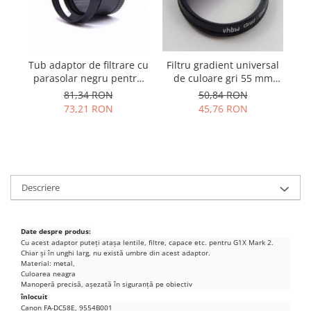
Samsung
Benzi flex
Sony
Banda tastatura
Cablu coaxial
Tub adaptor de filtrare cu
Filtru gradient universal
Flex antena
parasolar negru pentru
de culoare gri 55 mm
Flex buton
Leica X1, X2
rotativ
81,34 RON
50,84 RON
Flex casca
73,21 RON
45,76 RON
Flex incarcare
Flex LCD
Flex pornire
Flex volum
Descriere
Sonerie
Camera video telefon
Date despre produs:
Allview
Cu acest adaptor puteți atașa lentile, filtre, capace etc. pentru G1X Mark 2.
Apple
Chiar și în unghi larg, nu există umbre din acest adaptor.
Material: metal,
HTC
Culoarea neagra
Manoperă precisă, așezată în siguranță pe obiectiv
iPhone
înlocuit
LG
Canon FA-DC58E, 9554B001