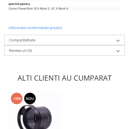
potrivit pentru
Nokia
Canon PowerShot G1X Mark 2, G1 X Mark II;
Samsung
Sony
Informatii conformitate produs
Display
Acer
Compatibilitate
Alcatel
Review-uri
(0)
Allview
Asus
Asus
Blackberry
ALTI CLIENTI AU CUMPARAT
Blackview
Display Oneplus
HTC
-10%
NOU
HTC
Huawei
Iphone
IPOD