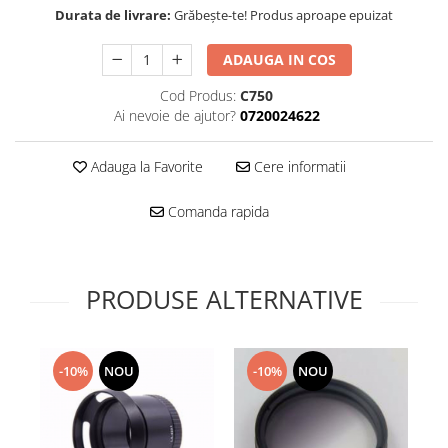
Folie scticla
Durata de livrare:
Grăbește-te! Produs aproape epuizat
Kodak
Geam camera
Logitec
Huse
ADAUGA IN COS
Makita
Laveta
Cod Produs:
C750
Maxcom
Mufa Jack
Ai nevoie de ajutor?
0720024622
Meizu
Pen
Nokia
Periute de dinti electrice
Adauga la Favorite
Cere informatii
OralB
Prelungitor USB
Philips
Rama ras
Comanda rapida
RC LiPo
Suport MicroUSB
Summer
Suport Sim
Toshiba
Suruburi
PRODUSE ALTERNATIVE
Ulefone
Taste
UMI
Carcasa telefon
Vodafone
Allview
-10%
NOU
-10%
NOU
Wella
Carcasa LG
Wiko Lenny
Carcasa Nokia
ZTE