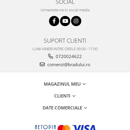
SOCIAL
Placi de baza
Urmareste-ne in social media
Placa de baza Allview
Alcatel
Apple
Asus
SUPORT CLIENTI
HTC
LUNI-VINERI INTRE ORELE 09.00 - 17.00
Huawei
0720024622
LG
comenzi@bradului.ro
Nokia
Oppo
Samsung
MAGAZINUL MEU
Sony
CLIENTI
Rama mijloc telefon
Allview
DATE COMERCIALE
Allview
Huawei
LG