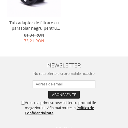
Lenovo
LG
Motorola
Tub adaptor de filtrare cu
Nokia
parasolar negru pentru
Leica X1, X2
81,34 RON
Oppo
73,21 RON
Samsung
Sony
Vodafone
NEWSLETTER
Wiko
Xiaomi
Nu rata ofertele si promotiile noastre
ZTE
Mufa incarcare
Allview
Vreau sa primesc newsletter cu promotiile
Asus
magazinului. Afla mai multe in
Politica de
Lenovo
Confidentialitate
Nokia
Samsung