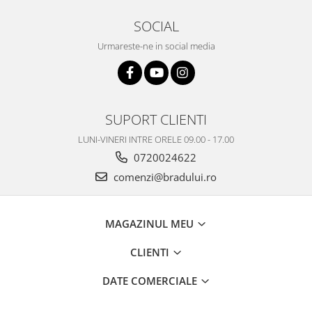
Nokia
SOCIAL
Samsung
Urmareste-ne in social media
Vodafone
Xiaomi
Touchscreen
Acer
SUPORT CLIENTI
ALCATEL
LUNI-VINERI INTRE ORELE 09.00 - 17.00
Allview
0720024622
Blackberry
comenzi@bradului.ro
E-BODA
Google
HTC
MAGAZINUL MEU
Iphone
CLIENTI
LG
MEIZU
DATE COMERCIALE
Motorola
Nokia