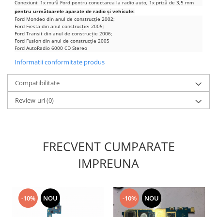
Conexiuni: 1x mufă Ford pentru conectarea la radio auto, 1x priză de 3,5 mm
Nokia
pentru următoarele aparate de radio și vehicule:
Ford Mondeo din anul de construcție 2002;
Samsung
Ford Fiesta din anul construcției 2005;
Ford Transit din anul de construcție 2006;
Sony
Ford Fusion din anul de construcție 2005
Display
Ford AutoRadio 6000 CD Stereo
Informatii conformitate produs
Acer
Alcatel
Compatibilitate
Allview
Review-uri
(0)
Asus
Asus
Blackberry
Blackview
FRECVENT CUMPARATE
Display Oneplus
IMPREUNA
HTC
HTC
Huawei
-10%
NOU
-10%
NOU
Iphone
IPOD