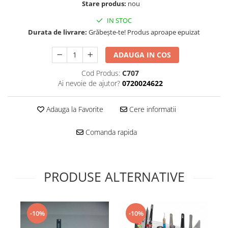
Folie scticla
Stare produs:
nou
Kodak
Geam camera
IN STOC
Logitec
Huse
Durata de livrare:
Grăbește-te! Produs aproape epuizat
Makita
Laveta
Maxcom
Mufa Jack
ADAUGA IN COS
Meizu
Pen
Cod Produs:
C707
Nokia
Periute de dinti electrice
Ai nevoie de ajutor?
0720024622
OralB
Prelungitor USB
Philips
Rama ras
Adauga la Favorite
Cere informatii
RC LiPo
Suport MicroUSB
Summer
Comanda rapida
Suport Sim
Toshiba
Suruburi
Ulefone
Taste
UMI
PRODUSE ALTERNATIVE
Carcasa telefon
Vodafone
Allview
Wella
Carcasa LG
Wiko Lenny
-10%
-10%
Carcasa Nokia
ZTE