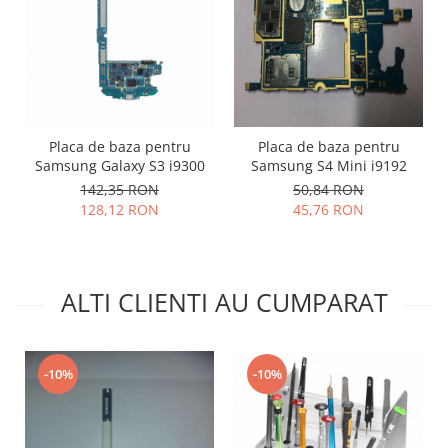
Lenovo
LG
Motorola
Nokia
Oppo
Placa de baza pentru
Placa de baza pentru
Samsung
Samsung Galaxy S3 i9300
Samsung S4 Mini i9192
Sony
142,35 RON
50,84 RON
Vodafone
128,12 RON
45,76 RON
Wiko
Xiaomi
ZTE
ALTI CLIENTI AU CUMPARAT
Mufa incarcare
Allview
Asus
-10%
-10%
Lenovo
Nokia
Samsung