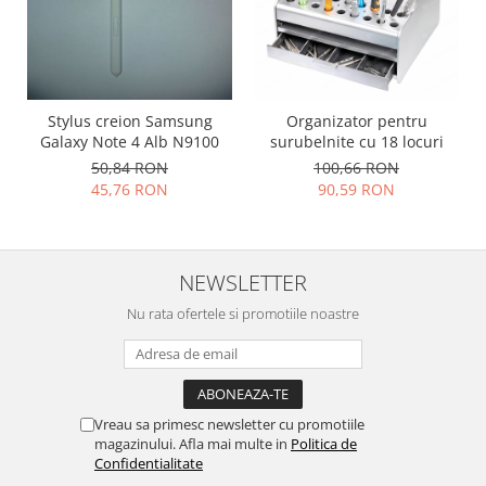
Placi de baza
Placa de baza Allview
Alcatel
Apple
Stylus creion Samsung
Organizator pentru
Asus
Galaxy Note 4 Alb N9100
surubelnite cu 18 locuri
HTC
50,84 RON
100,66 RON
45,76 RON
90,59 RON
Huawei
LG
Nokia
NEWSLETTER
Oppo
Samsung
Nu rata ofertele si promotiile noastre
Sony
Rama mijloc telefon
Allview
Vreau sa primesc newsletter cu promotiile
Allview
magazinului. Afla mai multe in
Politica de
Huawei
Confidentialitate
LG