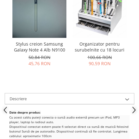
Samsung
Benzi flex
Sony
Banda tastatura
Cablu coaxial
Flex antena
Flex buton
Stylus creion Samsung
Organizator pentru
S
Flex casca
Galaxy Note 4 Alb N9100
surubelnite cu 18 locuri
Flex incarcare
50,84 RON
100,66 RON
Flex LCD
45,76 RON
90,59 RON
Flex pornire
Flex volum
Sonerie
Camera video telefon
Descriere
Allview
Date despre produs:
Apple
Cu acest cablu puteți conecta o sursă audio externă precum un iPod, MP3
HTC
player, laptop la radioul auto.
Dispozitivul conectat extern poate fi selectat direct ca sursă de muzică folosind
iPhone
butonul Sursă de pe autoradio.
Dispozitivul continuă să fie controlat.
Lungimea
cablului: aproximativ 100cm
LG